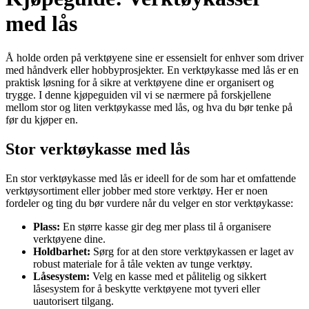
med lås
Å holde orden på verktøyene sine er essensielt for enhver som driver
med håndverk eller hobbyprosjekter. En verktøykasse med lås er en
praktisk løsning for å sikre at verktøyene dine er organisert og
trygge. I denne kjøpeguiden vil vi se nærmere på forskjellene
mellom stor og liten verktøykasse med lås, og hva du bør tenke på
før du kjøper en.
Stor verktøykasse med lås
En stor verktøykasse med lås er ideell for de som har et omfattende
verktøysortiment eller jobber med store verktøy. Her er noen
fordeler og ting du bør vurdere når du velger en stor verktøykasse:
Plass:
En større kasse gir deg mer plass til å organisere
verktøyene dine.
Holdbarhet:
Sørg for at den store verktøykassen er laget av
robust materiale for å tåle vekten av tunge verktøy.
Låsesystem:
Velg en kasse med et pålitelig og sikkert
låsesystem for å beskytte verktøyene mot tyveri eller
uautorisert tilgang.