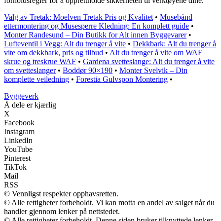
forholdsregler for å opprettholde sikkerheten til verktøyene dine.
Valg av Tretak: Moelven Tretak Pris og Kvalitet
•
Musebånd
ettermontering og Musesperre Kledning: En komplett guide
•
Monter Randesund – Din Butikk for Alt innen Byggevarer
•
Lufteventil i Vegg: Alt du trenger å vite
•
Dekkbark: Alt du trenger å
vite om dekkbark, pris og tilbud
•
Alt du trenger å vite om WAF
skrue og treskrue WAF
•
Gardena svetteslange: Alt du trenger å vite
om svetteslanger
•
Boddør 90×190
•
Monter Svelvik – Din
komplette veiledning
•
Forestia Gulvspon Montering
•
Byggeverk
Å dele er kjærlig
X
Facebook
Instagram
LinkedIn
YouTube
Pinterest
TikTok
Mail
RSS
© Vennligst respekter opphavsretten.
© Alle rettigheter forbeholdt. Vi kan motta en andel av salget når du
handler gjennom lenker på nettstedet.
© Alle rettigheter forbeholdt. Denne siden bruker tilknyttede lenker