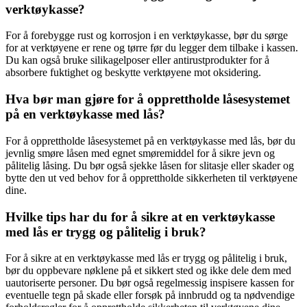
verktøykasse?
For å forebygge rust og korrosjon i en verktøykasse, bør du sørge
for at verktøyene er rene og tørre før du legger dem tilbake i kassen.
Du kan også bruke silikagelposer eller antirustprodukter for å
absorbere fuktighet og beskytte verktøyene mot oksidering.
Hva bør man gjøre for å opprettholde låsesystemet
på en verktøykasse med lås?
For å opprettholde låsesystemet på en verktøykasse med lås, bør du
jevnlig smøre låsen med egnet smøremiddel for å sikre jevn og
pålitelig låsing. Du bør også sjekke låsen for slitasje eller skader og
bytte den ut ved behov for å opprettholde sikkerheten til verktøyene
dine.
Hvilke tips har du for å sikre at en verktøykasse
med lås er trygg og pålitelig i bruk?
For å sikre at en verktøykasse med lås er trygg og pålitelig i bruk,
bør du oppbevare nøklene på et sikkert sted og ikke dele dem med
uautoriserte personer. Du bør også regelmessig inspisere kassen for
eventuelle tegn på skade eller forsøk på innbrudd og ta nødvendige