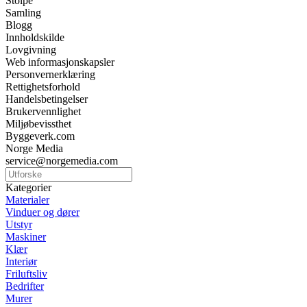
Stolpe
Samling
Blogg
Innholdskilde
Lovgivning
Web informasjonskapsler
Personvernerklæring
Rettighetsforhold
Handelsbetingelser
Brukervennlighet
Miljøbevissthet
Byggeverk.com
Norge Media
service@norgemedia.com
Kategorier
Materialer
Vinduer og dører
Utstyr
Maskiner
Klær
Interiør
Friluftsliv
Bedrifter
Murer