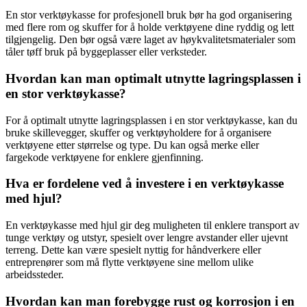
En stor verktøykasse for profesjonell bruk bør ha god organisering
med flere rom og skuffer for å holde verktøyene dine ryddig og lett
tilgjengelig. Den bør også være laget av høykvalitetsmaterialer som
tåler tøff bruk på byggeplasser eller verksteder.
Hvordan kan man optimalt utnytte lagringsplassen i
en stor verktøykasse?
For å optimalt utnytte lagringsplassen i en stor verktøykasse, kan du
bruke skillevegger, skuffer og verktøyholdere for å organisere
verktøyene etter størrelse og type. Du kan også merke eller
fargekode verktøyene for enklere gjenfinning.
Hva er fordelene ved å investere i en verktøykasse
med hjul?
En verktøykasse med hjul gir deg muligheten til enklere transport av
tunge verktøy og utstyr, spesielt over lengre avstander eller ujevnt
terreng. Dette kan være spesielt nyttig for håndverkere eller
entreprenører som må flytte verktøyene sine mellom ulike
arbeidssteder.
Hvordan kan man forebygge rust og korrosjon i en