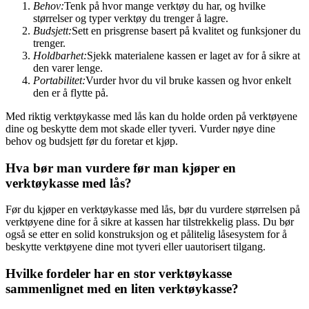
Behov:
Tenk på hvor mange verktøy du har, og hvilke
størrelser og typer verktøy du trenger å lagre.
Budsjett:
Sett en prisgrense basert på kvalitet og funksjoner du
trenger.
Holdbarhet:
Sjekk materialene kassen er laget av for å sikre at
den varer lenge.
Portabilitet:
Vurder hvor du vil bruke kassen og hvor enkelt
den er å flytte på.
Med riktig verktøykasse med lås kan du holde orden på verktøyene
dine og beskytte dem mot skade eller tyveri. Vurder nøye dine
behov og budsjett før du foretar et kjøp.
Hva bør man vurdere før man kjøper en
verktøykasse med lås?
Før du kjøper en verktøykasse med lås, bør du vurdere størrelsen på
verktøyene dine for å sikre at kassen har tilstrekkelig plass. Du bør
også se etter en solid konstruksjon og et pålitelig låsesystem for å
beskytte verktøyene dine mot tyveri eller uautorisert tilgang.
Hvilke fordeler har en stor verktøykasse
sammenlignet med en liten verktøykasse?