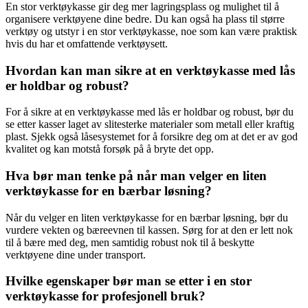
En stor verktøykasse gir deg mer lagringsplass og mulighet til å
organisere verktøyene dine bedre. Du kan også ha plass til større
verktøy og utstyr i en stor verktøykasse, noe som kan være praktisk
hvis du har et omfattende verktøysett.
Hvordan kan man sikre at en verktøykasse med lås
er holdbar og robust?
For å sikre at en verktøykasse med lås er holdbar og robust, bør du
se etter kasser laget av slitesterke materialer som metall eller kraftig
plast. Sjekk også låsesystemet for å forsikre deg om at det er av god
kvalitet og kan motstå forsøk på å bryte det opp.
Hva bør man tenke på når man velger en liten
verktøykasse for en bærbar løsning?
Når du velger en liten verktøykasse for en bærbar løsning, bør du
vurdere vekten og bæreevnen til kassen. Sørg for at den er lett nok
til å bære med deg, men samtidig robust nok til å beskytte
verktøyene dine under transport.
Hvilke egenskaper bør man se etter i en stor
verktøykasse for profesjonell bruk?