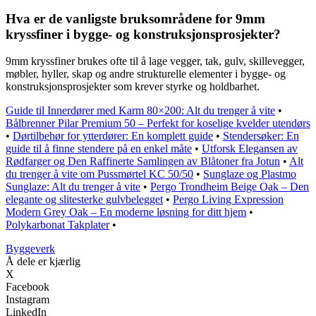
Hva er de vanligste bruksområdene for 9mm
kryssfiner i bygge- og konstruksjonsprosjekter?
9mm kryssfiner brukes ofte til å lage vegger, tak, gulv, skillevegger,
møbler, hyller, skap og andre strukturelle elementer i bygge- og
konstruksjonsprosjekter som krever styrke og holdbarhet.
Guide til Innerdører med Karm 80×200: Alt du trenger å vite
•
Bålbrenner Pilar Premium 50 – Perfekt for koselige kvelder utendørs
•
Dørtilbehør for ytterdører: En komplett guide
•
Stendersøker: En
guide til å finne stendere på en enkel måte
•
Utforsk Elegansen av
Rødfarger og Den Raffinerte Samlingen av Blåtoner fra Jotun
•
Alt
du trenger å vite om Pussmørtel KC 50/50
•
Sunglaze og Plastmo
Sunglaze: Alt du trenger å vite
•
Pergo Trondheim Beige Oak – Den
elegante og slitesterke gulvbelegget
•
Pergo Living Expression
Modern Grey Oak – En moderne løsning for ditt hjem
•
Polykarbonat Takplater
•
Byggeverk
Å dele er kjærlig
X
Facebook
Instagram
LinkedIn