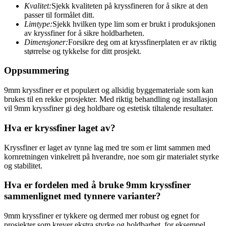
Kvalitet:
Sjekk kvaliteten på kryssfineren for å sikre at den
passer til formålet ditt.
Limtype:
Sjekk hvilken type lim som er brukt i produksjonen
av kryssfiner for å sikre holdbarheten.
Dimensjoner:
Forsikre deg om at kryssfinerplaten er av riktig
størrelse og tykkelse for ditt prosjekt.
Oppsummering
9mm kryssfiner er et populært og allsidig byggemateriale som kan
brukes til en rekke prosjekter. Med riktig behandling og installasjon
vil 9mm kryssfiner gi deg holdbare og estetisk tiltalende resultater.
Hva er kryssfiner laget av?
Kryssfiner er laget av tynne lag med tre som er limt sammen med
kornretningen vinkelrett på hverandre, noe som gir materialet styrke
og stabilitet.
Hva er fordelen med å bruke 9mm kryssfiner
sammenlignet med tynnere varianter?
9mm kryssfiner er tykkere og dermed mer robust og egnet for
prosjekter som krever ekstra styrke og holdbarhet, for eksempel