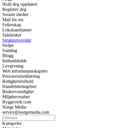
Hold deg oppdatert
Registrer deg
Sosiale medier
Mail fra oss
Fellesskap
Lokalsamfunnet
Sidelenker
Strukturoversikt
Stolpe
Samling
Blogg
Innholdskilde
Lovgivning
Web informasjonskapsler
Personvernerklæring
Rettighetsforhold
Handelsbetingelser
Brukervennlighet
Miljøbevissthet
Byggeverk.com
Norge Media
service@norgemedia.com
Kategorier