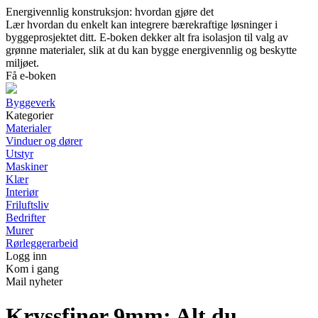
Energivennlig konstruksjon: hvordan gjøre det
Lær hvordan du enkelt kan integrere bærekraftige løsninger i
byggeprosjektet ditt. E-boken dekker alt fra isolasjon til valg av
grønne materialer, slik at du kan bygge energivennlig og beskytte
miljøet.
Få e-boken
Byggeverk
Kategorier
Materialer
Vinduer og dører
Utstyr
Maskiner
Klær
Interiør
Friluftsliv
Bedrifter
Murer
Rørleggerarbeid
Logg inn
Kom i gang
Mail nyheter
Kryssfiner 9mm: Alt du