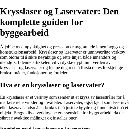
Krysslaser og Laservater: Den
komplette guiden for
byggearbeid
Å jobbe med nøyaktighet og presisjon er avgjørende innen bygg- og
konstruksjonsarbeid. Krysslaser og laservater er uunnværlige verktøy
som bidrar til å sikre nøyaktige og rette linjer, både innendørs og
utendørs. I denne artikkelen vil vi dykke dypt inn i verden av
krysslaser og laservater og hjelpe deg med å forstå deres forskjellige
bruksområder, funksjoner og fordeler.
Hva er en krysslaser og laservater?
En krysslaser er et verktøy som sender ut et kryss av laserstråler for å
markere rette vinkler og nivåflater. Laservater, også kjent som lasernivå
eller laseravstandsmåler, brukes til å justere høyde og finne nivået på et
objekt. Begge disse verktøyene er essensielle for byggearbeid, da de
sikrer nøyaktige målinger og installasjoner.
Fordeler med krysslaser og laservater: