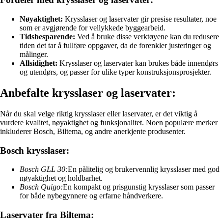
Nøyaktighet:
Krysslaser og laservater gir presise resultater, noe
som er avgjørende for vellykkede byggearbeid.
Tidsbesparende:
Ved å bruke disse verktøyene kan du redusere
tiden det tar å fullføre oppgaver, da de forenkler justeringer og
målinger.
Allsidighet:
Krysslaser og laservater kan brukes både innendørs
og utendørs, og passer for ulike typer konstruksjonsprosjekter.
Anbefalte krysslaser og laservater:
Når du skal velge riktig krysslaser eller laservater, er det viktig å
vurdere kvalitet, nøyaktighet og funksjonalitet. Noen populære merker
inkluderer Bosch, Biltema, og andre anerkjente produsenter.
Bosch krysslaser:
Bosch GLL 30:
En pålitelig og brukervennlig krysslaser med god
nøyaktighet og holdbarhet.
Bosch Quigo:
En kompakt og prisgunstig krysslaser som passer
for både nybegynnere og erfarne håndverkere.
Laservater fra Biltema: