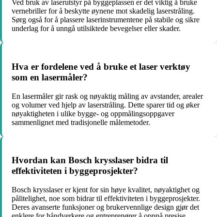
Ved bruk av laserutstyr på byggeplassen er det viktig å bruke
vernebriller for å beskytte øynene mot skadelig laserstråling.
Sørg også for å plassere laserinstrumentene på stabile og sikre
underlag for å unngå utilsiktede bevegelser eller skader.
Hva er fordelene ved å bruke et laser verktøy
som en lasermåler?
En lasermåler gir rask og nøyaktig måling av avstander, arealer
og volumer ved hjelp av laserstråling. Dette sparer tid og øker
nøyaktigheten i ulike bygge- og oppmålingsoppgaver
sammenlignet med tradisjonelle målemetoder.
Hvordan kan Bosch krysslaser bidra til
effektiviteten i byggeprosjekter?
Bosch krysslaser er kjent for sin høye kvalitet, nøyaktighet og
pålitelighet, noe som bidrar til effektiviteten i byggeprosjekter.
Deres avanserte funksjoner og brukervennlige design gjør det
enklere for håndverkere og entreprenører å oppnå presise