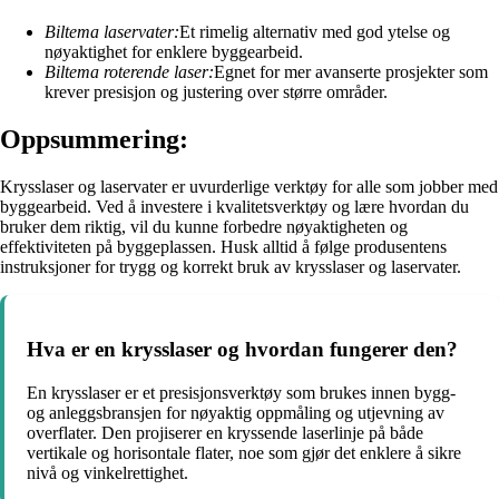
Biltema laservater:
Et rimelig alternativ med god ytelse og
nøyaktighet for enklere byggearbeid.
Biltema roterende laser:
Egnet for mer avanserte prosjekter som
krever presisjon og justering over større områder.
Oppsummering:
Krysslaser og laservater er uvurderlige verktøy for alle som jobber med
byggearbeid. Ved å investere i kvalitetsverktøy og lære hvordan du
bruker dem riktig, vil du kunne forbedre nøyaktigheten og
effektiviteten på byggeplassen. Husk alltid å følge produsentens
instruksjoner for trygg og korrekt bruk av krysslaser og laservater.
Hva er en krysslaser og hvordan fungerer den?
En krysslaser er et presisjonsverktøy som brukes innen bygg-
og anleggsbransjen for nøyaktig oppmåling og utjevning av
overflater. Den projiserer en kryssende laserlinje på både
vertikale og horisontale flater, noe som gjør det enklere å sikre
nivå og vinkelrettighet.