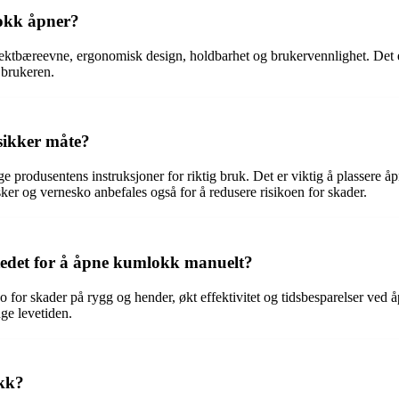
lokk åpner?
tbæreevne, ergonomisk design, holdbarhet og brukervennlighet. Det er 
 brukeren.
ikker måte?
 produsentens instruksjoner for riktig bruk. Det er viktig å plassere åp
er og vernesko anbefales også for å redusere risikoen for skader.
tedet for å åpne kumlokk manuelt?
iko for skader på rygg og hender, økt effektivitet og tidsbesparelser ve
ge levetiden.
kk?