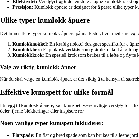
Effektivitet:
Verktøyet gjør det enklere å åpne kumlokk raskt og e
Presisjon:
Kumlokk åpnere er designet for å passe ulike typer ku
Ulike typer kumlokk åpnere
Det finnes flere typer kumlokk-åpnere på markedet, hver med sine egne
Kumlokknøkkel:
En kraftig nøkkel designet spesifikt for å åpn
Kumlokkheis:
Et praktisk verktøy som gjør det enkelt å løfte o
Kumlokkkrok:
En spesiell krok som brukes til å løfte og flytte
Valg av riktig kumlokk åpner
Når du skal velge en kumlokk åpner, er det viktig å ta hensyn til større
Effektive kumspett for ulike formål
I tillegg til kumlokk-åpnere, kan kumspett være nyttige verktøy for ulik
deler, fjerne blokkeringer eller inspisere rør.
Noen vanlige typer kumspett inkluderer:
Flatspade:
En flat og bred spade som kan brukes til å løsne jor