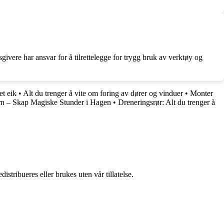
givere har ansvar for å tilrettelegge for trygg bruk av verktøy og
et eik
•
Alt du trenger å vite om foring av dører og vinduer
•
Monter
arn – Skap Magiske Stunder i Hagen
•
Dreneringsrør: Alt du trenger å
stribueres eller brukes uten vår tillatelse.