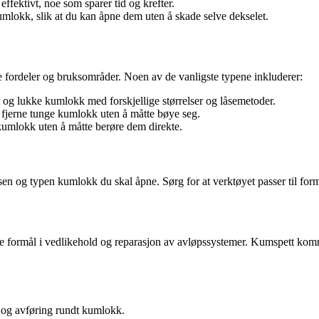
ffektivt, noe som sparer tid og krefter.
mlokk, slik at du kan åpne dem uten å skade selve dekselet.
 fordeler og bruksområder. Noen av de vanligste typene inkluderer:
e og lukke kumlokk med forskjellige størrelser og låsemetoder.
g fjerne tunge kumlokk uten å måtte bøye seg.
 kumlokk uten å måtte berøre dem direkte.
lsen og typen kumlokk du skal åpne. Sørg for at verktøyet passer til form
e formål i vedlikehold og reparasjon av avløpssystemer. Kumspett kommer 
d og avføring rundt kumlokk.