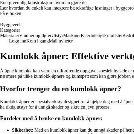
Energivennlig konstruksjon: hvordan gjøre det
Lær hvordan du enkelt kan integrere bærekraftige løsninger i byggeprosje
Få e-boken
Byggeverk
Kategorier
Materialer
Vinduer og dører
Utstyr
Maskiner
Klær
Interiør
Friluftsliv
Bedrif
Logg inn
Kom i gang
Mail nyheter
Kumlokk åpner: Effektive verkt
Å åpne kumlokk kan være en utfordrende oppgave, spesielt hvis de er ru
nærmere på ulike kumlokk-åpnere og kumspett som kan gjøre jobben en
Hvorfor trenger du en kumlokk åpner?
Kumlokk åpner er spesialverktøy designet for å hjelpe deg med å åpne k
ha riktig utstyr for å unngå skader og sikre en jevn prosess.
Fordeler med å bruke en kumlokk åpner:
Sikkerhet:
Med en kumlokk åpner kan du unngå skader på hender