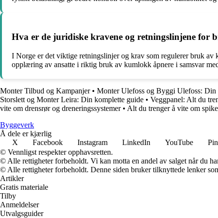
Hva er de juridiske kravene og retningslinjene for
I Norge er det viktige retningslinjer og krav som regulerer bruk av k
opplæring av ansatte i riktig bruk av kumlokk åpnere i samsvar med 
Monter Tilbud og Kampanjer
•
Monter Ulefoss og Byggi Ulefoss: Din
Storslett og Monter Leira: Din komplette guide
•
Veggpanel: Alt du tre
vite om drensrør og dreneringssystemer
•
Alt du trenger å vite om spike
Byggeverk
Å dele er kjærlig
X
Facebook
Instagram
LinkedIn
YouTube
Pin
© Vennligst respekter opphavsretten.
© Alle rettigheter forbeholdt. Vi kan motta en andel av salget når du h
© Alle rettigheter forbeholdt. Denne siden bruker tilknyttede lenker som 
Artikler
Gratis materiale
Tilby
Anmeldelser
Utvalgsguider