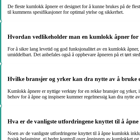
De fleste kumlokk åpnere er designet for å kunne brukes på de flest
til kummens spesifikasjoner for optimal ytelse og sikkerhet.
Hvordan vedlikeholder man en kumlokk åpner for å 
For å sikre lang levetid og god funksjonalitet av en kumlokk åpner, 
umiddelbart. Det anbefales også å oppbevare åpneren på et tørt ste
Hvilke bransjer og yrker kan dra nytte av å bruk
Kumlokk åpnere er nyttige verktøy for en rekke bransjer og yrker, 
behov for å åpne og inspisere kummer regelmessig kan dra nytte av 
Hva er de vanligste utfordringene knyttet til å åp
Noen av de vanligste utfordringene knyttet til å åpne kumlokk inklud
fysisk belastning, gi bedre kontroll over åpningen av kumlokket og