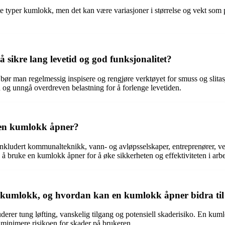
e typer kumlokk, men det kan være variasjoner i størrelse og vekt som p
sikre lang levetid og god funksjonalitet?
bør man regelmessig inspisere og rengjøre verktøyet for smuss og slitasje
d og unngå overdreven belastning for å forlenge levetiden.
e en kumlokk åpner?
inkludert kommunalteknikk, vann- og avløpsselskaper, entreprenører, v
å bruke en kumlokk åpner for å øke sikkerheten og effektiviteten i arbe
ne kumlokk, og hvordan kan en kumlokk åpner bidra til 
erer tung løfting, vanskelig tilgang og potensiell skaderisiko. En kuml
 minimere risikoen for skader på brukeren.