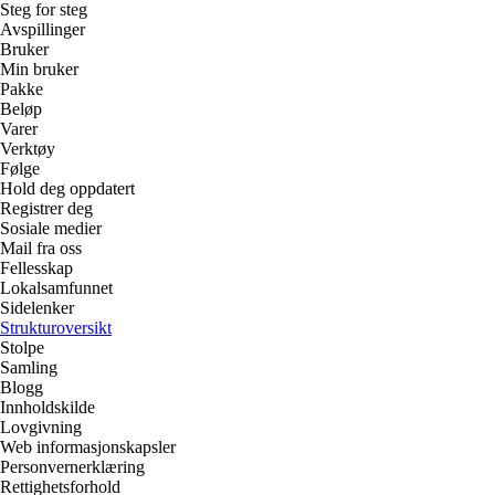
Steg for steg
Avspillinger
Bruker
Min bruker
Pakke
Beløp
Varer
Verktøy
Følge
Hold deg oppdatert
Registrer deg
Sosiale medier
Mail fra oss
Fellesskap
Lokalsamfunnet
Sidelenker
Strukturoversikt
Stolpe
Samling
Blogg
Innholdskilde
Lovgivning
Web informasjonskapsler
Personvernerklæring
Rettighetsforhold