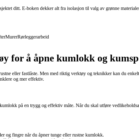
ktet ditt. E-boken dekker alt fra isolasjon til valg av grønne materiale
ter
Murer
Rørleggerarbeid
øy for å åpne kumlokk og kumsp
stne eller fastlåste. Men med riktig verktøy og teknikker kan du enkelt
klere og mer effektiv.
umlokk på en trygg og effektiv måte. Når du skal utføre vedlikeholdsarb
 og fingre når du åpner tunge eller rustne kumlokk.