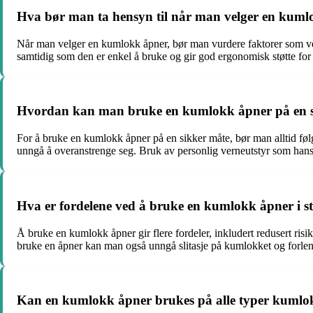
Hva bør man ta hensyn til når man velger en kum
Når man velger en kumlokk åpner, bør man vurdere faktorer som vek
samtidig som den er enkel å bruke og gir god ergonomisk støtte for
Hvordan kan man bruke en kumlokk åpner på en s
For å bruke en kumlokk åpner på en sikker måte, bør man alltid følge
unngå å overanstrenge seg. Bruk av personlig verneutstyr som hansk
Hva er fordelene ved å bruke en kumlokk åpner i s
Å bruke en kumlokk åpner gir flere fordeler, inkludert redusert ris
bruke en åpner kan man også unngå slitasje på kumlokket og forlen
Kan en kumlokk åpner brukes på alle typer kumlo