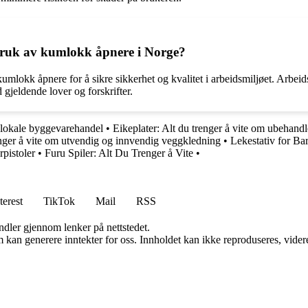
 bruk av kumlokk åpnere i Norge?
umlokk åpnere for å sikre sikkerhet og kvalitet i arbeidsmiljøet. Arbeids
gjeldende lover og forskrifter.
 lokale byggevarehandel
•
Eikeplater: Alt du trenger å vite om ubehandl
nger å vite om utvendig og innvendig veggkledning
•
Lekestativ for B
rpistoler
•
Furu Spiler: Alt Du Trenger å Vite
•
terest
TikTok
Mail
RSS
andler gjennom lenker på nettstedet.
kan generere inntekter for oss. Innholdet kan ikke reproduseres, videredi