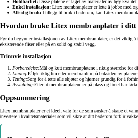
Holdbarhet:
Disse platene er laget av materialer av høy kvalitet
Enkel installasjon:
Litex membranplater er lette å jobbe med og k
Allsidig bruk:
I tillegg til bruk i baderom, kan Litex membranpl
Hvordan bruke Litex membranplater i ditt
Før du begynner installasjonen av Litex membranplater, er det viktig å f
eksisterende fliser eller på en solid og stabil vegg.
Trinnvis installasjon
Forberedelse:
Mål og kutt membranplatene i riktig størrelse for dit
Liming:
Påfør riktig lim eller membranlim på baksiden av platene o
Tetting:
Sørg for å tette alle skjøter og hjørner grundig for å for
Avslutning:
Etter at membranplatene er på plass og limet har tørket
Oppsummering
Litex membranplater er et ideelt valg for de som ønsker å skape et vann
investere i kvalitetsmaterialer som vil sikre at ditt baderom forblir vak