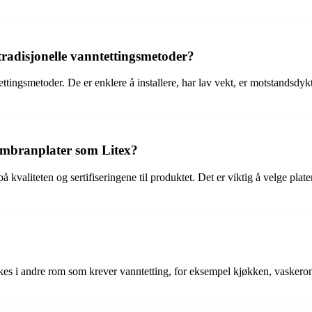
tradisjonelle vanntettingsmetoder?
ettingsmetoder. De er enklere å installere, har lav vekt, er motstandsdy
mbranplater som Litex?
iteten og sertifiseringene til produktet. Det er viktig å velge plater
ukes i andre rom som krever vanntetting, for eksempel kjøkken, vasker