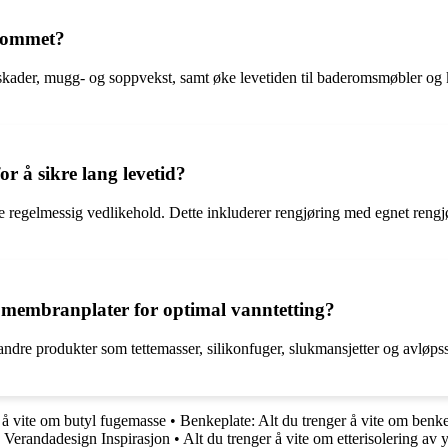
erommet?
sskader, mugg- og soppvekst, samt øke levetiden til baderomsmøbler og k
 å sikre lang levetid?
øre regelmessig vedlikehold. Dette inkluderer rengjøring med egnet reng
membranplater for optimal vanntetting?
dre produkter som tettemasser, silikonfuger, slukmansjetter og avløpss
 å vite om butyl fugemasse
•
Benkeplate: Alt du trenger å vite om benke
g Verandadesign Inspirasjon
•
Alt du trenger å vite om etterisolering av 