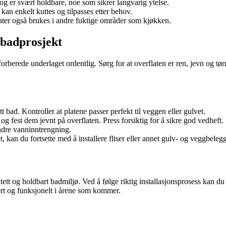
 og er svært holdbare, noe som sikrer langvarig ytelse.
an enkelt kuttes og tilpasses etter behov.
ater også brukes i andre fuktige områder som kjøkken.
 badprosjekt
orberede underlaget ordentlig. Sørg for at overflaten er ren, jevn og tø
t bad. Kontroller at platene passer perfekt til veggen eller gulvet.
g fest dem jevnt på overflaten. Press forsiktig for å sikre god vedheft.
hindre vanninntrengning.
, kan du fortsette med å installere fliser eller annet gulv- og veggbelegg
tett og holdbart badmiljø. Ved å følge riktig installasjonsprosess kan d
kert og funksjonelt i årene som kommer.