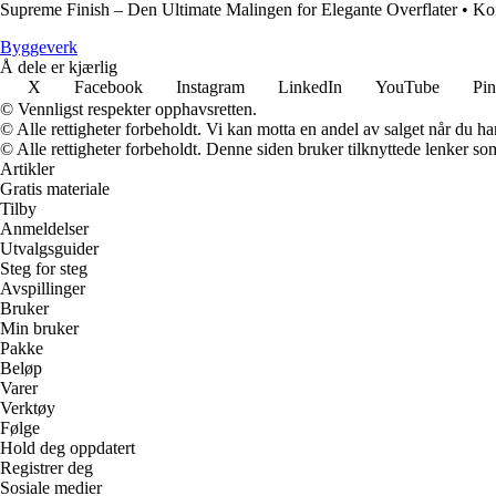
Supreme Finish – Den Ultimate Malingen for Elegante Overflater
•
Kon
Byggeverk
Å dele er kjærlig
X
Facebook
Instagram
LinkedIn
YouTube
Pin
© Vennligst respekter opphavsretten.
© Alle rettigheter forbeholdt. Vi kan motta en andel av salget når du h
© Alle rettigheter forbeholdt. Denne siden bruker tilknyttede lenker som 
Artikler
Gratis materiale
Tilby
Anmeldelser
Utvalgsguider
Steg for steg
Avspillinger
Bruker
Min bruker
Pakke
Beløp
Varer
Verktøy
Følge
Hold deg oppdatert
Registrer deg
Sosiale medier