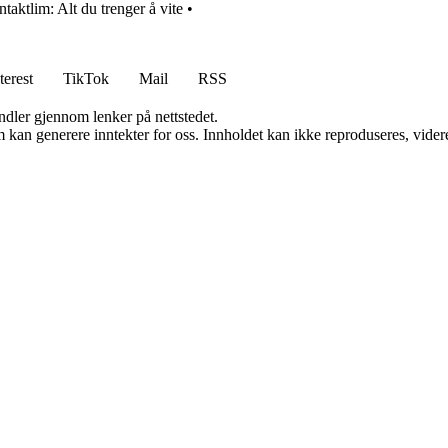
taktlim: Alt du trenger å vite
•
terest
TikTok
Mail
RSS
andler gjennom lenker på nettstedet.
kan generere inntekter for oss. Innholdet kan ikke reproduseres, videredi