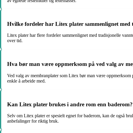
av egnede festemidler og tettemasser.
Hvilke fordeler har Litex plater sammenlignet med 
Litex plater har flere fordeler sammenlignet med tradisjonelle vannt
over tid.
Hva bør man være oppmerksom på ved valg av me
Ved valg av membranplater som Litex bør man være oppmerksom på kval
enkle å arbeide med.
Kan Litex plater brukes i andre rom enn baderom?
Selv om Litex plater er spesielt egnet for baderom, kan de også br
anbefalinger for riktig bruk.