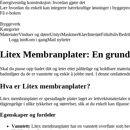
Energivennlig konstruksjon: hvordan gjøre det
Lær hvordan du enkelt kan integrere bærekraftige løsninger i byggeprosje
Få e-boken
Byggeverk
Kategorier
Materialer
Vinduer og dører
Utstyr
Maskiner
Klær
Interiør
Friluftsliv
Bedrif
Logg inn
Kom i gang
Mail nyheter
Litex Membranplater: En grund
Skal du pusse opp badet ditt og leter etter pålitelige og holdbare mater
badmiljøer da de er vanntette og enkle å jobbe med. I denne omfattende 
Hva er Litex membranplater?
Litex membranplater er spesiallagde plater laget av lettvektsmaterialer
tilgjengelige i ulike tykkelser og størrelser, slik at du enkelt kan tilpasse 
Egenskaper og fordeler
Vanntett:
Litex membranplater har en vanntett overflate som besk