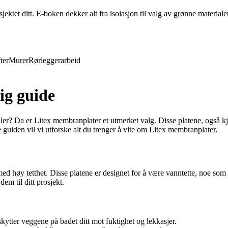
ktet ditt. E-boken dekker alt fra isolasjon til valg av grønne materiale
ter
Murer
Rørleggerarbeid
ig guide
ialer? Da er Litex membranplater et utmerket valg. Disse platene, også k
guiden vil vi utforske alt du trenger å vite om Litex membranplater.
 med høy tetthet. Disse platene er designet for å være vanntette, noe so
dem til ditt prosjekt.
ytter veggene på badet ditt mot fuktighet og lekkasjer.