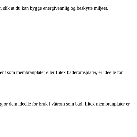
r, slik at du kan bygge energivennlig og beskytte miljøet.
jent som membranplater eller Litex baderomsplater, er ideelle for
m gjør dem ideelle for bruk i våtrom som bad. Litex membranplater er