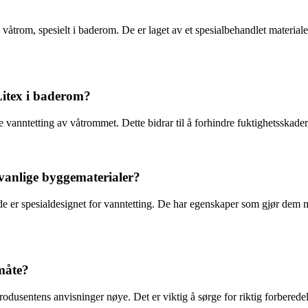
våtrom, spesielt i baderom. De er laget av et spesialbehandlet materia
Litex i baderom?
 vanntetting av våtrommet. Dette bidrar til å forhindre fuktighetsskad
vanlige byggematerialer?
 de er spesialdesignet for vanntetting. De har egenskaper som gjør dem
måte?
odusentens anvisninger nøye. Det er viktig å sørge for riktig forberedel