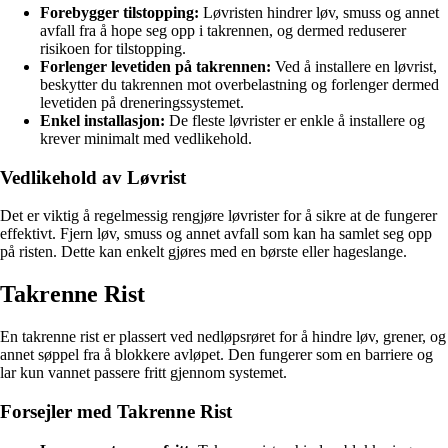
Forebygger tilstopping:
Løvristen hindrer løv, smuss og annet
avfall fra å hope seg opp i takrennen, og dermed reduserer
risikoen for tilstopping.
Forlenger levetiden på takrennen:
Ved å installere en løvrist,
beskytter du takrennen mot overbelastning og forlenger dermed
levetiden på dreneringssystemet.
Enkel installasjon:
De fleste løvrister er enkle å installere og
krever minimalt med vedlikehold.
Vedlikehold av Løvrist
Det er viktig å regelmessig rengjøre løvrister for å sikre at de fungerer
effektivt. Fjern løv, smuss og annet avfall som kan ha samlet seg opp
på risten. Dette kan enkelt gjøres med en børste eller hageslange.
Takrenne Rist
En takrenne rist er plassert ved nedløpsrøret for å hindre løv, grener, og
annet søppel fra å blokkere avløpet. Den fungerer som en barriere og
lar kun vannet passere fritt gjennom systemet.
Forsejler med Takrenne Rist