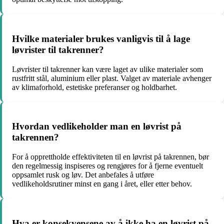
Hvilke materialer brukes vanligvis til å lage
løvrister til takrenner?
Løvrister til takrenner kan være laget av ulike materialer som
rustfritt stål, aluminium eller plast. Valget av materiale avhenger
av klimaforhold, estetiske preferanser og holdbarhet.
Hvordan vedlikeholder man en løvrist på
takrennen?
For å opprettholde effektiviteten til en løvrist på takrennen, bør
den regelmessig inspiseres og rengjøres for å fjerne eventuelt
oppsamlet rusk og løv. Det anbefales å utføre
vedlikeholdsrutiner minst en gang i året, eller etter behov.
Hva er konsekvensene av å ikke ha en løvrist på