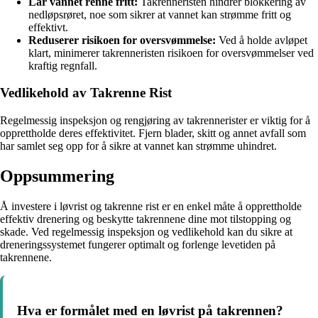
Lar vannet renne fritt:
Takrenneristen hindrer blokkering av
nedløpsrøret, noe som sikrer at vannet kan strømme fritt og
effektivt.
Reduserer risikoen for oversvømmelse:
Ved å holde avløpet
klart, minimerer takrenneristen risikoen for oversvømmelser ved
kraftig regnfall.
Vedlikehold av Takrenne Rist
Regelmessig inspeksjon og rengjøring av takrennerister er viktig for å
opprettholde deres effektivitet. Fjern blader, skitt og annet avfall som
har samlet seg opp for å sikre at vannet kan strømme uhindret.
Oppsummering
Å investere i løvrist og takrenne rist er en enkel måte å opprettholde
effektiv drenering og beskytte takrennene dine mot tilstopping og
skade. Ved regelmessig inspeksjon og vedlikehold kan du sikre at
dreneringssystemet fungerer optimalt og forlenge levetiden på
takrennene.
Hva er formålet med en løvrist på takrennen?