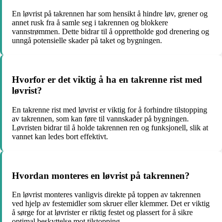
En løvrist på takrennen har som hensikt å hindre løv, grener og
annet rusk fra å samle seg i takrennen og blokkere
vannstrømmen. Dette bidrar til å opprettholde god drenering og
unngå potensielle skader på taket og bygningen.
Hvorfor er det viktig å ha en takrenne rist med
løvrist?
En takrenne rist med løvrist er viktig for å forhindre tilstopping
av takrennen, som kan føre til vannskader på bygningen.
Løvristen bidrar til å holde takrennen ren og funksjonell, slik at
vannet kan ledes bort effektivt.
Hvordan monteres en løvrist på takrennen?
En løvrist monteres vanligvis direkte på toppen av takrennen
ved hjelp av festemidler som skruer eller klemmer. Det er viktig
å sørge for at løvrister er riktig festet og plassert for å sikre
optimal beskyttelse mot tilstopping.