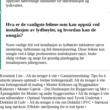
oppfyller nødvendige standarder for støyreduksjon og
lydkvalitet.
Hva er de vanligste feilene som kan oppstå ved
installasjon av lydbøyler, og hvordan kan de
unngås?
Noen vanlige feil ved installasjon av lydbøyler inkluderer ujevn
montering, luftlommer og feil dimensjonering. Disse feilene kan
unngås ved å følge produsentens instruksjoner nøye, bruke
riktig verktøy og sørge for grundig planlegging før
installasjonen påbegynnes.
Keramisk Lim – Alt du trenger å vite
•
Garasjeinnredning: Tips for å
utnytte plassen optimalt
•
Jordan forlengerskaft: Alt du trenger å vite
om forlengerskaft til maling
•
Monter Kirkenes og Byggmakker
Kirkenes
•
Monter Gjøvik – Din Destinasjon for Byggevarer og Mer
•
Åpningstider for Monter og andre byggevarehus
•
Alt du trenger å vite
om stålstendere
•
Optimal Vannbeskyttelse med Tyvek Undertak
•
Dekklist til Gulv – Alt du trenger å vite om Dekklist i PVC
•
Støvkost
og lang støvkost: Effektiv støvfjerning for et rent hjem
•