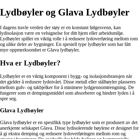
Lydbøyler og Glava Lydbøyler
I dagens travle verden der støy er en konstant følgesvenn, kan
lydisolasjon være en velsignelse for ditt hjem eller arbeidsmiljø.
Lydbøyler spiller en viktig rolle i å redusere lydoverføring mellom rom
og ulike deler av bygninger. En spesiell type lydbøyler som har fått
mye oppmerksomhet er Glava lydbøyler.
Hva er Lydbøyler?
Lydbøyler er en viktig komponent i bygg- og isolasjonsbransjen når
det gjelder å redusere lydnivået. Disse metall eller stålbøyler plasseres
mellom gulv- og takbjelker for å minimere lydgjennomtrengning. De
fungerer som et dempingsmiddel som absorberer og hindrer lyden i å
spre seg.
Glava Lydbøyler
Glava lydbøyler er en spesifikk type lydbøyler som er produsert av det
anerkjente selskapet Glava. Disse lydisolerende bøylene er designet for
å gi ekstra demping og redusere lydoverføringen mellom rom og