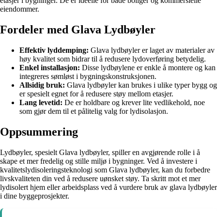
etasjer i bygninger. De er ideelle for både boliger og kommersielle
eiendommer.
Fordeler med Glava Lydbøyler
Effektiv lyddemping:
Glava lydbøyler er laget av materialer av
høy kvalitet som bidrar til å redusere lydoverføring betydelig.
Enkel installasjon:
Disse lydbøylene er enkle å montere og kan
integreres sømløst i bygningskonstruksjonen.
Allsidig bruk:
Glava lydbøyler kan brukes i ulike typer bygg og
er spesielt egnet for å redusere støy mellom etasjer.
Lang levetid:
De er holdbare og krever lite vedlikehold, noe
som gjør dem til et pålitelig valg for lydisolasjon.
Oppsummering
Lydbøyler, spesielt Glava lydbøyler, spiller en avgjørende rolle i å
skape et mer fredelig og stille miljø i bygninger. Ved å investere i
kvalitetslydisoleringsteknologi som Glava lydbøyler, kan du forbedre
livskvaliteten din ved å redusere uønsket støy. Ta skritt mot et mer
lydisolert hjem eller arbeidsplass ved å vurdere bruk av glava lydbøyler
i dine byggeprosjekter.