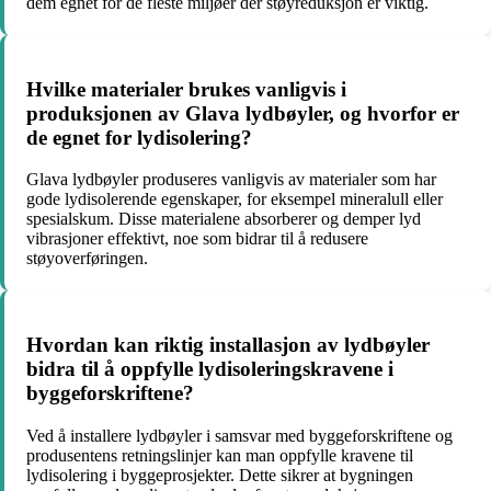
dem egnet for de fleste miljøer der støyreduksjon er viktig.
Hvilke materialer brukes vanligvis i
produksjonen av Glava lydbøyler, og hvorfor er
de egnet for lydisolering?
Glava lydbøyler produseres vanligvis av materialer som har
gode lydisolerende egenskaper, for eksempel mineralull eller
spesialskum. Disse materialene absorberer og demper lyd
vibrasjoner effektivt, noe som bidrar til å redusere
støyoverføringen.
Hvordan kan riktig installasjon av lydbøyler
bidra til å oppfylle lydisoleringskravene i
byggeforskriftene?
Ved å installere lydbøyler i samsvar med byggeforskriftene og
produsentens retningslinjer kan man oppfylle kravene til
lydisolering i byggeprosjekter. Dette sikrer at bygningen