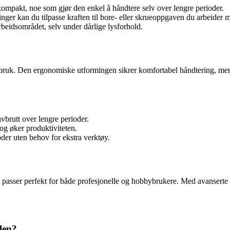
mpakt, noe som gjør den enkel å håndtere selv over lengre perioder.
nger kan du tilpasse kraften til bore- eller skrueoppgaven du arbeider 
eidsområdet, selv under dårlige lysforhold.
uk. Den ergonomiske utformingen sikrer komfortabel håndtering, mens de
avbrutt over lengre perioder.
 og øker produktiviteten.
oder uten behov for ekstra verktøy.
asser perfekt for både profesjonelle og hobbybrukere. Med avanserte fun
len?