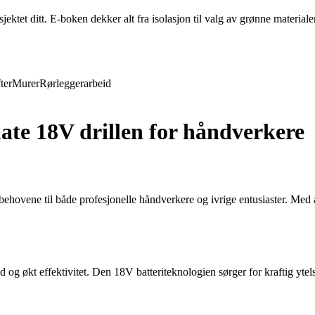
ktet ditt. E-boken dekker alt fra isolasjon til valg av grønne materiale
ter
Murer
Rørleggerarbeid
e 18V drillen for håndverkere
ovene til både profesjonelle håndverkere og ivrige entusiaster. Med ava
og økt effektivitet. Den 18V batteriteknologien sørger for kraftig ytels