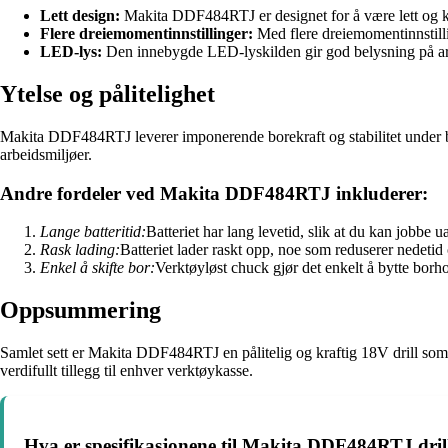
Lett design:
Makita DDF484RTJ er designet for å være lett og ko
Flere dreiemomentinnstillinger:
Med flere dreiemomentinnstilli
LED-lys:
Den innebygde LED-lyskilden gir god belysning på arb
Ytelse og pålitelighet
Makita DDF484RTJ leverer imponerende borekraft og stabilitet under br
arbeidsmiljøer.
Andre fordeler ved Makita DDF484RTJ inkluderer:
Lange batteritid:
Batteriet har lang levetid, slik at du kan jobbe u
Rask lading:
Batteriet lader raskt opp, noe som reduserer nedetid
Enkel å skifte bor:
Verktøyløst chuck gjør det enkelt å bytte borh
Oppsummering
Samlet sett er Makita DDF484RTJ en pålitelig og kraftig 18V drill som p
verdifullt tillegg til enhver verktøykasse.
Hva er spesifikasjonene til Makita DDF484RTJ dril