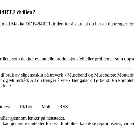
84RTJ drillen?
ffert med Makita DDF484RTJ drillen for å sikre at du har alt du trenger f
rillen, som dekker eventuelle produksjonsfeil eller problemer som opps
til bruk av slipemaskin på treverk
•
Museband og Musebørste Montering 
 og Murertråd: Alt du trenger å vite
•
Bengalack Tørketid: En komplet
erien
•
terest
TikTok
Mail
RSS
andler gjennom lenker på nettstedet.
kan generere inntekter for oss. Innholdet kan ikke reproduseres, videredi