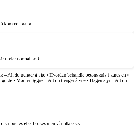
or å komme i gang.
tår under normal bruk.
– Alt du trenger å vite
•
Hvordan behandle betonggulv i garasjen
•
t guide
•
Monter Søgne – Alt du trenger å vite
•
Hageutstyr – Alt du
stribueres eller brukes uten vår tillatelse.