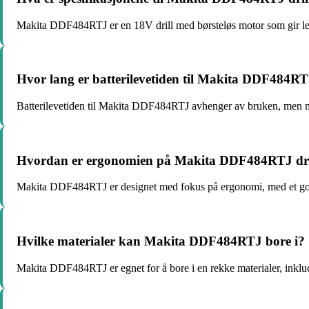
Makita DDF484RTJ er en 18V drill med børsteløs motor som gir leng
Hvor lang er batterilevetiden til Makita DDF484RT
Batterilevetiden til Makita DDF484RTJ avhenger av bruken, men med
Hvordan er ergonomien på Makita DDF484RTJ dri
Makita DDF484RTJ er designet med fokus på ergonomi, med et godt
Hvilke materialer kan Makita DDF484RTJ bore i?
Makita DDF484RTJ er egnet for å bore i en rekke materialer, inkluder