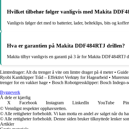
Hvilket tilbehør følger vanligvis med Makita DDF4
Vanligvis følger det med to batterier, lader, belteklips, bits og ko
Hva er garantien på Makita DDF484RTJ drillen?
Makita tilbyr vanligvis en garanti på 3 år for Makita DDF484RTJ d
Limtredrager: Alt du trenger å vite om limtre drager på 4 meter
•
Guide 
Ryobi Kantklipper Tråd – Effektivt Verktøy for Hagearbeid
•
Murersnor
trenger for en vakker hage
•
Bosch Robotgressklipper: Bosch Indego-s
Byggeverk
Å dele er kjærlig
X
Facebook
Instagram
LinkedIn
YouTube
Pin
© Vennligst respekter opphavsretten.
© Alle rettigheter forbeholdt. Vi kan motta en andel av salget når du h
© Alle rettigheter forbeholdt. Denne siden bruker tilknyttede lenker som 
Artikler