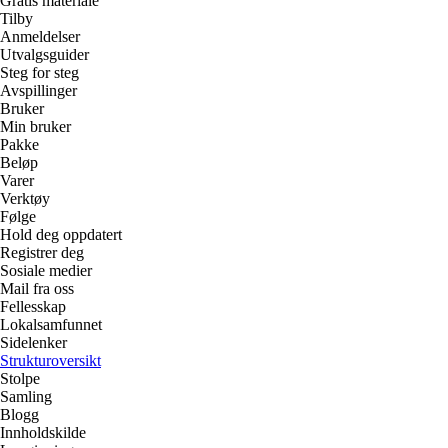
Gratis materiale
Tilby
Anmeldelser
Utvalgsguider
Steg for steg
Avspillinger
Bruker
Min bruker
Pakke
Beløp
Varer
Verktøy
Følge
Hold deg oppdatert
Registrer deg
Sosiale medier
Mail fra oss
Fellesskap
Lokalsamfunnet
Sidelenker
Strukturoversikt
Stolpe
Samling
Blogg
Innholdskilde