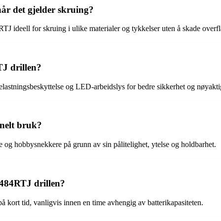
år det gjelder skruing?
 ideell for skruing i ulike materialer og tykkelser uten å skade overfl
J drillen?
astningsbeskyttelse og LED-arbeidslys for bedre sikkerhet og nøyakti
nelt bruk?
og hobbysnekkere på grunn av sin pålitelighet, ytelse og holdbarhet.
F484RTJ drillen?
kort tid, vanligvis innen en time avhengig av batterikapasiteten.