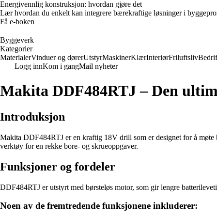
Energivennlig konstruksjon: hvordan gjøre det
Lær hvordan du enkelt kan integrere bærekraftige løsninger i byggeprosje
Få e-boken
Byggeverk
Kategorier
Materialer
Vinduer og dører
Utstyr
Maskiner
Klær
Interiør
Friluftsliv
Bedrif
Logg inn
Kom i gang
Mail nyheter
Makita DDF484RTJ – Den ultimat
Introduksjon
Makita DDF484RTJ er en kraftig 18V drill som er designet for å møte beh
verktøy for en rekke bore- og skrueoppgaver.
Funksjoner og fordeler
DDF484RTJ er utstyrt med børsteløs motor, som gir lengre batterilevetid 
Noen av de fremtredende funksjonene inkluderer: