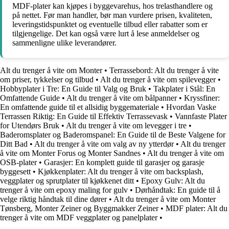
MDF-plater kan kjøpes i byggevarehus, hos trelasthandlere og
på nettet. Før man handler, bør man vurdere prisen, kvaliteten,
leveringstidspunktet og eventuelle tilbud eller rabatter som er
tilgjengelige. Det kan også være lurt å lese anmeldelser og
sammenligne ulike leverandører.
Alt du trenger å vite om Monter
•
Terrassebord: Alt du trenger å vite
om priser, tykkelser og tilbud
•
Alt du trenger å vite om spilevegger
•
Hobbyplater i Tre: En Guide til Valg og Bruk
•
Takplater i Stål: En
Omfattende Guide
•
Alt du trenger å vite om bålpanner
•
Kryssfiner:
En omfattende guide til et allsidig byggemateriale
•
Hvordan Vaske
Terrassen Riktig: En Guide til Effektiv Terrassevask
•
Vannfaste Plater
for Utendørs Bruk
•
Alt du trenger å vite om levegger i tre
•
Baderomsplater og Baderomspanel: En Guide til de Beste Valgene for
Ditt Bad
•
Alt du trenger å vite om valg av ny ytterdør
•
Alt du trenger
å vite om Monter Forus og Monter Sandnes
•
Alt du trenger å vite om
OSB-plater
•
Garasjer: En komplett guide til garasjer og garasje
byggesett
•
Kjøkkenplater: Alt du trenger å vite om backsplash,
veggplater og sprutplater til kjøkkenet ditt
•
Epoxy Gulv: Alt du
trenger å vite om epoxy maling for gulv
•
Dørhåndtak: En guide til å
velge riktig håndtak til dine dører
•
Alt du trenger å vite om Monter
Tønsberg, Monter Zeiner og Byggmakker Zeiner
•
MDF plater: Alt du
trenger å vite om MDF veggplater og panelplater
•