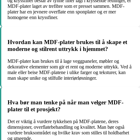
og kryssfiner består av tynne finer lagt i kryssende retninger, er
MDF-plater laget av trefibre som er presset sammen. MDF-
plater har en jevnere overflate enn sponplater og er mer
homogene enn kryssfiner.
Hvordan kan MDF-plater brukes til å skape et
moderne og stilrent uttrykk i hjemmet?
MDF-plater kan brukes til å lage veggpaneler, møbler og
dekorative elementer som gir et rent og moderne uttrykk. Ved å
male eller beise MDF-platene i ulike farger og teksturer, kan
man skape unike og stilfulle interiørløsninger.
Hva bør man tenke på når man velger MDF-
plater til et prosjekt?
Det er viktig å vurdere tykkelsen på MDF-platene, deres
dimensjoner, overflatebehandling og kvalitet. Man bør også
vurdere bruksområdet og hvilke krav som stilles til holdbarhet
og utseende.