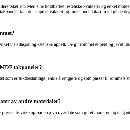
ere taket sitt. Med sine holdbarhet, estetiske kvaliteter og enkel monte
kpaneler kan du skape et vakkert og funksjonelt tak som vil glede deg
emmet?
kel installasjon og estetiske appell. De gir rommet et pent og jevnt ut
r MDF takpaneler?
et som er fuktbestandige, enkle å rengjøre og som passer til rommets st
ater av andre materialer?
 presset trevirke og har en jevn overflate som gir et moderne og elegant 