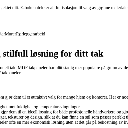
ktet ditt. E-boken dekker alt fra isolasjon til valg av grønne materiale
ter
Murer
Rørleggerarbeid
ilfull løsning for ditt tak
onelt tak. MDF takpaneler har blitt stadig mer populære på grunn av dere
 takpaneler.
 gjør dem til et attraktivt valg for mange hjem og kontorer. Her er n
ghet mot fuktighet og temperatursvingninger.
ør dem til en ideell løsning for både profesjonelle håndverkere og gjør
 teksturer og design, slik at du kan finne en stil som passer perfekt til
er ofte en mer økonomisk løsning uten at det går på bekostning av kva