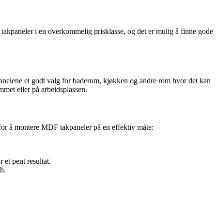
takpaneler i en overkommelig prisklasse, og det er mulig å finne gode
anelene et godt valg for baderom, kjøkken og andre rom hvor det kan
emmet eller på arbeidsplassen.
e for å montere MDF takpaneler på en effektiv måte:
 et pent resultat.
h.