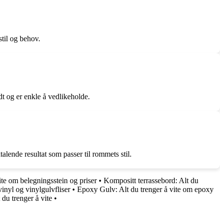
stil og behov.
t og er enkle å vedlikeholde.
alende resultat som passer til rommets stil.
ite om belegningsstein og priser
•
Kompositt terrassebord: Alt du
vinyl og vinylgulvfliser
•
Epoxy Gulv: Alt du trenger å vite om epoxy
 du trenger å vite
•