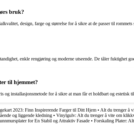
dørs bruk?
valitet, design, farge og størrelse for å sikre at de passer til rommets 
tandighet, enkle rengjøring og moderne utseende. De tåler fuktighet god
er til hjemmet?
og installasjonsmetode for å sikre at man får et holdbart og estetisk tilt
gekart 2023: Finn Inspirerende Farger til Ditt Hjem
•
Alt du trenger å v
stående og liggende kledning
•
Vinylgulv: Alt du trenger å vite om klikk
unnmursplater for En Stabil og Attraktiv Fasade
•
Forskaling Plater: Alt