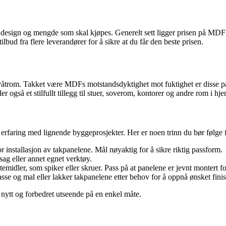
 design og mengde som skal kjøpes. Generelt sett ligger prisen på MDF 
tilbud fra flere leverandører for å sikre at du får den beste prisen.
 våtrom. Takket være MDFs motstandsdyktighet mot fuktighet er disse p
r også et stilfullt tillegg til stuer, soverom, kontorer og andre rom i hj
tt erfaring med lignende byggeprosjekter. Her er noen trinn du bør følg
or installasjon av takpanelene. Mål nøyaktig for å sikre riktig passform.
ag eller annet egnet verktøy.
midler, som spiker eller skruer. Pass på at panelene er jevnt montert for
sse og mal eller lakker takpanelene etter behov for å oppnå ønsket finis
 nytt og forbedret utseende på en enkel måte.