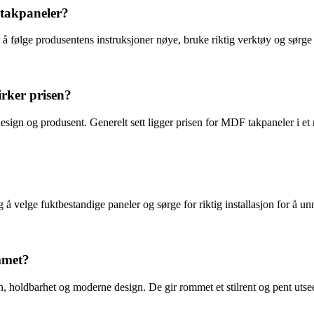
 takpaneler?
 å følge produsentens instruksjoner nøye, bruke riktig verktøy og sørge f
irker prisen?
esign og produsent. Generelt sett ligger prisen for MDF takpaneler i et 
 velge fuktbestandige paneler og sørge for riktig installasjon for å un
mmet?
on, holdbarhet og moderne design. De gir rommet et stilrent og pent uts