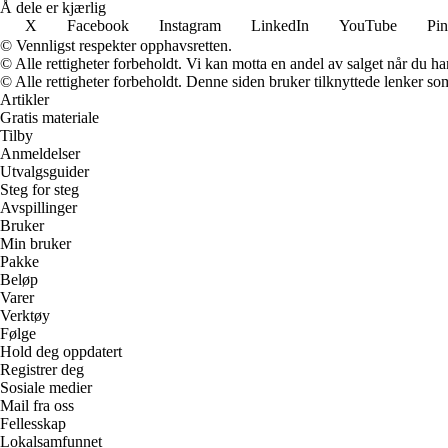
Å dele er kjærlig
X
Facebook
Instagram
LinkedIn
YouTube
Pin
© Vennligst respekter opphavsretten.
© Alle rettigheter forbeholdt. Vi kan motta en andel av salget når du h
© Alle rettigheter forbeholdt. Denne siden bruker tilknyttede lenker som 
Artikler
Gratis materiale
Tilby
Anmeldelser
Utvalgsguider
Steg for steg
Avspillinger
Bruker
Min bruker
Pakke
Beløp
Varer
Verktøy
Følge
Hold deg oppdatert
Registrer deg
Sosiale medier
Mail fra oss
Fellesskap
Lokalsamfunnet