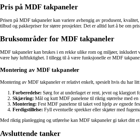
Pris på MDF takpaneler
Prisen på MDF takpaneler kan variere avhengig av produsent, kvalitet,
tilbud og pakkepriser for større prosjekter. Det er alltid lurt å be om pris
Bruksområder for MDF takpaneler
MDF takpaneler kan brukes i en rekke ulike rom og miljøer, inkludert
være høy luftfuktighet. I tillegg til å være funksjonelle er MDF takpanele
Montering av MDF takpaneler
Montering av MDF takpaneler er relativt enkelt, spesielt hvis du har li
Forberedelse:
Sørg for at underlaget er rent, jevnt og klargjort f
Skjæring:
Mål og kutt MDF panelene til riktig størrelse med en s
Montering:
Fest MDF panelene til taket ved hjelp av egnede feste
Ferdigstillelse:
Fyll eventuelle sprekker eller skjøter med fugema
Med riktig planlegging og utførelse kan MDF takpaneler gi taket ditt et
Avsluttende tanker