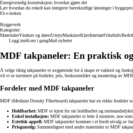
Energivennlig konstruksjon: hvordan gjøre det
Lær hvordan du enkelt kan integrere bærekraftige løsninger i byggeprosje
Få e-boken
Byggeverk
Kategorier
Materialer
Vinduer og dører
Utstyr
Maskiner
Klær
Interiør
Friluftsliv
Bedrif
Logg inn
Kom i gang
Mail nyheter
MDF takpaneler: En praktisk og st
Å velge riktig takpaneler er avgjørende for å skape et vakkert og funksj
vil vi se nærmere på fordeler, pris, bruksområder og montering av MDF
Fordeler med MDF takpaneler
MDF (Medium Density Fiberboard) takpaneler har en rekke fordeler som
Holdbarhet:
MDF er kjent for sin holdbarhet og motstandsdykti
Enkel installasjon:
MDF takpaneler er lette å montere, noe som gj
Estetisk appell:
MDF takpaneler kommer i et bredt utvalg av farger,
Prisgunstig:
Sammenlignet med andre materialer er MDF takpanel