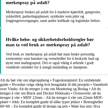
merkespray på asfalt?
Merkespray brukes på asfalt for å markere kjørefelt, gangveier,
sykkelfelt, parkeringsplasser, symboler som piler og
fotgjengeroverganger, samt andre trafikale og logistiske behov.
Hvilke helse- og sikkerhetsforholdsregler bør
man ta ved bruk av merkespray på asfalt?
Ved bruk av merkespray på asfalt bør man bruke personlig
verneutstyr som hansker og vernebriller for å beskytte hud og
øyne mot malingssprut. Det er også viktig å arbeide i godt
ventilerte områder for å unngå innånding av dampene.
Alt du bør vite om stigeoppheng
•
Fugeskumpistol: En omfattende
guide
•
Hvordan velge riktig hvit bengalakk til ditt prosjekt
•
Vannbrett
over Vindu: Alt du trenger å vite om Montering og Beslag
•
Alt du
trenger å vite om Black and Decker Hekksaks
•
Ovnssverte: alt du
trenger å vite
•
MDF 22mm – Alt du trenger å vite om 22mm MDF-
plater
•
Jekk: En komplett guide til ulike typer jekker
•
Betongheller
60×60 – En komplett guide til design og pris
•
Male hus pris: Hva