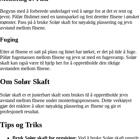
Begynn med å forberede underlaget ved å sørge for at det er rent og
jevnt. Påfør flislimet med en tannsparkel og fest deretter flisene i ønsket
mønster. Pass på å bruke Solør skaft for nøyaktig plassering og jevn
avstand mellom flisene.
Fuging
Etter at flisene er satt på plass og limet har tørket, er det på tide å fuge.
Påfør fugemassen mellom flisene og jevn ut med en fugesvamp. Solør
skaft kan også være til hjelp her for å opprettholde den riktige
avstanden mellom flisene.
Om Solør Skaft
Solør skaft er et justerbart skaft som brukes til å opprettholde jevn
avstand mellom flisene under monteringsprosessen. Dette verktøyet
gjør det enklere å sikre nøyaktig plassering av flisene og gir et
profesjonelt resultat.
Tips og Triks
Bruk Solør skaft for presisjon:
Ved å bruke Solør skaft unngår