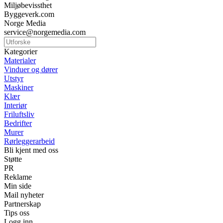
Miljøbevissthet
Byggeverk.com
Norge Media
service@norgemedia.com
Kategorier
Materialer
Vinduer og dører
Utstyr
Maskiner
Klær
Interiør
Friluftsliv
Bedrifter
Murer
Rørleggerarbeid
Bli kjent med oss
Støtte
PR
Reklame
Min side
Mail nyheter
Partnerskap
Tips oss
Logg inn