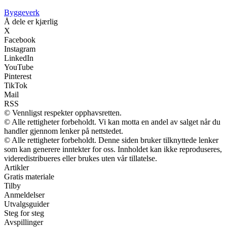
Byggeverk
Å dele er kjærlig
X
Facebook
Instagram
LinkedIn
YouTube
Pinterest
TikTok
Mail
RSS
© Vennligst respekter opphavsretten.
© Alle rettigheter forbeholdt. Vi kan motta en andel av salget når du
handler gjennom lenker på nettstedet.
© Alle rettigheter forbeholdt. Denne siden bruker tilknyttede lenker
som kan generere inntekter for oss. Innholdet kan ikke reproduseres,
videredistribueres eller brukes uten vår tillatelse.
Artikler
Gratis materiale
Tilby
Anmeldelser
Utvalgsguider
Steg for steg
Avspillinger