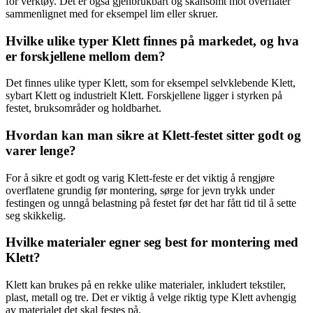
for verktøy. Det er også gjenbrukbart og skånsomt mot overflater
sammenlignet med for eksempel lim eller skruer.
Hvilke ulike typer Klett finnes på markedet, og hva
er forskjellene mellom dem?
Det finnes ulike typer Klett, som for eksempel selvklebende Klett,
sybart Klett og industrielt Klett. Forskjellene ligger i styrken på
festet, bruksområder og holdbarhet.
Hvordan kan man sikre at Klett-festet sitter godt og
varer lenge?
For å sikre et godt og varig Klett-feste er det viktig å rengjøre
overflatene grundig før montering, sørge for jevn trykk under
festingen og unngå belastning på festet før det har fått tid til å sette
seg skikkelig.
Hvilke materialer egner seg best for montering med
Klett?
Klett kan brukes på en rekke ulike materialer, inkludert tekstiler,
plast, metall og tre. Det er viktig å velge riktig type Klett avhengig
av materialet det skal festes på.