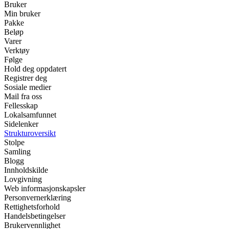
Bruker
Min bruker
Pakke
Beløp
Varer
Verktøy
Følge
Hold deg oppdatert
Registrer deg
Sosiale medier
Mail fra oss
Fellesskap
Lokalsamfunnet
Sidelenker
Strukturoversikt
Stolpe
Samling
Blogg
Innholdskilde
Lovgivning
Web informasjonskapsler
Personvernerklæring
Rettighetsforhold
Handelsbetingelser
Brukervennlighet