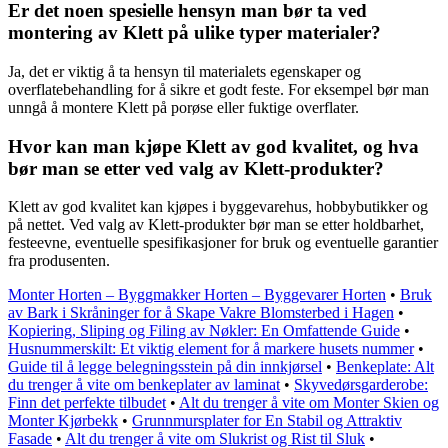
Er det noen spesielle hensyn man bør ta ved
montering av Klett på ulike typer materialer?
Ja, det er viktig å ta hensyn til materialets egenskaper og
overflatebehandling for å sikre et godt feste. For eksempel bør man
unngå å montere Klett på porøse eller fuktige overflater.
Hvor kan man kjøpe Klett av god kvalitet, og hva
bør man se etter ved valg av Klett-produkter?
Klett av god kvalitet kan kjøpes i byggevarehus, hobbybutikker og
på nettet. Ved valg av Klett-produkter bør man se etter holdbarhet,
festeevne, eventuelle spesifikasjoner for bruk og eventuelle garantier
fra produsenten.
Monter Horten – Byggmakker Horten – Byggevarer Horten
•
Bruk
av Bark i Skråninger for å Skape Vakre Blomsterbed i Hagen
•
Kopiering, Sliping og Filing av Nøkler: En Omfattende Guide
•
Husnummerskilt: Et viktig element for å markere husets nummer
•
Guide til å legge belegningsstein på din innkjørsel
•
Benkeplate: Alt
du trenger å vite om benkeplater av laminat
•
Skyvedørsgarderobe:
Finn det perfekte tilbudet
•
Alt du trenger å vite om Monter Skien og
Monter Kjørbekk
•
Grunnmursplater for En Stabil og Attraktiv
Fasade
•
Alt du trenger å vite om Slukrist og Rist til Sluk
•