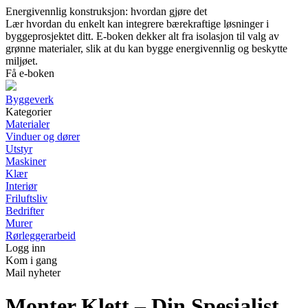
Energivennlig konstruksjon: hvordan gjøre det
Lær hvordan du enkelt kan integrere bærekraftige løsninger i
byggeprosjektet ditt. E-boken dekker alt fra isolasjon til valg av
grønne materialer, slik at du kan bygge energivennlig og beskytte
miljøet.
Få e-boken
Byggeverk
Kategorier
Materialer
Vinduer og dører
Utstyr
Maskiner
Klær
Interiør
Friluftsliv
Bedrifter
Murer
Rørleggerarbeid
Logg inn
Kom i gang
Mail nyheter
Monter Klett – Din Spesialist