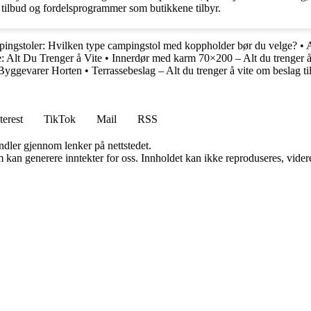
tilbud og fordelsprogrammer som butikkene tilbyr.
ingstoler: Hvilken type campingstol med koppholder bør du velge?
•
A
Alt Du Trenger å Vite
•
Innerdør med karm 70×200 – Alt du trenger å
Byggevarer Horten
•
Terrassebeslag – Alt du trenger å vite om beslag til
terest
TikTok
Mail
RSS
andler gjennom lenker på nettstedet.
kan generere inntekter for oss. Innholdet kan ikke reproduseres, videredi