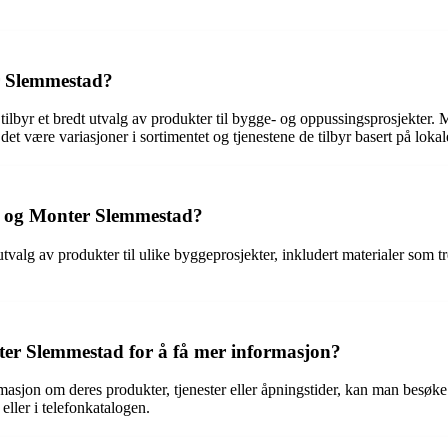
r Slemmestad?
yr et bredt utvalg av produkter til bygge- og oppussingsprosjekter. M
 være variasjoner i sortimentet og tjenestene de tilbyr basert på lokal
n og Monter Slemmestad?
lg av produkter til ulike byggeprosjekter, inkludert materialer som tr
r Slemmestad for å få mer informasjon?
jon om deres produkter, tjenester eller åpningstider, kan man besøke d
eller i telefonkatalogen.