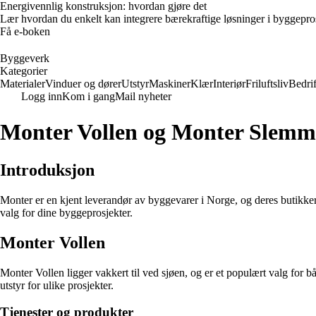
Energivennlig konstruksjon: hvordan gjøre det
Lær hvordan du enkelt kan integrere bærekraftige løsninger i byggeprosje
Få e-boken
Byggeverk
Kategorier
Materialer
Vinduer og dører
Utstyr
Maskiner
Klær
Interiør
Friluftsliv
Bedrif
Logg inn
Kom i gang
Mail nyheter
Monter Vollen og Monter Slemm
Introduksjon
Monter er en kjent leverandør av byggevarer i Norge, og deres butikker 
valg for dine byggeprosjekter.
Monter Vollen
Monter Vollen ligger vakkert til ved sjøen, og er et populært valg for 
utstyr for ulike prosjekter.
Tjenester og produkter