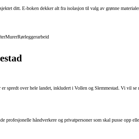
ktet ditt. E-boken dekker alt fra isolasjon til valg av grønne materiale
ter
Murer
Rørleggerarbeid
estad
er spredt over hele landet, inkludert i Vollen og Slemmestad. Vi vil se 
både profesjonelle håndverkere og privatpersoner som skal pusse opp ell