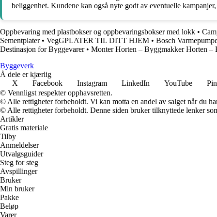
beliggenhet. Kundene kan også nyte godt av eventuelle kampanjer, 
Oppbevaring med plastbokser og oppbevaringsbokser med lokk
•
Camp
Sementplater
•
VegGPLATER TIL DITT HJEM
•
Bosch Varmepumpe: 
Destinasjon for Byggevarer
•
Monter Horten – Byggmakker Horten – 
Byggeverk
Å dele er kjærlig
X
Facebook
Instagram
LinkedIn
YouTube
Pin
© Vennligst respekter opphavsretten.
© Alle rettigheter forbeholdt. Vi kan motta en andel av salget når du h
© Alle rettigheter forbeholdt. Denne siden bruker tilknyttede lenker som 
Artikler
Gratis materiale
Tilby
Anmeldelser
Utvalgsguider
Steg for steg
Avspillinger
Bruker
Min bruker
Pakke
Beløp
Varer