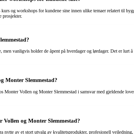
urs og workshops for kundene sine innen ulike temaer relatert til byg
e prosjekter.
 Slemmestad?
en vanligvis holder de åpent på hverdager og lørdager. Det er lurt å sj
 og Monter Slemmestad?
 hos Monter Vollen og Monter Slemmestad i samsvar med gjeldende lover o
er Vollen og Monter Slemmestad?
tte av et stort utvalg av kvalitetsprodukter, profesjonell veiledning