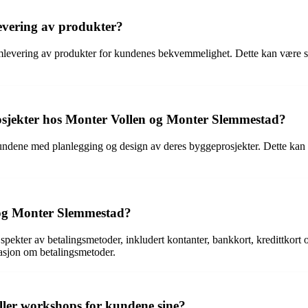
evering av produkter?
levering av produkter for kundenes bekvemmelighet. Dette kan være spes
osjekter hos Monter Vollen og Monter Slemmestad?
undene med planlegging og design av deres byggeprosjekter. Dette kan i
 og Monter Slemmestad?
ekter av betalingsmetoder, inkludert kontanter, bankkort, kredittkort 
masjon om betalingsmetoder.
ller workshops for kundene sine?