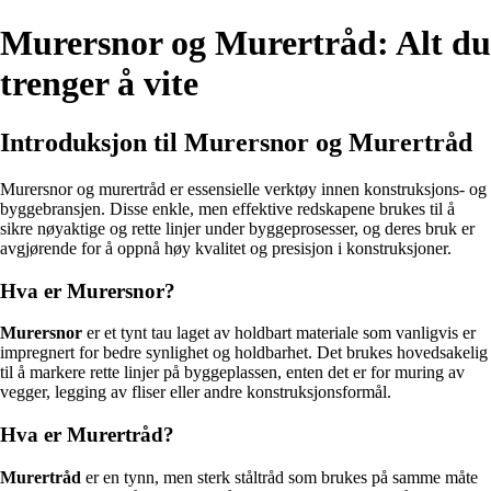
Murersnor og Murertråd: Alt du
trenger å vite
Introduksjon til Murersnor og Murertråd
Murersnor og murertråd er essensielle verktøy innen konstruksjons- og
byggebransjen. Disse enkle, men effektive redskapene brukes til å
sikre nøyaktige og rette linjer under byggeprosesser, og deres bruk er
avgjørende for å oppnå høy kvalitet og presisjon i konstruksjoner.
Hva er Murersnor?
Murersnor
er et tynt tau laget av holdbart materiale som vanligvis er
impregnert for bedre synlighet og holdbarhet. Det brukes hovedsakelig
til å markere rette linjer på byggeplassen, enten det er for muring av
vegger, legging av fliser eller andre konstruksjonsformål.
Hva er Murertråd?
Murertråd
er en tynn, men sterk ståltråd som brukes på samme måte