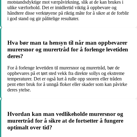
motstandsdyktige mot værpåvirkning, slik at de kan brukes i
ulike værforhold. Det er imidlertid viktig å oppbevare og
håndtere disse verktøyene på riktig måte for å sikre at de forblir
i god stand og gir pålitelige resultater.
Hva bør man ta hensyn til når man oppbevarer
murersnor og murertråd for å forlenge levetiden
deres?
For å forlenge levetiden til murersnor og murertråd, bør de
oppbevares på et tørt sted vekk fra direkte sollys og ekstreme
temperaturer. Det er også lurt å rulle opp snoren eller tråden
pent etter bruk for å unngå floker eller skader som kan påvirke
deres ytelse.
Hvordan kan man vedlikeholde murersnor og
murertråd for å sikre at de fortsetter å fungere
optimalt over tid?