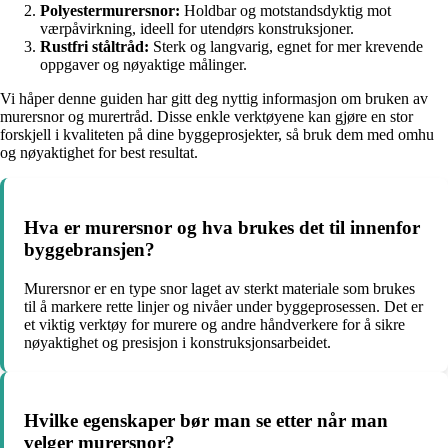
Polyestermurersnor:
Holdbar og motstandsdyktig mot
værpåvirkning, ideell for utendørs konstruksjoner.
Rustfri ståltråd:
Sterk og langvarig, egnet for mer krevende
oppgaver og nøyaktige målinger.
Vi håper denne guiden har gitt deg nyttig informasjon om bruken av
murersnor og murertråd. Disse enkle verktøyene kan gjøre en stor
forskjell i kvaliteten på dine byggeprosjekter, så bruk dem med omhu
og nøyaktighet for best resultat.
Hva er murersnor og hva brukes det til innenfor
byggebransjen?
Murersnor er en type snor laget av sterkt materiale som brukes
til å markere rette linjer og nivåer under byggeprosessen. Det er
et viktig verktøy for murere og andre håndverkere for å sikre
nøyaktighet og presisjon i konstruksjonsarbeidet.
Hvilke egenskaper bør man se etter når man
velger murersnor?