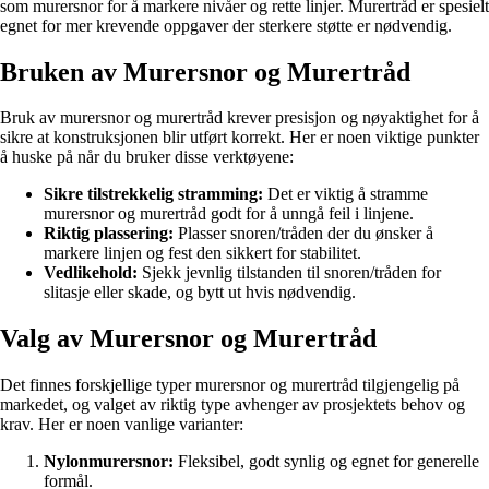
som murersnor for å markere nivåer og rette linjer. Murertråd er spesielt
egnet for mer krevende oppgaver der sterkere støtte er nødvendig.
Bruken av Murersnor og Murertråd
Bruk av murersnor og murertråd krever presisjon og nøyaktighet for å
sikre at konstruksjonen blir utført korrekt. Her er noen viktige punkter
å huske på når du bruker disse verktøyene:
Sikre tilstrekkelig stramming:
Det er viktig å stramme
murersnor og murertråd godt for å unngå feil i linjene.
Riktig plassering:
Plasser snoren/tråden der du ønsker å
markere linjen og fest den sikkert for stabilitet.
Vedlikehold:
Sjekk jevnlig tilstanden til snoren/tråden for
slitasje eller skade, og bytt ut hvis nødvendig.
Valg av Murersnor og Murertråd
Det finnes forskjellige typer murersnor og murertråd tilgjengelig på
markedet, og valget av riktig type avhenger av prosjektets behov og
krav. Her er noen vanlige varianter:
Nylonmurersnor:
Fleksibel, godt synlig og egnet for generelle
formål.