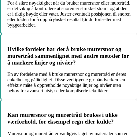
For å sikre nøyaktighet når du bruker murersnor eller murertråd,
er det viktig å kontrollere at snoren er strukket stramt og at den
er i riktig høyde eller vater. Juster eventuelt posisjonen til snoren
eller tråden for å oppnå ønsket resultat før du fortsetter med
byggearbeidet.
Hvilke fordeler har det å bruke murersnor og
murertråd sammenlignet med andre metoder for
å markere linjer og nivåer?
En av fordelene med å bruke murersnor og murertråd er deres
enkelhet og pålitelighet. Disse verktøyene gir håndverkere en
effektiv måte å opprettholde nøyaktige linjer og nivåer uten
behov for avansert utstyr eller kompliserte teknikker.
Kan murersnor og murertråd brukes i ulike
værforhold, for eksempel regn eller kulde?
Murersnor og murertråd er vanligvis laget av materialer som er