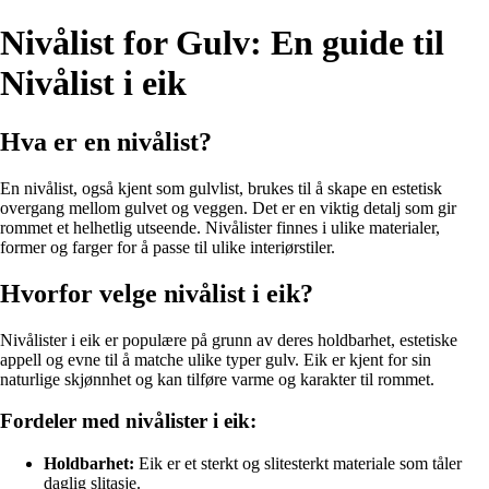
Nivålist for Gulv: En guide til
Nivålist i eik
Hva er en nivålist?
En nivålist, også kjent som gulvlist, brukes til å skape en estetisk
overgang mellom gulvet og veggen. Det er en viktig detalj som gir
rommet et helhetlig utseende. Nivålister finnes i ulike materialer,
former og farger for å passe til ulike interiørstiler.
Hvorfor velge nivålist i eik?
Nivålister i eik er populære på grunn av deres holdbarhet, estetiske
appell og evne til å matche ulike typer gulv. Eik er kjent for sin
naturlige skjønnhet og kan tilføre varme og karakter til rommet.
Fordeler med nivålister i eik:
Holdbarhet:
Eik er et sterkt og slitesterkt materiale som tåler
daglig slitasje.