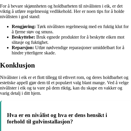
For å bevare skjønnheten og holdbarheten til nivålisten i eik, er det
viktig å utføre regelmessig vedlikehold. Her er noen tips for å holde
nivålisten i god stand:
Rengjøring:
Tørk nivålisten regelmessig med en fuktig klut for
å fjerne støv og smuss.
Beskyttelse:
Bruk egnede produkter for å beskytte eiken mot
slitasje og fuktighet.
Reparsjon:
Utfør nødvendige reparasjoner umiddelbart for å
hindre ytterligere skade.
Konklusjon
Nivålister i eik er et flott tillegg til ethvert rom, og deres holdbarhet og
estetiske appell gjør dem til et populært valg blant mange. Ved å velge
nivålister i eik og ta vare på dem riktig, kan du skape en vakker og
varig detalj i ditt hjem.
Hva er en nivålist og hva er dens hensikt i
forhold til gulvinstallasjon?