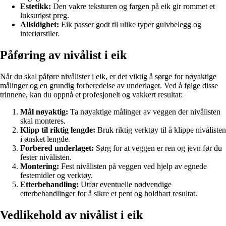
Estetikk:
Den vakre teksturen og fargen på eik gir rommet et
luksuriøst preg.
Allsidighet:
Eik passer godt til ulike typer gulvbelegg og
interiørstiler.
Påføring av nivålist i eik
Når du skal påføre nivålister i eik, er det viktig å sørge for nøyaktige
målinger og en grundig forberedelse av underlaget. Ved å følge disse
trinnene, kan du oppnå et profesjonelt og vakkert resultat:
Mål nøyaktig:
Ta nøyaktige målinger av veggen der nivålisten
skal monteres.
Klipp til riktig lengde:
Bruk riktig verktøy til å klippe nivålisten
i ønsket lengde.
Forbered underlaget:
Sørg for at veggen er ren og jevn før du
fester nivålisten.
Montering:
Fest nivålisten på veggen ved hjelp av egnede
festemidler og verktøy.
Etterbehandling:
Utfør eventuelle nødvendige
etterbehandlinger for å sikre et pent og holdbart resultat.
Vedlikehold av nivålist i eik