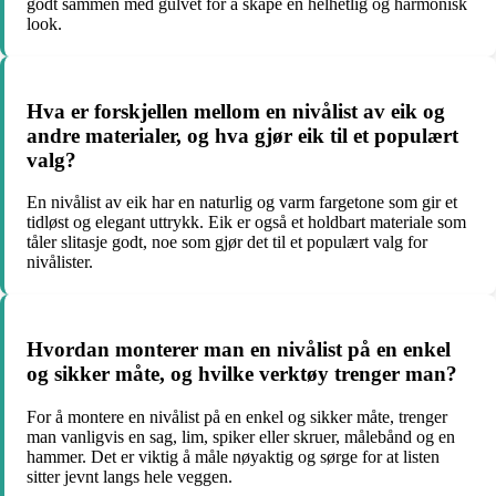
godt sammen med gulvet for å skape en helhetlig og harmonisk
look.
Hva er forskjellen mellom en nivålist av eik og
andre materialer, og hva gjør eik til et populært
valg?
En nivålist av eik har en naturlig og varm fargetone som gir et
tidløst og elegant uttrykk. Eik er også et holdbart materiale som
tåler slitasje godt, noe som gjør det til et populært valg for
nivålister.
Hvordan monterer man en nivålist på en enkel
og sikker måte, og hvilke verktøy trenger man?
For å montere en nivålist på en enkel og sikker måte, trenger
man vanligvis en sag, lim, spiker eller skruer, målebånd og en
hammer. Det er viktig å måle nøyaktig og sørge for at listen
sitter jevnt langs hele veggen.