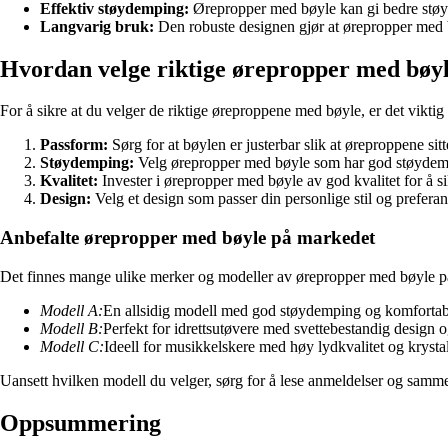
Effektiv støydemping:
Ørepropper med bøyle kan gi bedre støydem
Langvarig bruk:
Den robuste designen gjør at ørepropper med bø
Hvordan velge riktige ørepropper med bøy
For å sikre at du velger de riktige øreproppene med bøyle, er det viktig 
Passform:
Sørg for at bøylen er justerbar slik at øreproppene si
Støydemping:
Velg ørepropper med bøyle som har god støydempi
Kvalitet:
Invester i ørepropper med bøyle av god kvalitet for å si
Design:
Velg et design som passer din personlige stil og preferans
Anbefalte ørepropper med bøyle på markedet
Det finnes mange ulike merker og modeller av ørepropper med bøyle p
Modell A:
En allsidig modell med god støydemping og komfortab
Modell B:
Perfekt for idrettsutøvere med svettebestandig design 
Modell C:
Ideell for musikkelskere med høy lydkvalitet og krystal
Uansett hvilken modell du velger, sørg for å lese anmeldelser og sammen
Oppsummering