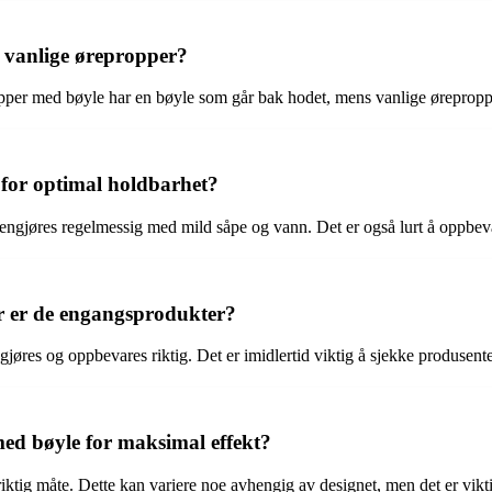
 vanlige ørepropper?
opper med bøyle har en bøyle som går bak hodet, mens vanlige ørepropper
for optimal holdbarhet?
ngjøres regelmessig med mild såpe og vann. Det er også lurt å oppbevare
er er de engangsprodukter?
gjøres og oppbevares riktig. Det er imidlertid viktig å sjekke produsen
med bøyle for maksimal effekt?
iktig måte. Dette kan variere noe avhengig av designet, men det er vikti