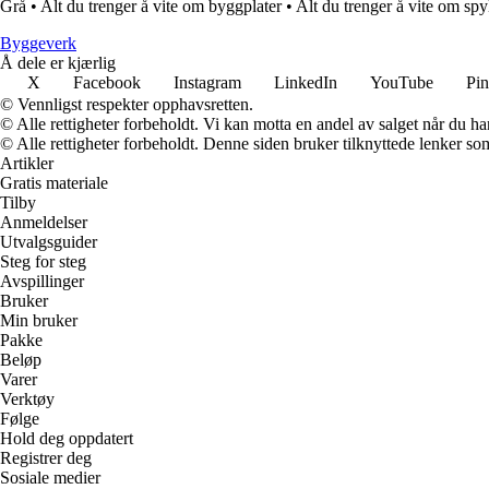
Grå
•
Alt du trenger å vite om byggplater
•
Alt du trenger å vite om spy
Byggeverk
Å dele er kjærlig
X
Facebook
Instagram
LinkedIn
YouTube
Pin
© Vennligst respekter opphavsretten.
© Alle rettigheter forbeholdt. Vi kan motta en andel av salget når du h
© Alle rettigheter forbeholdt. Denne siden bruker tilknyttede lenker som 
Artikler
Gratis materiale
Tilby
Anmeldelser
Utvalgsguider
Steg for steg
Avspillinger
Bruker
Min bruker
Pakke
Beløp
Varer
Verktøy
Følge
Hold deg oppdatert
Registrer deg
Sosiale medier