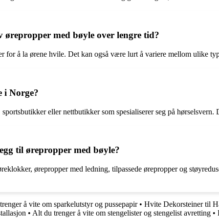
v ørepropper med bøyle over lengre tid?
 for å la ørene hvile. Det kan også være lurt å variere mellom ulike typ
 i Norge?
ortsbutikker eller nettbutikker som spesialiserer seg på hørselsvern. Det
llegg til ørepropper med bøyle?
om øreklokker, ørepropper med ledning, tilpassede ørepropper og støyred
trenger å vite om sparkelutstyr og pussepapir
•
Hvite Dekorsteiner til 
tallasjon
•
Alt du trenger å vite om stengelister og stengelist avretting
•