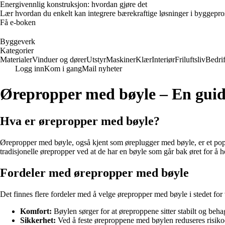
Energivennlig konstruksjon: hvordan gjøre det
Lær hvordan du enkelt kan integrere bærekraftige løsninger i byggeprosje
Få e-boken
Byggeverk
Kategorier
Materialer
Vinduer og dører
Utstyr
Maskiner
Klær
Interiør
Friluftsliv
Bedrif
Logg inn
Kom i gang
Mail nyheter
Ørepropper med bøyle – En guide
Hva er ørepropper med bøyle?
Ørepropper med bøyle, også kjent som øreplugger med bøyle, er et popu
tradisjonelle ørepropper ved at de har en bøyle som går bak øret for å 
Fordeler med ørepropper med bøyle
Det finnes flere fordeler med å velge ørepropper med bøyle i stedet for
Komfort:
Bøylen sørger for at øreproppene sitter stabilt og beh
Sikkerhet:
Ved å feste øreproppene med bøylen reduseres risikoen 