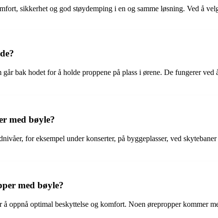
fort, sikkerhet og god støydemping i en og samme løsning. Ved å velg
 de?
går bak hodet for å holde proppene på plass i ørene. De fungerer ved
per med bøyle?
dnivåer, for eksempel under konserter, på byggeplasser, ved skytebaner 
opper med bøyle?
or å oppnå optimal beskyttelse og komfort. Noen ørepropper kommer med u