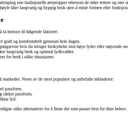
ping enn tradisjonelle ørepropper ettersom de sitter tettere og mer sik
yle tåler langvarig og hyppig bruk uten å miste formen eller funksjona
le
å ta hensyn til følgende faktorer:
tter godt og komfortabelt gjennom hele dagen.
ngsevne hvis du trenger beskyttelse mot høye lyder eller støyende om
kre langvarig bruk og optimal lydkvalitet.
er for bruk i ulike situasjoner.
å markedet. Noen av de mest populære og anbefalte inkluderer:
el passform.
og sikker passform.
lklar lyd.
ligne ulike alternativer for å finne det som passer best for dine behov.