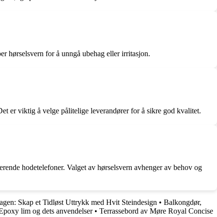
er hørselsvern for å unngå ubehag eller irritasjon.
 er viktig å velge pålitelige leverandører for å sikre god kvalitet.
userende hodetelefoner. Valget av hørselsvern avhenger av behov og
Hagen: Skap et Tidløst Uttrykk med Hvit Steindesign
•
Balkongdør,
Epoxy lim og dets anvendelser
•
Terrassebord av Møre Royal Concise