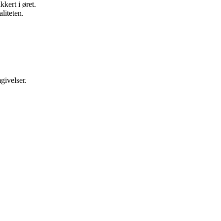
kert i øret.
liteten.
givelser.