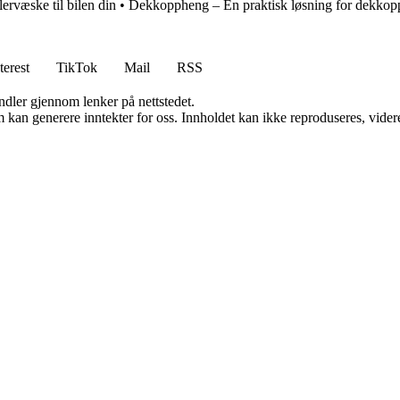
lervæske til bilen din
•
Dekkoppheng – En praktisk løsning for dekkop
terest
TikTok
Mail
RSS
andler gjennom lenker på nettstedet.
kan generere inntekter for oss. Innholdet kan ikke reproduseres, videredi