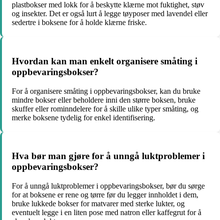
plastbokser med lokk for å beskytte klærne mot fuktighet, støv
og insekter. Det er også lurt å legge tøyposer med lavendel eller
sedertre i boksene for å holde klærne friske.
Hvordan kan man enkelt organisere småting i
oppbevaringsbokser?
For å organisere småting i oppbevaringsbokser, kan du bruke
mindre bokser eller beholdere inni den større boksen, bruke
skuffer eller rominndelere for å skille ulike typer småting, og
merke boksene tydelig for enkel identifisering.
Hva bør man gjøre for å unngå luktproblemer i
oppbevaringsbokser?
For å unngå luktproblemer i oppbevaringsbokser, bør du sørge
for at boksene er rene og tørre før du legger innholdet i dem,
bruke lukkede bokser for matvarer med sterke lukter, og
eventuelt legge i en liten pose med natron eller kaffegrut for å