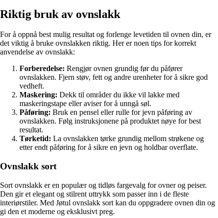
Riktig bruk av ovnslakk
For å oppnå best mulig resultat og forlenge levetiden til ovnen din, er
det viktig å bruke ovnslakken riktig. Her er noen tips for korrekt
anvendelse av ovnslakk:
Forberedelse:
Rengjør ovnen grundig før du påfører
ovnslakken. Fjern støv, fett og andre urenheter for å sikre god
vedheft.
Maskering:
Dekk til områder du ikke vil lakke med
maskeringstape eller aviser for å unngå søl.
Påføring:
Bruk en pensel eller rulle for jevn påføring av
ovnslakken. Følg instruksjonene på produktet nøye for best
resultat.
Tørketid:
La ovnslakken tørke grundig mellom strøkene og
etter endt påføring for å sikre en jevn og holdbar overflate.
Ovnslakk sort
Sort ovnslakk er en populær og tidløs fargevalg for ovner og peiser.
Den gir et elegant og stilrent uttrykk som passer inn i de fleste
interiørstiler. Med Jøtul ovnslakk sort kan du oppgradere ovnen din og
gi den et moderne og eksklusivt preg.