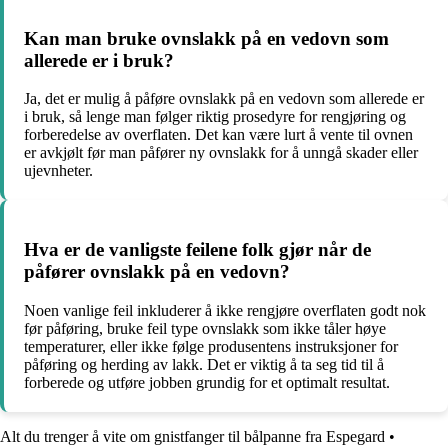
Kan man bruke ovnslakk på en vedovn som
allerede er i bruk?
Ja, det er mulig å påføre ovnslakk på en vedovn som allerede er
i bruk, så lenge man følger riktig prosedyre for rengjøring og
forberedelse av overflaten. Det kan være lurt å vente til ovnen
er avkjølt før man påfører ny ovnslakk for å unngå skader eller
ujevnheter.
Hva er de vanligste feilene folk gjør når de
påfører ovnslakk på en vedovn?
Noen vanlige feil inkluderer å ikke rengjøre overflaten godt nok
før påføring, bruke feil type ovnslakk som ikke tåler høye
temperaturer, eller ikke følge produsentens instruksjoner for
påføring og herding av lakk. Det er viktig å ta seg tid til å
forberede og utføre jobben grundig for et optimalt resultat.
Alt du trenger å vite om gnistfanger til bålpanne fra Espegard
•