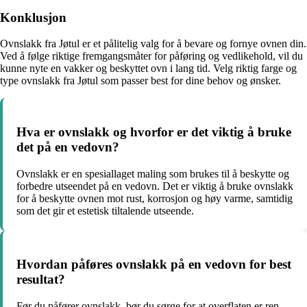
Konklusjon
Ovnslakk fra Jøtul er et pålitelig valg for å bevare og fornye ovnen din.
Ved å følge riktige fremgangsmåter for påføring og vedlikehold, vil du
kunne nyte en vakker og beskyttet ovn i lang tid. Velg riktig farge og
type ovnslakk fra Jøtul som passer best for dine behov og ønsker.
Hva er ovnslakk og hvorfor er det viktig å bruke
det på en vedovn?
Ovnslakk er en spesiallaget maling som brukes til å beskytte og
forbedre utseendet på en vedovn. Det er viktig å bruke ovnslakk
for å beskytte ovnen mot rust, korrosjon og høy varme, samtidig
som det gir et estetisk tiltalende utseende.
Hvordan påføres ovnslakk på en vedovn for best
resultat?
Før du påfører ovnslakk, bør du sørge for at overflaten er ren,