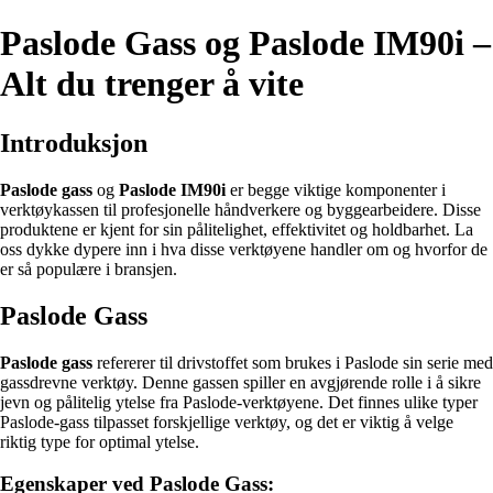
Paslode Gass og Paslode IM90i –
Alt du trenger å vite
Introduksjon
Paslode gass
og
Paslode IM90i
er begge viktige komponenter i
verktøykassen til profesjonelle håndverkere og byggearbeidere. Disse
produktene er kjent for sin pålitelighet, effektivitet og holdbarhet. La
oss dykke dypere inn i hva disse verktøyene handler om og hvorfor de
er så populære i bransjen.
Paslode Gass
Paslode gass
refererer til drivstoffet som brukes i Paslode sin serie med
gassdrevne verktøy. Denne gassen spiller en avgjørende rolle i å sikre
jevn og pålitelig ytelse fra Paslode-verktøyene. Det finnes ulike typer
Paslode-gass tilpasset forskjellige verktøy, og det er viktig å velge
riktig type for optimal ytelse.
Egenskaper ved Paslode Gass: