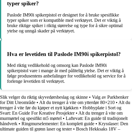
typer spiker?
Paslode IM90i spikerpistol er designet for å bruke spesifikke
typer spiker som er kompatible med verktøyet. Det er viktig å
bruke riktige spiker i riktig størrelse og type for å sikre optimal
ytelse og unngå skader på verktøyet.
Hva er levetiden til Paslode IM90i spikerpistol?
Med riktig vedlikehold og omsorg kan Paslode IM90i
spikerpistol vare i mange år med pålitelig ytelse. Det er viktig å
følge produsentens anbefalinger for vedlikehold og service for å
forlenge levetiden til verktøyet.
Slik velger du riktig skyvedørsbeslag og skinne
•
Valg av Parkbenker
for Ditt Uteområde
•
Alt du trenger å vite om ytterdør 80×210
•
Alt du
trenger å vite før du kjøper et nytt kjøkken
•
Hobbyplate i Sort og
Svart: En Guide For Kreative Prosjekter
•
Alt du trenger å vite om
murmørtel og spesifikt m5 mørtel
•
Laftevatt: En guide til tradisjonelt
håndverk
•
Ringmurselementer: En komplett guide
•
Krysslaser: Den
ultimate guiden til grønn laser og tester
•
Bosch Hekksaks 18V –