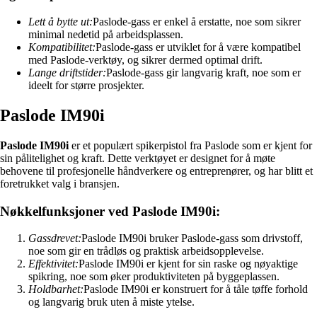
Lett å bytte ut:
Paslode-gass er enkel å erstatte, noe som sikrer
minimal nedetid på arbeidsplassen.
Kompatibilitet:
Paslode-gass er utviklet for å være kompatibel
med Paslode-verktøy, og sikrer dermed optimal drift.
Lange driftstider:
Paslode-gass gir langvarig kraft, noe som er
ideelt for større prosjekter.
Paslode IM90i
Paslode IM90i
er et populært spikerpistol fra Paslode som er kjent for
sin pålitelighet og kraft. Dette verktøyet er designet for å møte
behovene til profesjonelle håndverkere og entreprenører, og har blitt et
foretrukket valg i bransjen.
Nøkkelfunksjoner ved Paslode IM90i:
Gassdrevet:
Paslode IM90i bruker Paslode-gass som drivstoff,
noe som gir en trådløs og praktisk arbeidsopplevelse.
Effektivitet:
Paslode IM90i er kjent for sin raske og nøyaktige
spikring, noe som øker produktiviteten på byggeplassen.
Holdbarhet:
Paslode IM90i er konstruert for å tåle tøffe forhold
og langvarig bruk uten å miste ytelse.