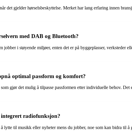
 når det gjelder hørselsbeskyttelse. Merket har lang erfaring innen bransj
hørselvern med DAB og Bluetooth?
jobber i støyende miljøer, enten det er på byggeplasser, verksteder el
oppnå optimal passform og komfort?
om gjør det mulig å tilpasse passformen etter individuelle behov. Det er
 integrert radiofunksjon?
l å lytte til musikk eller nyheter mens du jobber, noe som kan bidra ti