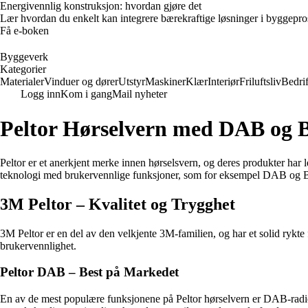
Energivennlig konstruksjon: hvordan gjøre det
Lær hvordan du enkelt kan integrere bærekraftige løsninger i byggeprosje
Få e-boken
Byggeverk
Kategorier
Materialer
Vinduer og dører
Utstyr
Maskiner
Klær
Interiør
Friluftsliv
Bedrif
Logg inn
Kom i gang
Mail nyheter
Peltor Hørselvern med DAB og B
Peltor er et anerkjent merke innen hørselsvern, og deres produkter har l
teknologi med brukervennlige funksjoner, som for eksempel DAB og B
3M Peltor – Kvalitet og Trygghet
3M Peltor er en del av den velkjente 3M-familien, og har et solid rykte
brukervennlighet.
Peltor DAB – Best på Markedet
En av de mest populære funksjonene på Peltor hørselvern er DAB-radio