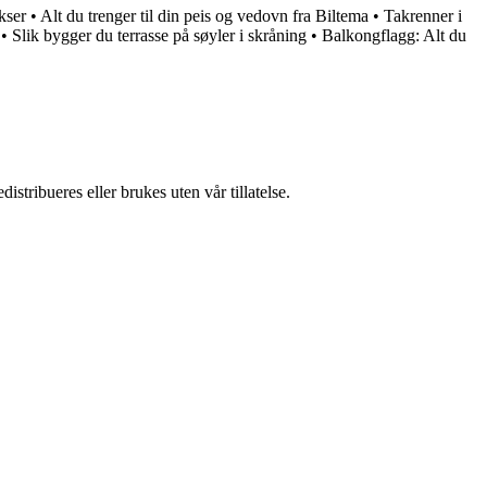
kser
•
Alt du trenger til din peis og vedovn fra Biltema
•
Takrenner i
•
Slik bygger du terrasse på søyler i skråning
•
Balkongflagg: Alt du
stribueres eller brukes uten vår tillatelse.