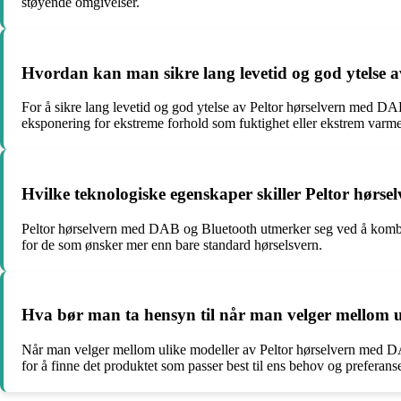
støyende omgivelser.
Hvordan kan man sikre lang levetid og god ytelse 
For å sikre lang levetid og god ytelse av Peltor hørselvern med DA
eksponering for ekstreme forhold som fuktighet eller ekstrem varme
Hvilke teknologiske egenskaper skiller Peltor hørse
Peltor hørselvern med DAB og Bluetooth utmerker seg ved å kombine
for de som ønsker mer enn bare standard hørselsvern.
Hva bør man ta hensyn til når man velger mellom u
Når man velger mellom ulike modeller av Peltor hørselvern med DAB
for å finne det produktet som passer best til ens behov og preferanse