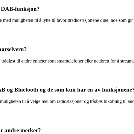
ed DAB-funksjon?
ed muligheten til å lytte til favorittradiostasjonene dine, noe som gir
hørselvern?
trådløst til andre enheter som smarttelefoner eller nettbrett for å stream
DAB og Bluetooth og de som kun har en av funksjonene
ligheten til å velge mellom radiostasjoner og trådløs tilkobling til a
or andre merker?