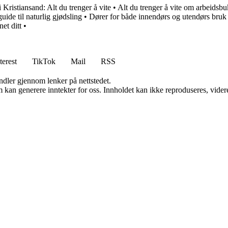
Kristiansand: Alt du trenger å vite
•
Alt du trenger å vite om arbeidsbu
de til naturlig gjødsling
•
Dører for både innendørs og utendørs bruk
net ditt
•
terest
TikTok
Mail
RSS
andler gjennom lenker på nettstedet.
kan generere inntekter for oss. Innholdet kan ikke reproduseres, videredi