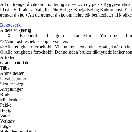
Alt du trenger å vite om montering av vedovn og peis
•
Byggevarehus i 
Plast – Et Praktisk Valg for Din Bolig
•
Kugjødsel og Kukompost: En gui
trenger å vite
•
Alt du trenger å vite om heltre eik benkeplater til kjøkke
Byggeverk
Å dele er kjærlig
X
Facebook
Instagram
LinkedIn
YouTube
Pin
© Vennligst respekter opphavsretten.
© Alle rettigheter forbeholdt. Vi kan motta en andel av salget når du h
© Alle rettigheter forbeholdt. Denne siden bruker tilknyttede lenker som 
Artikler
Gratis materiale
Tilby
Anmeldelser
Utvalgsguider
Steg for steg
Avspillinger
Bruker
Min bruker
Pakke
Beløp
Varer
Verktøy
Følge
Hold deg oppdatert