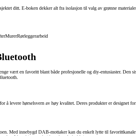
ktet ditt. E-boken dekker alt fra isolasjon til valg av grønne materiale
ter
Murer
Rørleggerarbeid
luetooth
enge vært en favoritt blant både profesjonelle og diy-entusiaster. Den si
luetooth.
 for å levere hørselsvern av høy kvalitet. Deres produkter er designet f
en. Med innebygd DAB-mottaker kan du enkelt lytte til favorittkanale