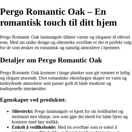
Pergo Romantic Oak – En
romantisk touch til ditt hjem
Pergo Romantic Oak laminatgulv tilfører varme og eleganse til ethvert
rom. Med sin unike design og slitesterke overflate er det et perfekt valg
for de som ønsker en romantisk og naturlig atmosfære i hjemmet.
Detaljer om Pergo Romantic Oak
Pergo Romantic Oak kommer i lange planker som gir rommet et luftig
og elegant utseende. Den romantiske eikenfargen skaper en varm og
innbydende atmosfære som passer godt til både moderne og
tradisjonelle interiørstiler.
Egenskaper ved produktet:
Slitesterkt:
Pergo laminatgulv er kjent for sin holdbarhet og
motstand mot slitasje, noe som gjør det ideelt for både hjem og
kontorer med høy trafikk.
Enkelt å vedlikeholde:
Med en overflate som er enkel å