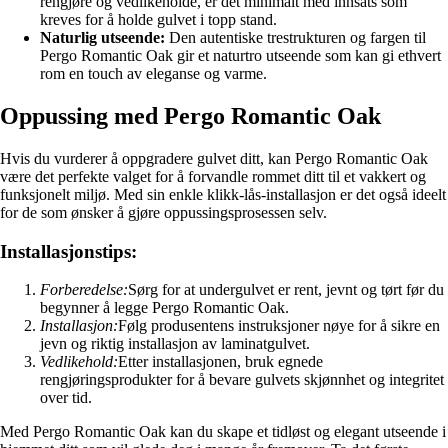
rengjøre og vedlikeholde, er det minimalt med innsats som
kreves for å holde gulvet i topp stand.
Naturlig utseende:
Den autentiske trestrukturen og fargen til
Pergo Romantic Oak gir et naturtro utseende som kan gi ethvert
rom en touch av eleganse og varme.
Oppussing med Pergo Romantic Oak
Hvis du vurderer å oppgradere gulvet ditt, kan Pergo Romantic Oak
være det perfekte valget for å forvandle rommet ditt til et vakkert og
funksjonelt miljø. Med sin enkle klikk-lås-installasjon er det også ideelt
for de som ønsker å gjøre oppussingsprosessen selv.
Installasjonstips:
Forberedelse:
Sørg for at undergulvet er rent, jevnt og tørt før du
begynner å legge Pergo Romantic Oak.
Installasjon:
Følg produsentens instruksjoner nøye for å sikre en
jevn og riktig installasjon av laminatgulvet.
Vedlikehold:
Etter installasjonen, bruk egnede
rengjøringsprodukter for å bevare gulvets skjønnhet og integritet
over tid.
Med Pergo Romantic Oak kan du skape et tidløst og elegant utseende i