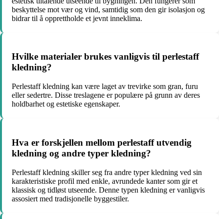
estetisk tiltalende utseende til bygningen. Den fungerer som
beskyttelse mot vær og vind, samtidig som den gir isolasjon og
bidrar til å opprettholde et jevnt inneklima.
Hvilke materialer brukes vanligvis til perlestaff
kledning?
Perlestaff kledning kan være laget av trevirke som gran, furu
eller sedertre. Disse treslagene er populære på grunn av deres
holdbarhet og estetiske egenskaper.
Hva er forskjellen mellom perlestaff utvendig
kledning og andre typer kledning?
Perlestaff kledning skiller seg fra andre typer kledning ved sin
karakteristiske profil med enkle, avrundede kanter som gir et
klassisk og tidløst utseende. Denne typen kledning er vanligvis
assosiert med tradisjonelle byggestiler.