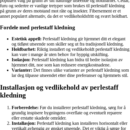
populært valg på grunn av sitt naturlige utseende og holdbarhet. Cedar,
furu og sedertre er vanlige tretyper som brukes til perlestaff kledning
på grunn av deres motstand mot råte og insekter. Fibersement er et
annet populært alternativ, da det er vedlikeholdsfritt og svært holdbart.
Fordele med perlestaff kledning
Estetisk appell:
Perlestaff kledning gir hjemmet ditt et elegant
og tidløst utseende som skiller seg ut fra tradisjonell kledning.
Holdbarhet:
Riktig installert og vedlikeholdt perlestaff kledning
kan vare i mange år uten behov for hyppig utskifting.
Isolasjon:
Perlestaff kledning kan bidra til bedre isolasjon av
hjemmet ditt, noe som kan redusere energikostnadene.
Varianter:
Det finnes ulike varianter av perlestaff kledning som
lar deg tilpasse utseendet etter dine preferanser og hjemmets stil.
Installasjon og vedlikehold av perlestaff
kledning
Forberedelse:
Før du installerer perlestaff kledning, sørg for å
grundig inspisere bygningens overflate og eventuelt reparere
eller erstatte skadede områder.
Installasjon:
Perlestaff kledning kan installeres horisontalt eller
vertikalt avhengig av ønsket utseende. Det er viktig å sørge for