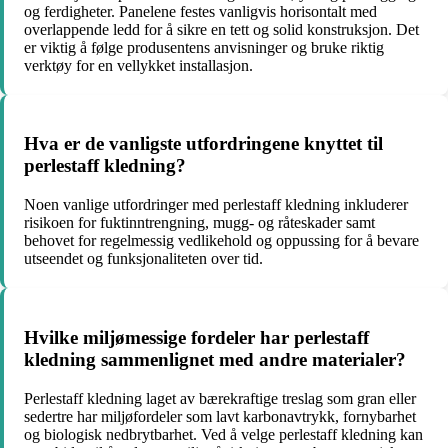
og ferdigheter. Panelene festes vanligvis horisontalt med
overlappende ledd for å sikre en tett og solid konstruksjon. Det
er viktig å følge produsentens anvisninger og bruke riktig
verktøy for en vellykket installasjon.
Hva er de vanligste utfordringene knyttet til
perlestaff kledning?
Noen vanlige utfordringer med perlestaff kledning inkluderer
risikoen for fuktinntrengning, mugg- og råteskader samt
behovet for regelmessig vedlikehold og oppussing for å bevare
utseendet og funksjonaliteten over tid.
Hvilke miljømessige fordeler har perlestaff
kledning sammenlignet med andre materialer?
Perlestaff kledning laget av bærekraftige treslag som gran eller
sedertre har miljøfordeler som lavt karbonavtrykk, fornybarhet
og biologisk nedbrytbarhet. Ved å velge perlestaff kledning kan