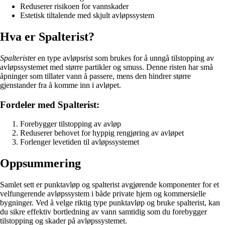
Reduserer risikoen for vannskader
Estetisk tiltalende med skjult avløpssystem
Hva er Spalterist?
Spalterist
er en type avløpsrist som brukes for å unngå tilstopping av
avløpssystemet med større partikler og smuss. Denne risten har små
åpninger som tillater vann å passere, mens den hindrer større
gjenstander fra å komme inn i avløpet.
Fordeler med Spalterist:
Forebygger tilstopping av avløp
Reduserer behovet for hyppig rengjøring av avløpet
Forlenger levetiden til avløpssystemet
Oppsummering
Samlet sett er punktavløp og spalterist avgjørende komponenter for et
velfungerende avløpssystem i både private hjem og kommersielle
bygninger. Ved å velge riktig type punktavløp og bruke spalterist, kan
du sikre effektiv bortledning av vann samtidig som du forebygger
tilstopping og skader på avløpssystemet.