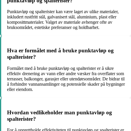
punktavløp og spalterister?
Punktavløp og spalterister kan være laget av ulike materialer,
inkludert rustfritt stål, galvanisert stål, aluminium, plast eller
komposittmaterialer. Valget av materiale avhenger ofte av
bruksområdet, estetiske preferanser og holdbarhet.
Hva er formålet med å bruke punktavløp og
spalterister?
Formålet med å bruke punktavløp og spalterister er å sikre
effektiv drenering av vann eller andre væsker fra overflater som
terrasser, balkonger, garasjer eller utendørsområder. De bidrar til
å forhindre vannansamlinger og potensielle skader på bygninger
eller eiendom.
Hvordan vedlikeholder man punktavløp og
spalterister?
For å opprettholde effektiviteten til punktavløp og spalterister er