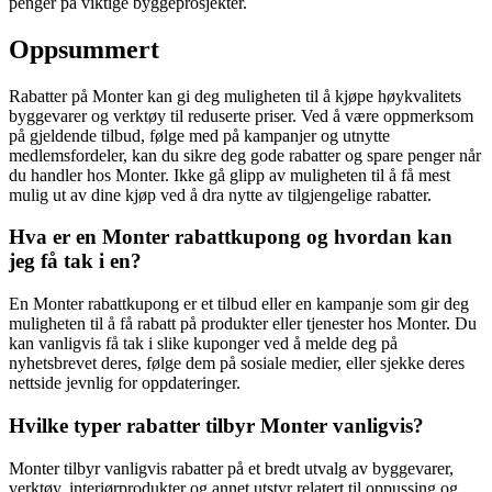
penger på viktige byggeprosjekter.
Oppsummert
Rabatter på Monter kan gi deg muligheten til å kjøpe høykvalitets
byggevarer og verktøy til reduserte priser. Ved å være oppmerksom
på gjeldende tilbud, følge med på kampanjer og utnytte
medlemsfordeler, kan du sikre deg gode rabatter og spare penger når
du handler hos Monter. Ikke gå glipp av muligheten til å få mest
mulig ut av dine kjøp ved å dra nytte av tilgjengelige rabatter.
Hva er en Monter rabattkupong og hvordan kan
jeg få tak i en?
En Monter rabattkupong er et tilbud eller en kampanje som gir deg
muligheten til å få rabatt på produkter eller tjenester hos Monter. Du
kan vanligvis få tak i slike kuponger ved å melde deg på
nyhetsbrevet deres, følge dem på sosiale medier, eller sjekke deres
nettside jevnlig for oppdateringer.
Hvilke typer rabatter tilbyr Monter vanligvis?
Monter tilbyr vanligvis rabatter på et bredt utvalg av byggevarer,
verktøy, interiørprodukter og annet utstyr relatert til oppussing og