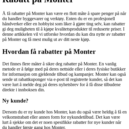
Å få rabatter på Monter kan være en flott måte å spare penger på når
du handler byggevarer og verktøy. Enten du er en profesjonell
håndverker eller en hobbyist som liker å gjøre ting selv, kan rabatter
gi deg muligheten til å kjøpe kvalitetsprodukter til reduserte priser. I
denne artikkelen vil vi utforske hvordan du kan dra nytte av rabatter
på Monter og få mest mulig ut av ditt neste kjøp.
Hvordan få rabatter på Monter
Det finnes flere måter å sikre deg rabatter på Monter. En vanlig
metode er å følge med på deres nettside eller i deres fysiske butikker
for informasjon om gjeldende tilbud og kampanjer. Monter kan også
sende ut rabattkuponger via e-post til registrerte kunder, så det kan
være lurt å melde deg på deres nyhetsbrev for å få disse tilbudene
direkte i innboksen din.
Ny kunde?
Dersom du er ny kunde hos Monter, kan du også være heldig å få en
velkomstrabatt eller annen form for nykundetilbud. Det kan være
lurt å sjekke om det er noen spesifikke rabatter for nye kunder når
du handler første gang hos Monter.