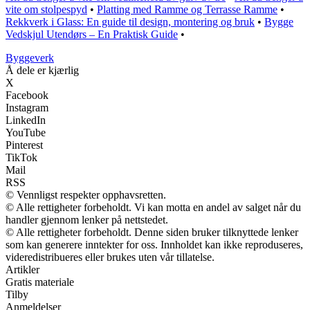
vite om stolpespyd
•
Platting med Ramme og Terrasse Ramme
•
Rekkverk i Glass: En guide til design, montering og bruk
•
Bygge
Vedskjul Utendørs – En Praktisk Guide
•
Byggeverk
Å dele er kjærlig
X
Facebook
Instagram
LinkedIn
YouTube
Pinterest
TikTok
Mail
RSS
© Vennligst respekter opphavsretten.
© Alle rettigheter forbeholdt. Vi kan motta en andel av salget når du
handler gjennom lenker på nettstedet.
© Alle rettigheter forbeholdt. Denne siden bruker tilknyttede lenker
som kan generere inntekter for oss. Innholdet kan ikke reproduseres,
videredistribueres eller brukes uten vår tillatelse.
Artikler
Gratis materiale
Tilby
Anmeldelser