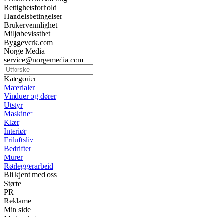
Rettighetsforhold
Handelsbetingelser
Brukervennlighet
Miljøbevissthet
Byggeverk.com
Norge Media
service@norgemedia.com
Kategorier
Materialer
Vinduer og dører
Utstyr
Maskiner
Klær
Interiør
Friluftsliv
Bedrifter
Murer
Rørleggerarbeid
Bli kjent med oss
Støtte
PR
Reklame
Min side