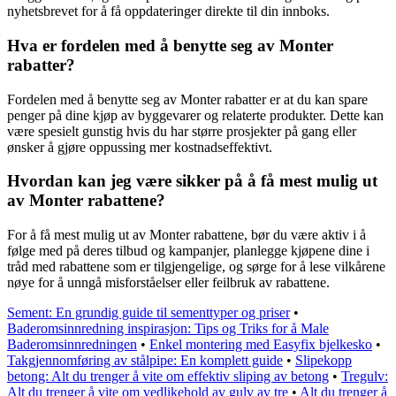
nyhetsbrevet for å få oppdateringer direkte til din innboks.
Hva er fordelen med å benytte seg av Monter
rabatter?
Fordelen med å benytte seg av Monter rabatter er at du kan spare
penger på dine kjøp av byggevarer og relaterte produkter. Dette kan
være spesielt gunstig hvis du har større prosjekter på gang eller
ønsker å gjøre oppussing mer kostnadseffektivt.
Hvordan kan jeg være sikker på å få mest mulig ut
av Monter rabattene?
For å få mest mulig ut av Monter rabattene, bør du være aktiv i å
følge med på deres tilbud og kampanjer, planlegge kjøpene dine i
tråd med rabattene som er tilgjengelige, og sørge for å lese vilkårene
nøye for å unngå misforståelser eller feilbruk av rabattene.
Sement: En grundig guide til sementtyper og priser
•
Baderomsinnredning inspirasjon: Tips og Triks for å Male
Baderomsinnredningen
•
Enkel montering med Easyfix bjelkesko
•
Takgjennomføring av stålpipe: En komplett guide
•
Slipekopp
betong: Alt du trenger å vite om effektiv sliping av betong
•
Tregulv:
Alt du trenger å vite om vedlikehold av gulv av tre
•
Alt du trenger å