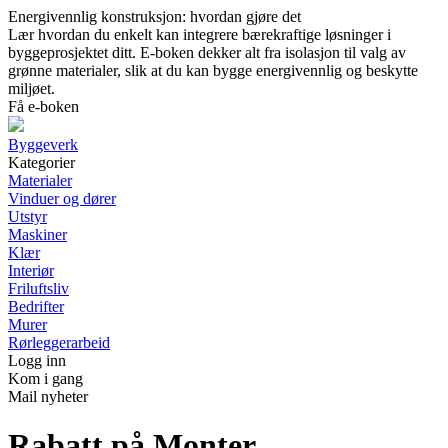
Energivennlig konstruksjon: hvordan gjøre det
Lær hvordan du enkelt kan integrere bærekraftige løsninger i
byggeprosjektet ditt. E-boken dekker alt fra isolasjon til valg av
grønne materialer, slik at du kan bygge energivennlig og beskytte
miljøet.
Få e-boken
Byggeverk
Kategorier
Materialer
Vinduer og dører
Utstyr
Maskiner
Klær
Interiør
Friluftsliv
Bedrifter
Murer
Rørleggerarbeid
Logg inn
Kom i gang
Mail nyheter
Rabatt på Monter