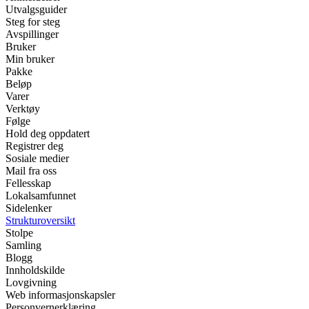
Utvalgsguider
Steg for steg
Avspillinger
Bruker
Min bruker
Pakke
Beløp
Varer
Verktøy
Følge
Hold deg oppdatert
Registrer deg
Sosiale medier
Mail fra oss
Fellesskap
Lokalsamfunnet
Sidelenker
Strukturoversikt
Stolpe
Samling
Blogg
Innholdskilde
Lovgivning
Web informasjonskapsler
Personvernerklæring