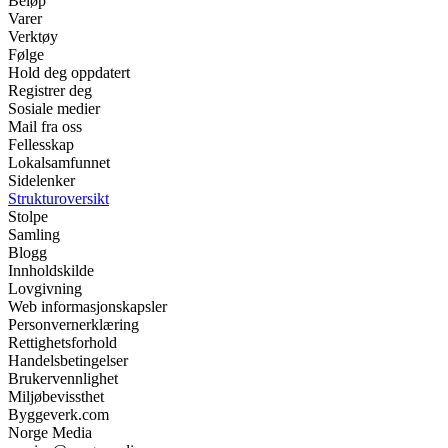
Beløp
Varer
Verktøy
Følge
Hold deg oppdatert
Registrer deg
Sosiale medier
Mail fra oss
Fellesskap
Lokalsamfunnet
Sidelenker
Strukturoversikt
Stolpe
Samling
Blogg
Innholdskilde
Lovgivning
Web informasjonskapsler
Personvernerklæring
Rettighetsforhold
Handelsbetingelser
Brukervennlighet
Miljøbevissthet
Byggeverk.com
Norge Media