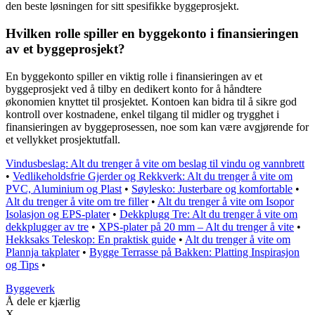
den beste løsningen for sitt spesifikke byggeprosjekt.
Hvilken rolle spiller en byggekonto i finansieringen
av et byggeprosjekt?
En byggekonto spiller en viktig rolle i finansieringen av et
byggeprosjekt ved å tilby en dedikert konto for å håndtere
økonomien knyttet til prosjektet. Kontoen kan bidra til å sikre god
kontroll over kostnadene, enkel tilgang til midler og trygghet i
finansieringen av byggeprosessen, noe som kan være avgjørende for
et vellykket prosjektutfall.
Vindusbeslag: Alt du trenger å vite om beslag til vindu og vannbrett
•
Vedlikeholdsfrie Gjerder og Rekkverk: Alt du trenger å vite om
PVC, Aluminium og Plast
•
Søylesko: Justerbare og komfortable
•
Alt du trenger å vite om tre filler
•
Alt du trenger å vite om Isopor
Isolasjon og EPS-plater
•
Dekkplugg Tre: Alt du trenger å vite om
dekkplugger av tre
•
XPS-plater på 20 mm – Alt du trenger å vite
•
Hekksaks Teleskop: En praktisk guide
•
Alt du trenger å vite om
Plannja takplater
•
Bygge Terrasse på Bakken: Platting Inspirasjon
og Tips
•
Byggeverk
Å dele er kjærlig
X