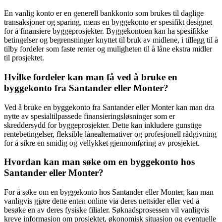
En vanlig konto er en generell bankkonto som brukes til daglige
transaksjoner og sparing, mens en byggekonto er spesifikt designet
for å finansiere byggeprosjekter. Byggekontoen kan ha spesifikke
betingelser og begrensninger knyttet til bruk av midlene, i tillegg til å
tilby fordeler som faste renter og muligheten til å låne ekstra midler
til prosjektet.
Hvilke fordeler kan man få ved å bruke en
byggekonto fra Santander eller Monter?
Ved å bruke en byggekonto fra Santander eller Monter kan man dra
nytte av spesialtilpassede finansieringsløsninger som er
skreddersydd for byggeprosjekter. Dette kan inkludere gunstige
rentebetingelser, fleksible lånealternativer og profesjonell rådgivning
for å sikre en smidig og vellykket gjennomføring av prosjektet.
Hvordan kan man søke om en byggekonto hos
Santander eller Monter?
For å søke om en byggekonto hos Santander eller Monter, kan man
vanligvis gjøre dette enten online via deres nettsider eller ved å
besøke en av deres fysiske filialer. Søknadsprosessen vil vanligvis
kreve informasjon om prosjektet, økonomisk situasjon og eventuelle