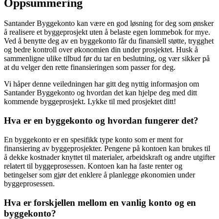
Oppsummering
Santander Byggekonto kan være en god løsning for deg som ønsker
å realisere et byggeprosjekt uten å belaste egen lommebok for mye.
Ved å benytte deg av en byggekonto får du finansiell støtte, trygghet
og bedre kontroll over økonomien din under prosjektet. Husk å
sammenligne ulike tilbud før du tar en beslutning, og vær sikker på
at du velger den rette finansieringen som passer for deg.
Vi håper denne veiledningen har gitt deg nyttig informasjon om
Santander Byggekonto og hvordan det kan hjelpe deg med ditt
kommende byggeprosjekt. Lykke til med prosjektet ditt!
Hva er en byggekonto og hvordan fungerer det?
En byggekonto er en spesifikk type konto som er ment for
finansiering av byggeprosjekter. Pengene på kontoen kan brukes til
å dekke kostnader knyttet til materialer, arbeidskraft og andre utgifter
relatert til byggeprosessen. Kontoen kan ha faste renter og
betingelser som gjør det enklere å planlegge økonomien under
byggeprosessen.
Hva er forskjellen mellom en vanlig konto og en
byggekonto?