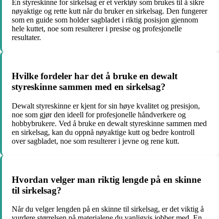
En styreskinne for sirkelsag er et verktøy som brukes til å sikre
nøyaktige og rette kutt når du bruker en sirkelsag. Den fungerer
som en guide som holder sagbladet i riktig posisjon gjennom
hele kuttet, noe som resulterer i presise og profesjonelle
resultater.
Hvilke fordeler har det å bruke en dewalt
styreskinne sammen med en sirkelsag?
Dewalt styreskinne er kjent for sin høye kvalitet og presisjon,
noe som gjør den ideell for profesjonelle håndverkere og
hobbybrukere. Ved å bruke en dewalt styreskinne sammen med
en sirkelsag, kan du oppnå nøyaktige kutt og bedre kontroll
over sagbladet, noe som resulterer i jevne og rene kutt.
Hvordan velger man riktig lengde på en skinne
til sirkelsag?
Når du velger lengden på en skinne til sirkelsag, er det viktig å
vurdere størrelsen på materialene du vanligvis jobber med. En