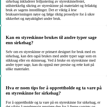
sirkelsag inkluderer feiljustering av styreskinnefestet,
utilstrekkelig sikring av styreskinne på materialet og feilaktig
bruk av sagens innstillinger. Det er viktig å lese
bruksanvisningen nøye og følge riktig prosedyre for å sikre
sikkerhet og nøyaktighet under bruk.
Kan en styreskinne brukes til andre typer sage
enn sirkelsag?
Selv om en styreskinne er primært designet for bruk med en
sirkelsag, kan den også brukes med andre typer sage som en
stikksag eller en skinnesag. Ved å bruke en styreskinne med
andre typer sage, kan du oppnå mer presise og rette kutt på
ulike materialer.
Hva er noen tips for å opprettholde og ta vare på
en styreskinne for sirkelsag?
For å opprettholde og ta vare på en styreskinne for sirkelsag, er
det viktig å regelmessig rengjøre den for å fjerne sagstøv og