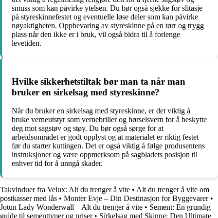
smuss som kan påvirke ytelsen. Du bør også sjekke for slitasje
på styreskinnefestet og eventuelle løse deler som kan påvirke
nøyaktigheten. Oppbevaring av styreskinne på en tørr og trygg
plass når den ikke er i bruk, vil også bidra til å forlenge
levetiden.
Hvilke sikkerhetstiltak bør man ta når man
bruker en sirkelsag med styreskinne?
Når du bruker en sirkelsag med styreskinne, er det viktig å
bruke verneutstyr som vernebriller og hørselsvern for å beskytte
deg mot sagstøv og støy. Du bør også sørge for at
arbeidsområdet er godt opplyst og at materialet er riktig festet
før du starter kuttingen. Det er også viktig å følge produsentens
instruksjoner og være oppmerksom på sagbladets posisjon til
enhver tid for å unngå skader.
Takvinduer fra Velux: Alt du trenger å vite
•
Alt du trenger å vite om
postkasser med lås
•
Monter Evje – Din Destinasjon for Byggevarer
•
Jotun Lady Wonderwall – Alt du trenger å vite
•
Sement: En grundig
guide til sementtyper og priser
•
Sirkelsag med Skinne: Den Ultimate