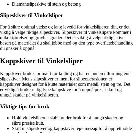
Diamantslipeskive til stein og betong
Slipeskiver til Vinkelsliper
For å sikre optimal ytelse og lang levetid for vinkelsliperen din, er det
viktig å velge riktige slipeskiver. Slipeskiver til vinkelslipere kommer i
ulike størrelser og grovhetsgrader. Det er viktig å velge riktig skive
basert på materialet du skal jobbe med og den type overflatebehandling
du ønsker å oppnå.
Kappskiver til Vinkelsliper
Kappskiver brukes primært for kutting og har en annen utforming enn
slipeskiver. Mens slipeskiver er ment for slipeoperasjoner, er
kappskiver designet for å kutte materialer som metall, stein og tre. Det
er viktig å bruke riktig type kappskive for å oppnå presise kutt og
unngå skader på vinkelsliperen.
Viktige tips for bruk
Hold vinkelsliperen stabil under bruk for å unngå skader og
sikre presise kutt.
Skift ut slipeskiver og kappskiver regelmessig for å opprettholde