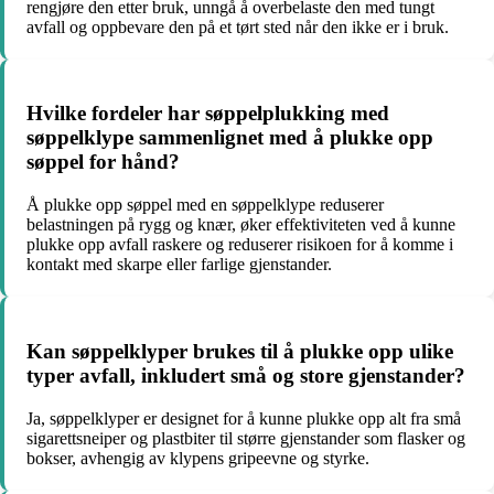
rengjøre den etter bruk, unngå å overbelaste den med tungt
avfall og oppbevare den på et tørt sted når den ikke er i bruk.
Hvilke fordeler har søppelplukking med
søppelklype sammenlignet med å plukke opp
søppel for hånd?
Å plukke opp søppel med en søppelklype reduserer
belastningen på rygg og knær, øker effektiviteten ved å kunne
plukke opp avfall raskere og reduserer risikoen for å komme i
kontakt med skarpe eller farlige gjenstander.
Kan søppelklyper brukes til å plukke opp ulike
typer avfall, inkludert små og store gjenstander?
Ja, søppelklyper er designet for å kunne plukke opp alt fra små
sigarettsneiper og plastbiter til større gjenstander som flasker og
bokser, avhengig av klypens gripeevne og styrke.