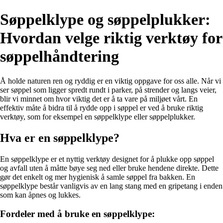
Søppelklype og søppelplukker:
Hvordan velge riktig verktøy for
søppelhåndtering
Å holde naturen ren og ryddig er en viktig oppgave for oss alle. Når vi
ser søppel som ligger spredt rundt i parker, på strender og langs veier,
blir vi minnet om hvor viktig det er å ta vare på miljøet vårt. En
effektiv måte å bidra til å rydde opp i søppel er ved å bruke riktig
verktøy, som for eksempel en søppelklype eller søppelplukker.
Hva er en søppelklype?
En søppelklype er et nyttig verktøy designet for å plukke opp søppel
og avfall uten å måtte bøye seg ned eller bruke hendene direkte. Dette
gør det enkelt og mer hygienisk å samle søppel fra bakken. En
søppelklype består vanligvis av en lang stang med en gripetang i enden
som kan åpnes og lukkes.
Fordeler med å bruke en søppelklype: