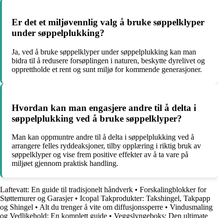
Er det et miljøvennlig valg å bruke søppelklyper
under søppelplukking?
Ja, ved å bruke søppelklyper under søppelplukking kan man
bidra til å redusere forsøplingen i naturen, beskytte dyrelivet og
opprettholde et rent og sunt miljø for kommende generasjoner.
Hvordan kan man engasjere andre til å delta i
søppelplukking ved å bruke søppelklyper?
Man kan oppmuntre andre til å delta i søppelplukking ved å
arrangere felles ryddeaksjoner, tilby opplæring i riktig bruk av
søppelklyper og vise frem positive effekter av å ta vare på
miljøet gjennom praktisk handling.
Laftevatt: En guide til tradisjonelt håndverk
•
Forskalingblokker for
Støttemurer og Garasjer
•
Icopal Takprodukter: Takshingel, Takpapp
og Shingel
•
Alt du trenger å vite om diffusjonssperre
•
Vindusmaling
og Vedlikehold: En komplett guide
•
Veggslyngeboks: Den ultimate