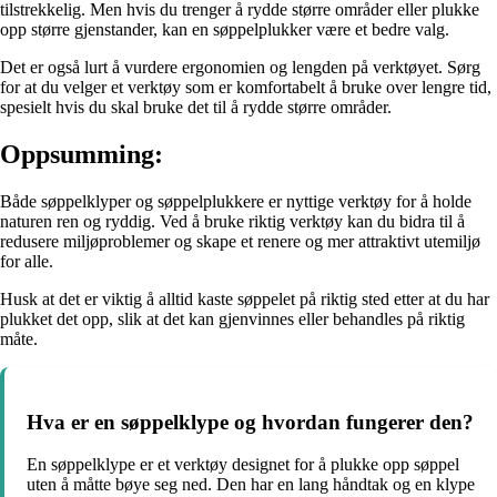
tilstrekkelig. Men hvis du trenger å rydde større områder eller plukke
opp større gjenstander, kan en søppelplukker være et bedre valg.
Det er også lurt å vurdere ergonomien og lengden på verktøyet. Sørg
for at du velger et verktøy som er komfortabelt å bruke over lengre tid,
spesielt hvis du skal bruke det til å rydde større områder.
Oppsumming:
Både søppelklyper og søppelplukkere er nyttige verktøy for å holde
naturen ren og ryddig. Ved å bruke riktig verktøy kan du bidra til å
redusere miljøproblemer og skape et renere og mer attraktivt utemiljø
for alle.
Husk at det er viktig å alltid kaste søppelet på riktig sted etter at du har
plukket det opp, slik at det kan gjenvinnes eller behandles på riktig
måte.
Hva er en søppelklype og hvordan fungerer den?
En søppelklype er et verktøy designet for å plukke opp søppel
uten å måtte bøye seg ned. Den har en lang håndtak og en klype