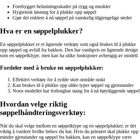
Forebygger belastningsskader på rygg og muskler
Hygienisk løsning for å plukke opp søppel
Gjør det enklere å nå søppel på vanskelig tilgjengelige steder
Hva er en søppelplukker?
En søppelplukker er et lignende verktøy som også brukes til å plukke
opp søppel og avfall fra bakken. Den har vanligvis en lignende design
som en søppelklype, men kan ha ulike funksjoner avhengig av modell.
Fordeler med å bruke en søppelplukker:
Effektivt verktøy for å rydde stort område raskt
Kan brukes til å plukke opp ulike typer søppel og gjenstander
Noen modeller har forlengbar stang for å nå høytliggende søppel
Hvordan velge riktig
søppelhåndteringsverktøy:
Når du skal velge mellom en søppelklype og en søppelplukker, er det
viktig å vurdere hvilke behov du har. Hvis du primært skal plukke opp
mindre gjenstander og søppel fra bakken, kan en søppelklype være