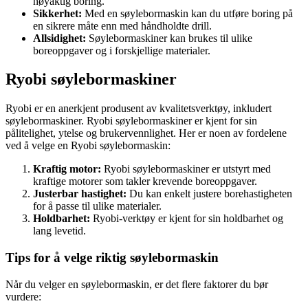
nøyaktig boring.
Sikkerhet:
Med en søylebormaskin kan du utføre boring på
en sikrere måte enn med håndholdte drill.
Allsidighet:
Søylebormaskiner kan brukes til ulike
boreoppgaver og i forskjellige materialer.
Ryobi søylebormaskiner
Ryobi er en anerkjent produsent av kvalitetsverktøy, inkludert
søylebormaskiner. Ryobi søylebormaskiner er kjent for sin
pålitelighet, ytelse og brukervennlighet. Her er noen av fordelene
ved å velge en Ryobi søylebormaskin:
Kraftig motor:
Ryobi søylebormaskiner er utstyrt med
kraftige motorer som takler krevende boreoppgaver.
Justerbar hastighet:
Du kan enkelt justere borehastigheten
for å passe til ulike materialer.
Holdbarhet:
Ryobi-verktøy er kjent for sin holdbarhet og
lang levetid.
Tips for å velge riktig søylebormaskin
Når du velger en søylebormaskin, er det flere faktorer du bør
vurdere: