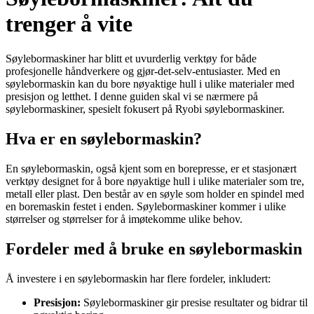
trenger å vite
Søylebormaskiner har blitt et uvurderlig verktøy for både
profesjonelle håndverkere og gjør-det-selv-entusiaster. Med en
søylebormaskin kan du bore nøyaktige hull i ulike materialer med
presisjon og letthet. I denne guiden skal vi se nærmere på
søylebormaskiner, spesielt fokusert på Ryobi søylebormaskiner.
Hva er en søylebormaskin?
En søylebormaskin, også kjent som en borepresse, er et stasjonært
verktøy designet for å bore nøyaktige hull i ulike materialer som tre,
metall eller plast. Den består av en søyle som holder en spindel med
en boremaskin festet i enden. Søylebormaskiner kommer i ulike
størrelser og størrelser for å imøtekomme ulike behov.
Fordeler med å bruke en søylebormaskin
Å investere i en søylebormaskin har flere fordeler, inkludert:
Presisjon:
Søylebormaskiner gir presise resultater og bidrar til