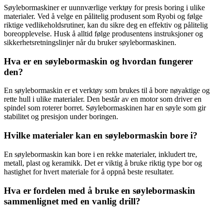
Søylebormaskiner er uunnværlige verktøy for presis boring i ulike
materialer. Ved å velge en pålitelig produsent som Ryobi og følge
riktige vedlikeholdsrutiner, kan du sikre deg en effektiv og pålitelig
boreopplevelse. Husk å alltid følge produsentens instruksjoner og
sikkerhetsretningslinjer når du bruker søylebormaskinen.
Hva er en søylebormaskin og hvordan fungerer
den?
En søylebormaskin er et verktøy som brukes til å bore nøyaktige og
rette hull i ulike materialer. Den består av en motor som driver en
spindel som roterer borret. Søylebormaskinen har en søyle som gir
stabilitet og presisjon under boringen.
Hvilke materialer kan en søylebormaskin bore i?
En søylebormaskin kan bore i en rekke materialer, inkludert tre,
metall, plast og keramikk. Det er viktig å bruke riktig type bor og
hastighet for hvert materiale for å oppnå beste resultater.
Hva er fordelen med å bruke en søylebormaskin
sammenlignet med en vanlig drill?