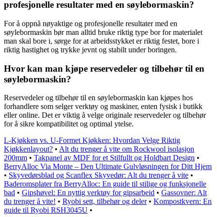
profesjonelle resultater med en søylebormaskin?
For å oppnå nøyaktige og profesjonelle resultater med en
søylebormaskin bør man alltid bruke riktig type bor for materialet
man skal bore i, sørge for at arbeidsstykket er riktig festet, bore i
riktig hastighet og trykke jevnt og stabilt under boringen.
Hvor kan man kjøpe reservedeler og tilbehør til en
søylebormaskin?
Reservedeler og tilbehør til en søylebormaskin kan kjøpes hos
forhandlere som selger verktøy og maskiner, enten fysisk i butikk
eller online. Det er viktig å velge originale reservedeler og tilbehør
for å sikre kompatibilitet og optimal ytelse.
L-Kjøkken vs. U-Formet Kjøkken: Hvordan Velge Riktig
Kjøkkenlayout?
•
Alt du trenger å vite om Rockwool isolasjon
200mm
•
Takpanel av MDF for et Stilfullt og Holdbart Design
•
BerryAlloc Via Monte – Den Ultimate Gulvløsningen for Ditt Hjem
•
Skyvedørsblad og Scanflex Skyvedør: Alt du trenger å vite
•
Baderomsplater fra BerryAlloc: En guide til stilige og funksjonelle
bad
•
Gipshøvel: En nyttig verktøy for gipsarbeid
•
Gassovner: Alt
du trenger å vite!
•
Ryobi sett, tilbehør og deler
•
Kompostkvern: En
guide til Ryobi RSH3045U
•