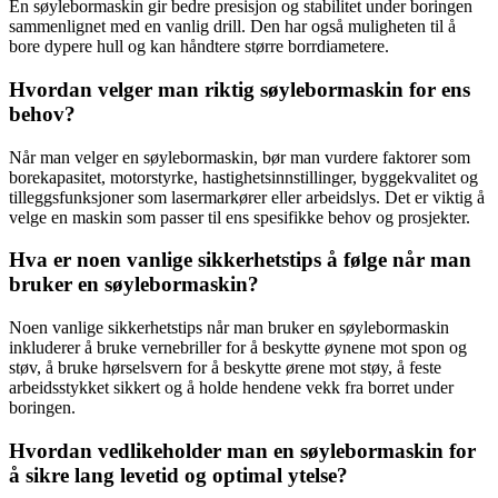
En søylebormaskin gir bedre presisjon og stabilitet under boringen
sammenlignet med en vanlig drill. Den har også muligheten til å
bore dypere hull og kan håndtere større borrdiametere.
Hvordan velger man riktig søylebormaskin for ens
behov?
Når man velger en søylebormaskin, bør man vurdere faktorer som
borekapasitet, motorstyrke, hastighetsinnstillinger, byggekvalitet og
tilleggsfunksjoner som lasermarkører eller arbeidslys. Det er viktig å
velge en maskin som passer til ens spesifikke behov og prosjekter.
Hva er noen vanlige sikkerhetstips å følge når man
bruker en søylebormaskin?
Noen vanlige sikkerhetstips når man bruker en søylebormaskin
inkluderer å bruke vernebriller for å beskytte øynene mot spon og
støv, å bruke hørselsvern for å beskytte ørene mot støy, å feste
arbeidsstykket sikkert og å holde hendene vekk fra borret under
boringen.
Hvordan vedlikeholder man en søylebormaskin for
å sikre lang levetid og optimal ytelse?