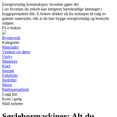
Energivennlig konstruksjon: hvordan gjøre det
Lær hvordan du enkelt kan integrere bærekraftige løsninger i
byggeprosjektet ditt. E-boken dekker alt fra isolasjon til valg av
grønne materialer, slik at du kan bygge energivennlig og beskytte
miljøet.
Få e-boken
Byggeverk
Kategorier
Materialer
Vinduer og dører
Utstyr
Maskiner
Klær
Interiør
Friluftsliv
Bedrifter
Murer
Rørleggerarbeid
Logg inn
Kom i gang
Mail nyheter
Søylebormaskiner: Alt du