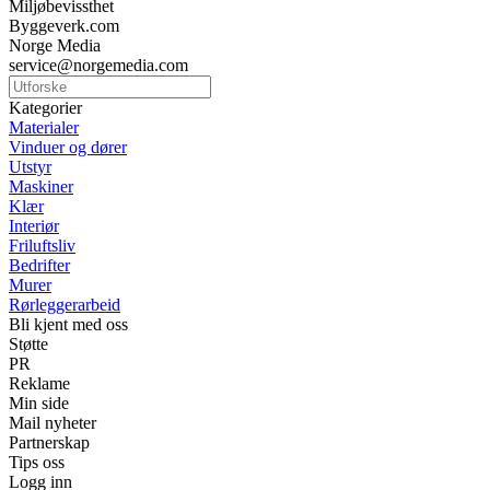
Miljøbevissthet
Byggeverk.com
Norge Media
service@norgemedia.com
Kategorier
Materialer
Vinduer og dører
Utstyr
Maskiner
Klær
Interiør
Friluftsliv
Bedrifter
Murer
Rørleggerarbeid
Bli kjent med oss
Støtte
PR
Reklame
Min side
Mail nyheter
Partnerskap
Tips oss
Logg inn