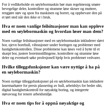
For å vedlikeholde en søylebormaskin bør man regelmessig smøre
bevegelige deler, kontrollere og stramme løse skruer og muttere,
rengjøre støv og spon fra maskinen og borret, og oppbevare den på
et tørt sted når den ikke er i bruk.
Hva er noen vanlige feilsituasjoner man kan oppleve
med en søylebormaskin og hvordan løser man dem?
Noen vanlige feilsituasjoner med en søylebormaskin inkluderer sløvt
bor, ujevn borehull, vibrasjoner under boringen og problemer med
hastighetskontrollen. Disse problemene kan løses ved å bytte til et
skarpt bor, justere boreinnstillingene, kontrollere og stramme løse
deler og eventuelt søke profesjonell hjelp hvis problemet vedvarer.
Hvilke tilleggsfunksjoner kan være nyttige å ha på
en søylebormaskin?
Noen nyttige tilleggsfunksjoner på en søylebormaskin kan inkludere
lasermarkører for presis plassering av hull, arbeidslys for bedre sikt,
digital hastighetskontroll for nøyaktig boring, og integrerte
støvavsug for renere arbeidsmiljø.
Hva er noen tips for å oppnå nøyaktige og