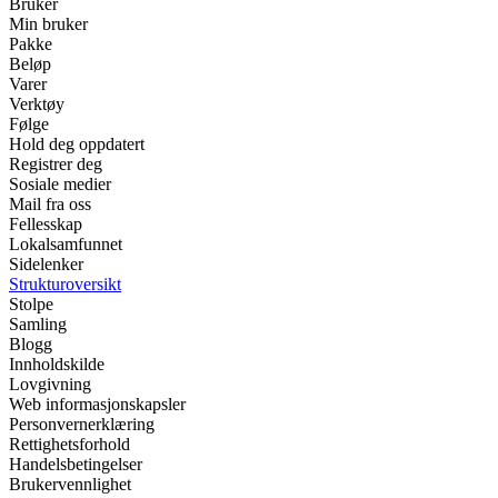
Bruker
Min bruker
Pakke
Beløp
Varer
Verktøy
Følge
Hold deg oppdatert
Registrer deg
Sosiale medier
Mail fra oss
Fellesskap
Lokalsamfunnet
Sidelenker
Strukturoversikt
Stolpe
Samling
Blogg
Innholdskilde
Lovgivning
Web informasjonskapsler
Personvernerklæring
Rettighetsforhold
Handelsbetingelser
Brukervennlighet