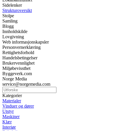
Sidelenker
Strukturoversikt
Stolpe
Samling
Blogg
Innholdskilde
Lovgivning
Web informasjonskapsler
Personvernerklæring
Rettighetsforhold
Handelsbetingelser
Brukervennlighet
Miljøbevissthet
Byggeverk.com
Norge Media
service@norgemedia.com
Kategorier
Materialer
Vinduer og dører
Utstyr
Maskiner
Klær
Interiør