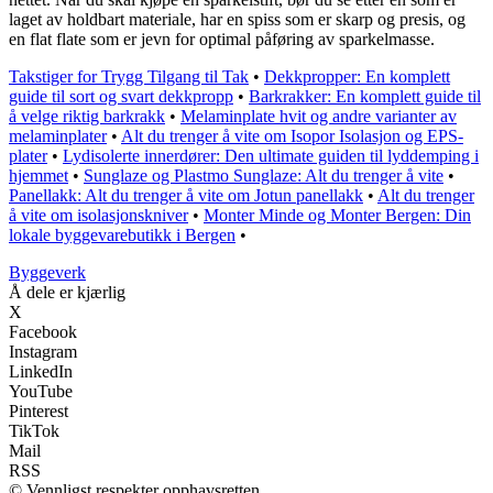
laget av holdbart materiale, har en spiss som er skarp og presis, og
en flat flate som er jevn for optimal påføring av sparkelmasse.
Takstiger for Trygg Tilgang til Tak
•
Dekkpropper: En komplett
guide til sort og svart dekkpropp
•
Barkrakker: En komplett guide til
å velge riktig barkrakk
•
Melaminplate hvit og andre varianter av
melaminplater
•
Alt du trenger å vite om Isopor Isolasjon og EPS-
plater
•
Lydisolerte innerdører: Den ultimate guiden til lyddemping i
hjemmet
•
Sunglaze og Plastmo Sunglaze: Alt du trenger å vite
•
Panellakk: Alt du trenger å vite om Jotun panellakk
•
Alt du trenger
å vite om isolasjonskniver
•
Monter Minde og Monter Bergen: Din
lokale byggevarebutikk i Bergen
•
Byggeverk
Å dele er kjærlig
X
Facebook
Instagram
LinkedIn
YouTube
Pinterest
TikTok
Mail
RSS
© Vennligst respekter opphavsretten.