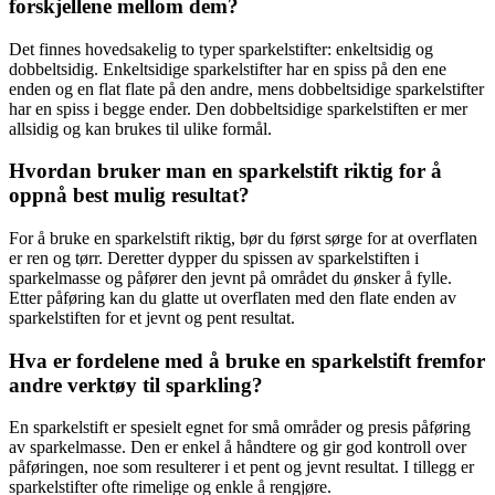
forskjellene mellom dem?
Det finnes hovedsakelig to typer sparkelstifter: enkeltsidig og
dobbeltsidig. Enkeltsidige sparkelstifter har en spiss på den ene
enden og en flat flate på den andre, mens dobbeltsidige sparkelstifter
har en spiss i begge ender. Den dobbeltsidige sparkelstiften er mer
allsidig og kan brukes til ulike formål.
Hvordan bruker man en sparkelstift riktig for å
oppnå best mulig resultat?
For å bruke en sparkelstift riktig, bør du først sørge for at overflaten
er ren og tørr. Deretter dypper du spissen av sparkelstiften i
sparkelmasse og påfører den jevnt på området du ønsker å fylle.
Etter påføring kan du glatte ut overflaten med den flate enden av
sparkelstiften for et jevnt og pent resultat.
Hva er fordelene med å bruke en sparkelstift fremfor
andre verktøy til sparkling?
En sparkelstift er spesielt egnet for små områder og presis påføring
av sparkelmasse. Den er enkel å håndtere og gir god kontroll over
påføringen, noe som resulterer i et pent og jevnt resultat. I tillegg er
sparkelstifter ofte rimelige og enkle å rengjøre.