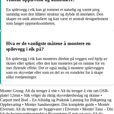
En spilevegg i eik kan gi rommet et naturlig og varmt preg
samtidig som den tilfører struktur og dybde til interiøret. Den
skaper en unik atmosfære og kan være et sentralt designelement
som fanger oppmerksomheten.
Hva er de vanligste måtene å montere en
spilevegg i eik på?
En spilevegg i eik kan monteres direkte på veggen ved hjelp av
skruer eller spiker, eller den kan monteres på en ramme for en
mer flytende effekt. Det er også mulig å montere spileveggen
som en skyvedør eller som en del av en romdeler for å skape
ulike romløsninger.
Monter Grong: Alt du trenger å vite
•
Alt du trenger å vite om OSB-
plater 12mm
•
Slik velger du riktig skyvedørsbeslag og skinne
•
Carport med Bod – En Allsidig og Praktisk Løsning for Bilkjøring og
Oppbevaring
•
Monter Sandnessjøen: Din komplette guide
•
Montér
Elverum: Alt du trenger av byggevarer i Elverum
•
Monter Tana – Din
lokale byggevareleverandør
•
Brannplater til peis og ovn: Alt du