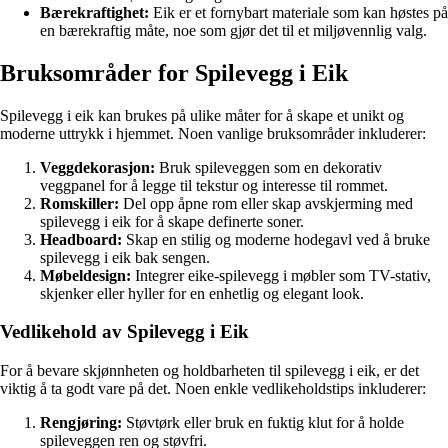
Bærekraftighet:
Eik er et fornybart materiale som kan høstes på
en bærekraftig måte, noe som gjør det til et miljøvennlig valg.
Bruksområder for Spilevegg i Eik
Spilevegg i eik kan brukes på ulike måter for å skape et unikt og
moderne uttrykk i hjemmet. Noen vanlige bruksområder inkluderer:
Veggdekorasjon:
Bruk spileveggen som en dekorativ
veggpanel for å legge til tekstur og interesse til rommet.
Romskiller:
Del opp åpne rom eller skap avskjerming med
spilevegg i eik for å skape definerte soner.
Headboard:
Skap en stilig og moderne hodegavl ved å bruke
spilevegg i eik bak sengen.
Møbeldesign:
Integrer eike-spilevegg i møbler som TV-stativ,
skjenker eller hyller for en enhetlig og elegant look.
Vedlikehold av Spilevegg i Eik
For å bevare skjønnheten og holdbarheten til spilevegg i eik, er det
viktig å ta godt vare på det. Noen enkle vedlikeholdstips inkluderer:
Rengjøring:
Støvtørk eller bruk en fuktig klut for å holde
spileveggen ren og støvfri.