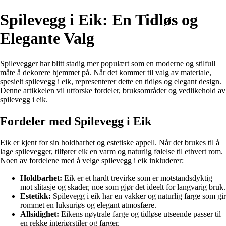
Spilevegg i Eik: En Tidløs og
Elegante Valg
Spilevegger har blitt stadig mer populært som en moderne og stilfull
måte å dekorere hjemmet på. Når det kommer til valg av materiale,
spesielt spilevegg i eik, representerer dette en tidløs og elegant design.
Denne artikkelen vil utforske fordeler, bruksområder og vedlikehold av
spilevegg i eik.
Fordeler med Spilevegg i Eik
Eik er kjent for sin holdbarhet og estetiske appell. Når det brukes til å
lage spilevegger, tilfører eik en varm og naturlig følelse til ethvert rom.
Noen av fordelene med å velge spilevegg i eik inkluderer:
Holdbarhet:
Eik er et hardt trevirke som er motstandsdyktig
mot slitasje og skader, noe som gjør det ideelt for langvarig bruk.
Estetikk:
Spilevegg i eik har en vakker og naturlig farge som gir
rommet en luksuriøs og elegant atmosfære.
Allsidighet:
Eikens nøytrale farge og tidløse utseende passer til
en rekke interiørstiler og farger.