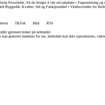
sola Powertekk: Alt du trenger å vite om takplater
•
Fugearmering og s
ett Ryggsekk: Kvalitet, Stil og Funksjonalitet
•
Vindusventiler for Bedr
terest
TikTok
Mail
RSS
andler gjennom lenker på nettstedet.
kan generere inntekter for oss. Innholdet kan ikke reproduseres, videredi