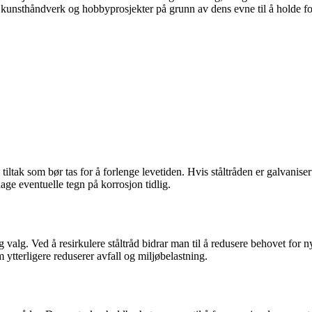
så i kunsthåndverk og hobbyprosjekter på grunn av dens evne til å holde f
iltak som bør tas for å forlenge levetiden. Hvis ståltråden er galvanisert
age eventuelle tegn på korrosjon tidlig.
lig valg. Ved å resirkulere ståltråd bidrar man til å redusere behovet for
 ytterligere reduserer avfall og miljøbelastning.