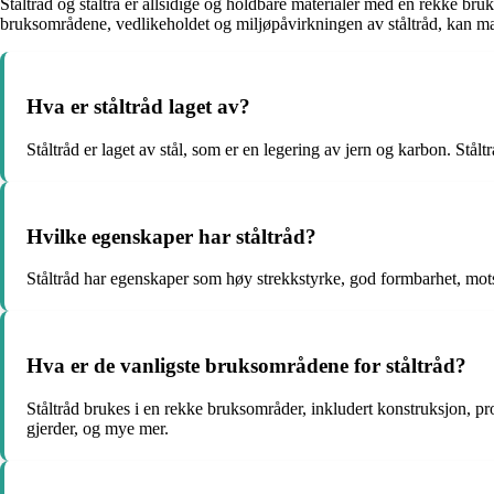
Ståltråd og ståltrå er allsidige og holdbare materialer med en rekke bru
bruksområdene, vedlikeholdet og miljøpåvirkningen av ståltråd, kan man
Hva er ståltråd laget av?
Ståltråd er laget av stål, som er en legering av jern og karbon. Stål
Hvilke egenskaper har ståltråd?
Ståltråd har egenskaper som høy strekkstyrke, god formbarhet, motstan
Hva er de vanligste bruksområdene for ståltråd?
Ståltråd brukes i en rekke bruksområder, inkludert konstruksjon, pr
gjerder, og mye mer.