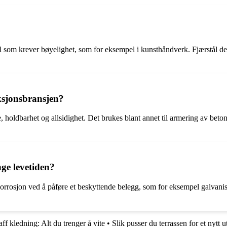
mål som krever bøyelighet, som for eksempel i kunsthåndverk. Fjærstål d
uksjonsbransjen?
e, holdbarhet og allsidighet. Det brukes blant annet til armering av bet
ge levetiden?
mot korrosjon ved å påføre et beskyttende belegg, som for eksempel galva
aff kledning: Alt du trenger å vite
•
Slik pusser du terrassen for et nytt 