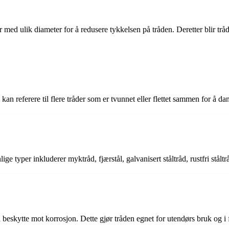
 med ulik diameter for å redusere tykkelsen på tråden. Deretter blir tråd
rå kan referere til flere tråder som er tvunnet eller flettet sammen for å d
e typer inkluderer myktråd, fjærstål, galvanisert ståltråd, rustfri ståltr
 å beskytte mot korrosjon. Dette gjør tråden egnet for utendørs bruk og i 