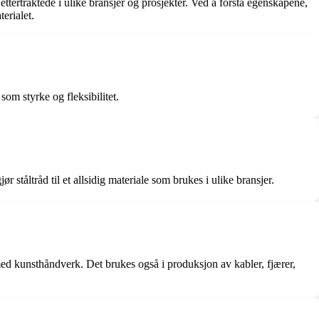
ttertraktede i ulike bransjer og prosjekter. Ved å forstå egenskapene,
erialet.
som styrke og fleksibilitet.
ståltråd til et allsidig materiale som brukes i ulike bransjer.
 med kunsthåndverk. Det brukes også i produksjon av kabler, fjærer,