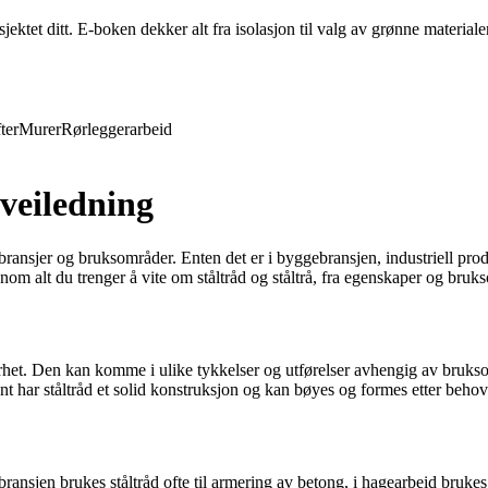
ktet ditt. E-boken dekker alt fra isolasjon til valg av grønne materiale
ter
Murer
Rørleggerarbeid
 veiledning
 bransjer og bruksområder. Enten det er i byggebransjen, industriell prod
ennom alt du trenger å vite om ståltråd og ståltrå, fra egenskaper og bru
dbarhet. Den kan komme i ulike tykkelser og utførelser avhengig av brukso
nt har ståltråd et solid konstruksjon og kan bøyes og formes etter behov
ansjen brukes ståltråd ofte til armering av betong, i hagearbeid brukes de