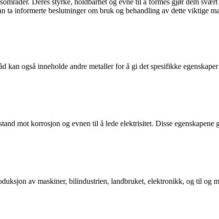
ksområder. Deres styrke, holdbarhet og evne til å formes gjør dem svært e
 ta informerte beslutninger om bruk og behandling av dette viktige mat
tråd kan også inneholde andre metaller for å gi det spesifikke egenskaper 
d mot korrosjon og evnen til å lede elektrisitet. Disse egenskapene gjør 
oduksjon av maskiner, bilindustrien, landbruket, elektronikk, og til og