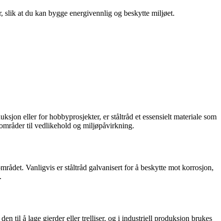
r, slik at du kan bygge energivennlig og beskytte miljøet.
uksjon eller for hobbyprosjekter, er ståltråd et essensielt materiale som
ksområder til vedlikehold og miljøpåvirkning.
mrådet. Vanligvis er ståltråd galvanisert for å beskytte mot korrosjon,
.
n til å lage gjerder eller trelliser, og i industriell produksjon brukes