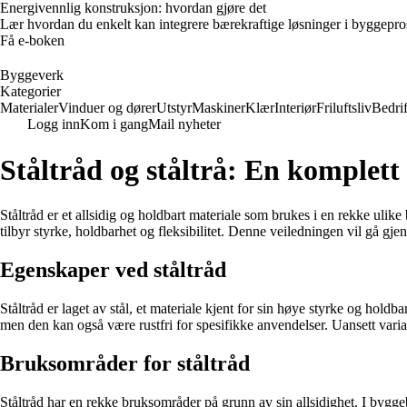
Energivennlig konstruksjon: hvordan gjøre det
Lær hvordan du enkelt kan integrere bærekraftige løsninger i byggeprosje
Få e-boken
Byggeverk
Kategorier
Materialer
Vinduer og dører
Utstyr
Maskiner
Klær
Interiør
Friluftsliv
Bedrif
Logg inn
Kom i gang
Mail nyheter
Ståltråd og ståltrå: En komplett
Ståltråd er et allsidig og holdbart materiale som brukes i en rekke ulike
tilbyr styrke, holdbarhet og fleksibilitet. Denne veiledningen vil gå gj
Egenskaper ved ståltråd
Ståltråd er laget av stål, et materiale kjent for sin høye styrke og hol
men den kan også være rustfri for spesifikke anvendelser. Uansett varia
Bruksområder for ståltråd
Ståltråd har en rekke bruksområder på grunn av sin allsidighet. I byggebr