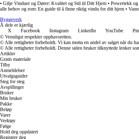
•
Gilje Vinduer og Dører: Kvalitet og Stil til Ditt Hjem
•
Powertekk og I
alle behov og rom: En guide til å finne riktig vindu for ditt hjem
•
Vannt
Byggeverk
Å dele er kjærlig
X
Facebook
Instagram
LinkedIn
YouTube
Pin
© Vennligst respekter opphavsretten.
© Alle rettigheter forbeholdt. Vi kan motta en andel av salget når du h
© Alle rettigheter forbeholdt. Denne siden bruker tilknyttede lenker som 
Artikler
Gratis materiale
Tilby
Anmeldelser
Utvalgsguider
Steg for steg
Avspillinger
Bruker
Min bruker
Pakke
Beløp
Varer
Verktøy
Følge
Hold deg oppdatert
Registrer deg