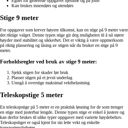
Egnet for generelle oppgaver hjemme og på jobb
Kan brukes innendørs og utendørs
Stige 9 meter
For oppgaver som krever høyere tilkomst, kan en stige på 9 meter være
det riktige valget. Denne typen stige gir deg muligheten til å nå større
høyder med stabilitet og sikkerhet. Det er viktig å være oppmerksom
på riktig plassering og låsing av stigen når du bruker en stige på 9
meter.
Forholdsregler ved bruk av stige 9 meter:
Sjekk stigen for skader før bruk
Plasser stigen på et jevnt underlag
Unngå å overstige maksimal vektbelastning
Teleskopstige 5 meter
En teleskopstige på 5 meter er en praktisk løsning for de som trenger
en stige med justerbar lengde. Denne typen stige er enkel å justere og
kan derfor brukes til ulike typer oppgaver med varierte høydebehov.
Teleskopstiger er også kjent for sin lette vekt og enkelte
transportmuligheter.