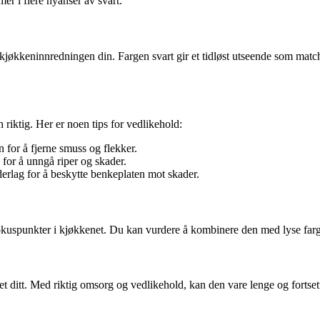
r i flere nyanser av svart.
r kjøkkeninnredningen din. Fargen svart gir et tidløst utseende som match
n riktig. Her er noen tips for vedlikehold:
for å fjerne smuss og flekker.
for å unngå riper og skader.
derlag for å beskytte benkeplaten mot skader.
fokuspunkter i kjøkkenet. Du kan vurdere å kombinere den med lyse farger
net ditt. Med riktig omsorg og vedlikehold, kan den vare lenge og fortse