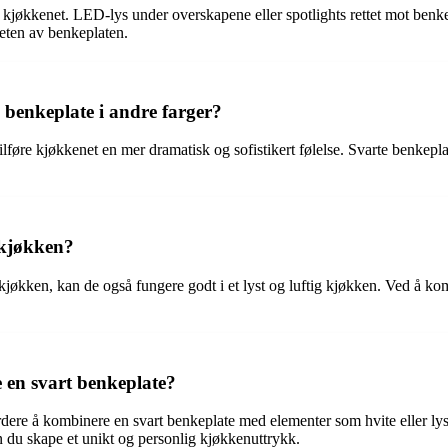
på kjøkkenet. LED-lys under overskapene eller spotlights rettet mot benk
heten av benkeplaten.
 benkeplate i andre farger?
tilføre kjøkkenet en mer dramatisk og sofistikert følelse. Svarte benkepl
g kjøkken?
økken, kan de også fungere godt i et lyst og luftig kjøkken. Ved å kom
 en svart benkeplate?
dere å kombinere en svart benkeplate med elementer som hvite eller lyse s
n du skape et unikt og personlig kjøkkenuttrykk.