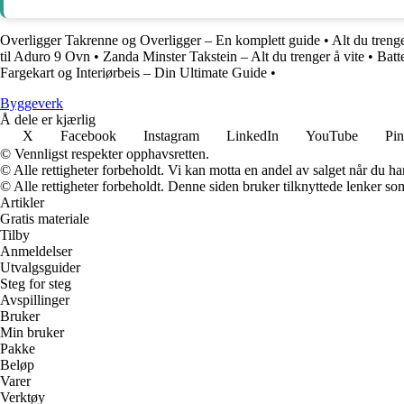
Overligger Takrenne og Overligger – En komplett guide
•
Alt du treng
til Aduro 9 Ovn
•
Zanda Minster Takstein – Alt du trenger å vite
•
Batt
Fargekart og Interiørbeis – Din Ultimate Guide
•
Byggeverk
Å dele er kjærlig
X
Facebook
Instagram
LinkedIn
YouTube
Pin
© Vennligst respekter opphavsretten.
© Alle rettigheter forbeholdt. Vi kan motta en andel av salget når du h
© Alle rettigheter forbeholdt. Denne siden bruker tilknyttede lenker som 
Artikler
Gratis materiale
Tilby
Anmeldelser
Utvalgsguider
Steg for steg
Avspillinger
Bruker
Min bruker
Pakke
Beløp
Varer
Verktøy