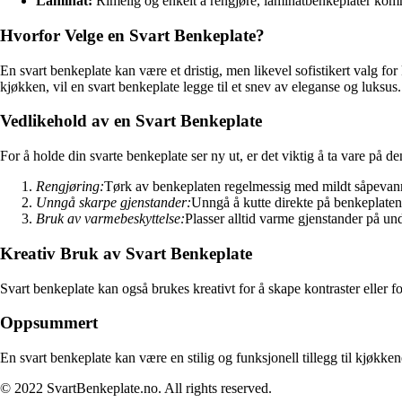
Laminat:
Rimelig og enkelt å rengjøre, laminatbenkeplater komme
Hvorfor Velge en Svart Benkeplate?
En svart benkeplate kan være et dristig, men likevel sofistikert valg fo
kjøkken, vil en svart benkeplate legge til et snev av eleganse og luksus.
Vedlikehold av en Svart Benkeplate
For å holde din svarte benkeplate ser ny ut, er det viktig å ta vare på de
Rengjøring:
Tørk av benkeplaten regelmessig med mildt såpevann 
Unngå skarpe gjenstander:
Unngå å kutte direkte på benkeplaten 
Bruk av varmebeskyttelse:
Plasser alltid varme gjenstander på un
Kreativ Bruk av Svart Benkeplate
Svart benkeplate kan også brukes kreativt for å skape kontraster eller 
Oppsummert
En svart benkeplate kan være en stilig og funksjonell tillegg til kjøkke
© 2022 SvartBenkeplate.no. All rights reserved.