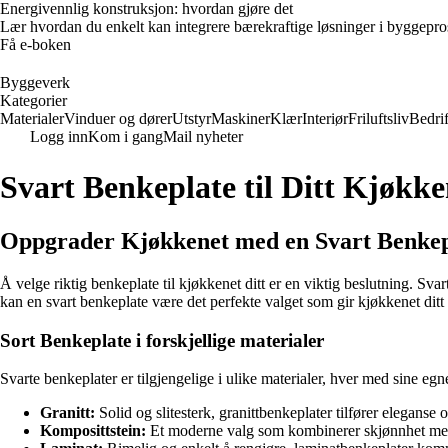
Energivennlig konstruksjon: hvordan gjøre det
Lær hvordan du enkelt kan integrere bærekraftige løsninger i byggeprosje
Få e-boken
Byggeverk
Kategorier
Materialer
Vinduer og dører
Utstyr
Maskiner
Klær
Interiør
Friluftsliv
Bedrif
Logg inn
Kom i gang
Mail nyheter
Svart Benkeplate til Ditt Kjøkk
Oppgrader Kjøkkenet med en Svart Benkep
Å velge riktig benkeplate til kjøkkenet ditt er en viktig beslutning. Sva
kan en svart benkeplate være det perfekte valget som gir kjøkkenet ditt e
Sort Benkeplate i forskjellige materialer
Svarte benkeplater er tilgjengelige i ulike materialer, hver med sine eg
Granitt:
Solid og slitesterk, granittbenkeplater tilfører eleganse 
Komposittstein:
Et moderne valg som kombinerer skjønnhet med