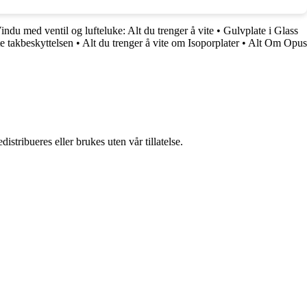
indu med ventil og lufteluke: Alt du trenger å vite
•
Gulvplate i Glass
e takbeskyttelsen
•
Alt du trenger å vite om Isoporplater
•
Alt Om Opus
stribueres eller brukes uten vår tillatelse.