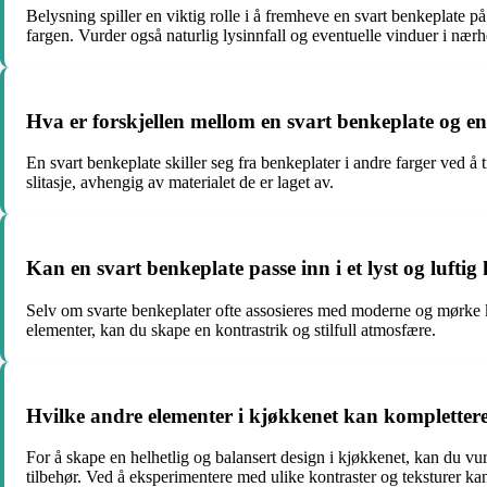
Belysning spiller en viktig rolle i å fremheve en svart benkeplate 
fargen. Vurder også naturlig lysinnfall og eventuelle vinduer i nær
Hva er forskjellen mellom en svart benkeplate og en
En svart benkeplate skiller seg fra benkeplater i andre farger ved å 
slitasje, avhengig av materialet de er laget av.
Kan en svart benkeplate passe inn i et lyst og lufti
Selv om svarte benkeplater ofte assosieres med moderne og mørke kj
elementer, kan du skape en kontrastrik og stilfull atmosfære.
Hvilke andre elementer i kjøkkenet kan komplettere
For å skape en helhetlig og balansert design i kjøkkenet, kan du vur
tilbehør. Ved å eksperimentere med ulike kontraster og teksturer ka