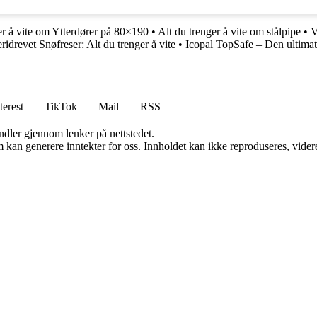
er å vite om Ytterdører på 80×190
•
Alt du trenger å vite om stålpipe
•
V
eridrevet Snøfreser: Alt du trenger å vite
•
Icopal TopSafe – Den ultimat
terest
TikTok
Mail
RSS
andler gjennom lenker på nettstedet.
kan generere inntekter for oss. Innholdet kan ikke reproduseres, videredi