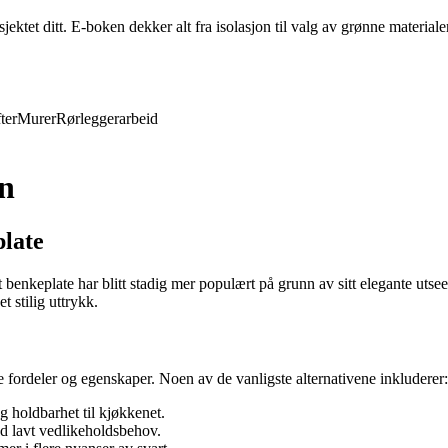
ktet ditt. E-boken dekker alt fra isolasjon til valg av grønne materiale
ter
Murer
Rørleggerarbeid
en
late
rt benkeplate har blitt stadig mer populært på grunn av sitt elegante utse
t stilig uttrykk.
ne fordeler og egenskaper. Noen av de vanligste alternativene inkluderer:
og holdbarhet til kjøkkenet.
 lavt vedlikeholdsbehov.