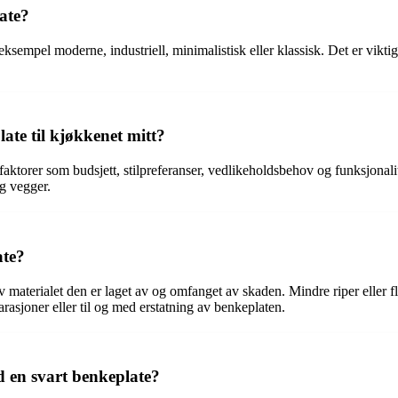
late?
 eksempel moderne, industriell, minimalistisk eller klassisk. Det er vikt
ate til kjøkkenet mitt?
 faktorer som budsjett, stilpreferanser, vedlikeholdsbehov og funksjonal
g vegger.
ate?
materialet den er laget av og omfanget av skaden. Mindre riper eller fle
asjoner eller til og med erstatning av benkeplaten.
 en svart benkeplate?