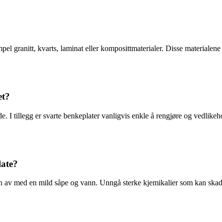
el granitt, kvarts, laminat eller komposittmaterialer. Disse materialene
et?
e. I tillegg er svarte benkeplater vanligvis enkle å rengjøre og vedli
late?
en av med en mild såpe og vann. Unngå sterke kjemikalier som kan skade