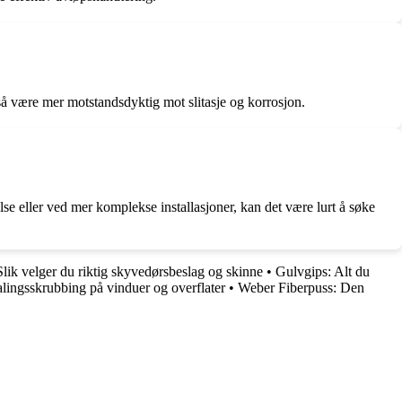
så være mer motstandsdyktig mot slitasje og korrosjon.
lse eller ved mer komplekse installasjoner, kan det være lurt å søke
Slik velger du riktig skyvedørsbeslag og skinne
•
Gulvgips: Alt du
alingsskrubbing på vinduer og overflater
•
Weber Fiberpuss: Den