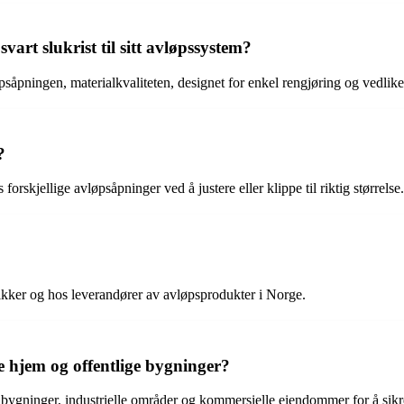
art slukrist til sitt avløpssystem?
såpningen, materialkvaliteten, designet for enkel rengjøring og vedlikeh
?
forskjellige avløpsåpninger ved å justere eller klippe til riktig størrelse.
ikker og hos leverandører av avløpsprodukter i Norge.
te hjem og offentlige bygninger?
ige bygninger, industrielle områder og kommersielle eiendommer for å sik