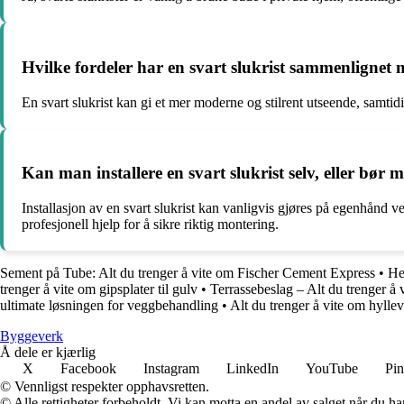
Hvilke fordeler har en svart slukrist sammenlignet
En svart slukrist kan gi et mer moderne og stilrent utseende, samt
Kan man installere en svart slukrist selv, eller bør 
Installasjon av en svart slukrist kan vanligvis gjøres på egenhånd v
profesjonell hjelp for å sikre riktig montering.
Sement på Tube: Alt du trenger å vite om Fischer Cement Express
•
He
trenger å vite om gipsplater til gulv
•
Terrassebeslag – Alt du trenger å v
ultimate løsningen for veggbehandling
•
Alt du trenger å vite om hyllev
Byggeverk
Å dele er kjærlig
X
Facebook
Instagram
LinkedIn
YouTube
Pin
© Vennligst respekter opphavsretten.
© Alle rettigheter forbeholdt. Vi kan motta en andel av salget når du h