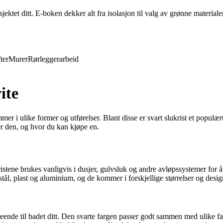
ktet ditt. E-boken dekker alt fra isolasjon til valg av grønne materiale
ter
Murer
Rørleggerarbeid
ite
mer i ulike former og utførelser. Blant disse er svart slukrist et populæ
er den, og hvor du kan kjøpe en.
se ristene brukes vanligvis i dusjer, gulvsluk og andre avløpssystemer for å
t stål, plast og aluminium, og de kommer i forskjellige størrelser og desig
tseende til badet ditt. Den svarte fargen passer godt sammen med ulike fa