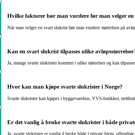
Hvilke faktorer bør man vurdere før man velger en sv
Når man velger en svart slukrist bør man vurdere størrelsen på avløp
Kan en svart slukrist tilpasses ulike avløpsstørrelser
Ja, mange svarte slukrister kommer i ulike størrelser og kan tilpasses 
Hvor kan man kjøpe svarte slukrister i Norge?
Svarte slukrister kan kjøpes i byggevarehus, VVS-butikker, nettbut
Er det vanlig å bruke svarte slukrister i både priva
Ja, svarte slukrister er vanlig å bruke både i private hjem, offentl