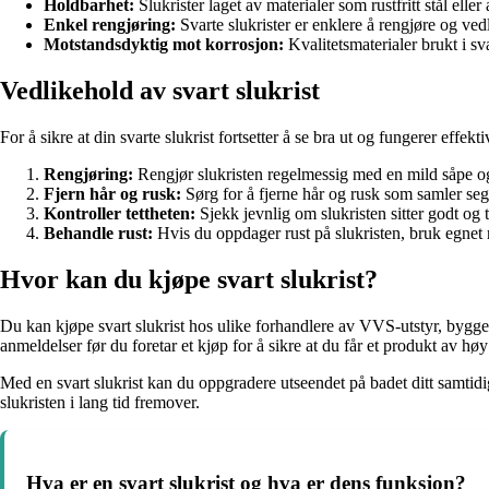
Holdbarhet:
Slukrister laget av materialer som rustfritt stål elle
Enkel rengjøring:
Svarte slukrister er enklere å rengjøre og ved
Motstandsdyktig mot korrosjon:
Kvalitetsmaterialer brukt i sv
Vedlikehold av svart slukrist
For å sikre at din svarte slukrist fortsetter å se bra ut og fungerer effek
Rengjøring:
Rengjør slukristen regelmessig med en mild såpe og
Fjern hår og rusk:
Sørg for å fjerne hår og rusk som samler seg
Kontroller tettheten:
Sjekk jevnlig om slukristen sitter godt og t
Behandle rust:
Hvis du oppdager rust på slukristen, bruk egnet ru
Hvor kan du kjøpe svart slukrist?
Du kan kjøpe svart slukrist hos ulike forhandlere av VVS-utstyr, byggevar
anmeldelser før du foretar et kjøp for å sikre at du får et produkt av høy 
Med en svart slukrist kan du oppgradere utseendet på badet ditt samtid
slukristen i lang tid fremover.
Hva er en svart slukrist og hva er dens funksjon?