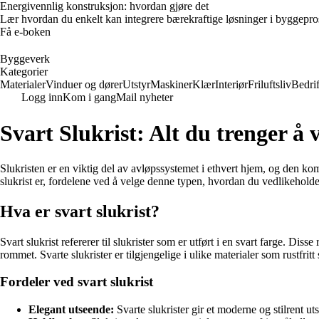
Energivennlig konstruksjon: hvordan gjøre det
Lær hvordan du enkelt kan integrere bærekraftige løsninger i byggeprosje
Få e-boken
Byggeverk
Kategorier
Materialer
Vinduer og dører
Utstyr
Maskiner
Klær
Interiør
Friluftsliv
Bedrif
Logg inn
Kom i gang
Mail nyheter
Svart Slukrist: Alt du trenger å v
Slukristen er en viktig del av avløpssystemet i ethvert hjem, og den kom
slukrist er, fordelene ved å velge denne typen, hvordan du vedlikehold
Hva er svart slukrist?
Svart slukrist refererer til slukrister som er utført i en svart farge. Dis
rommet. Svarte slukrister er tilgjengelige i ulike materialer som rustfrit
Fordeler ved svart slukrist
Elegant utseende:
Svarte slukrister gir et moderne og stilrent u