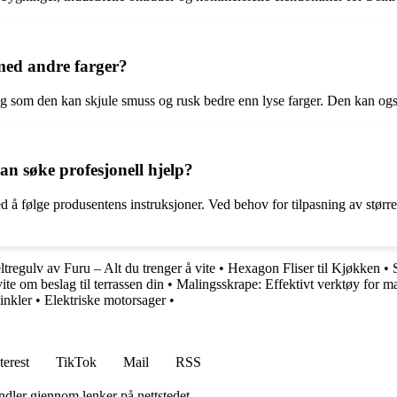
 med andre farger?
idig som den kan skjule smuss og rusk bedre enn lyse farger. Den kan og
man søke profesjonell hjelp?
ed å følge produsentens instruksjoner. Ved behov for tilpasning av større
ltregulv av Furu – Alt du trenger å vite
•
Hexagon Fliser til Kjøkken
•
ite om beslag til terrassen din
•
Malingsskrape: Effektivt verktøy for m
inkler
•
Elektriske motorsager
•
terest
TikTok
Mail
RSS
andler gjennom lenker på nettstedet.