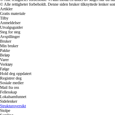
© Alle rettigheter forbeholdt. Denne siden bruker tilknyttede lenker som 
Artikler
Gratis materiale
Tilby
Anmeldelser
Utvalgsguider
Steg for steg
Avspillinger
Bruker
Min bruker
Pakke
Beløp
Varer
Verktøy
Følge
Hold deg oppdatert
Registrer deg
Sosiale medier
Mail fra oss
Fellesskap
Lokalsamfunnet
Sidelenker
Strukturoversikt
Stolpe