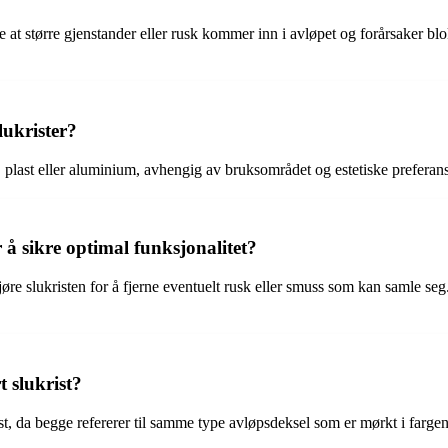
re at større gjenstander eller rusk kommer inn i avløpet og forårsaker b
lukrister?
ål, plast eller aluminium, avhengig av bruksområdet og estetiske preferans
å sikre optimal funksjonalitet?
re slukristen for å fjerne eventuelt rusk eller smuss som kan samle seg. 
t slukrist?
rist, da begge refererer til samme type avløpsdeksel som er mørkt i fargen