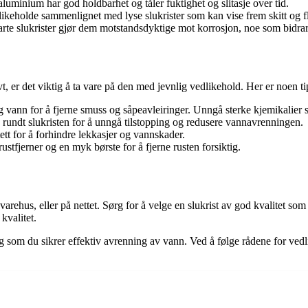
r aluminium har god holdbarhet og tåler fuktighet og slitasje over tid.
likeholde sammenlignet med lyse slukrister som kan vise frem skitt og f
arte slukrister gjør dem motstandsdyktige mot korrosjon, noe som bidrar 
tivt, er det viktig å ta vare på den med jevnlig vedlikehold. Her er noen t
 vann for å fjerne smuss og såpeavleiringer. Unngå sterke kjemikalier 
 rundt slukristen for å unngå tilstopping og redusere vannavrenningen.
ett for å forhindre lekkasjer og vannskader.
stfjerner og en myk børste for å fjerne rusten forsiktig.
ehus, eller på nettet. Sørg for å velge en slukrist av god kvalitet som p
kvalitet.
ig som du sikrer effektiv avrenning av vann. Ved å følge rådene for ved