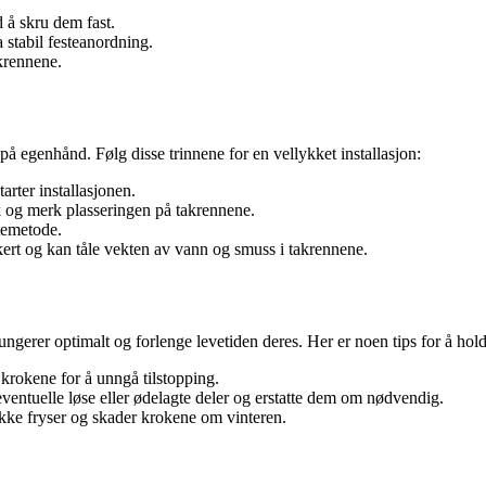
 å skru dem fast.
 stabil festeanordning.
krennene.
 på egenhånd. Følg disse trinnene for en vellykket installasjon:
tarter installasjonen.
 og merk plasseringen på takrennene.
stemetode.
ikkert og kan tåle vekten av vann og smuss i takrennene.
ungerer optimalt og forlenge levetiden deres. Her er noen tips for å hol
 krokene for å unngå tilstopping.
eventuelle løse eller ødelagte deler og erstatte dem om nødvendig.
 ikke fryser og skader krokene om vinteren.