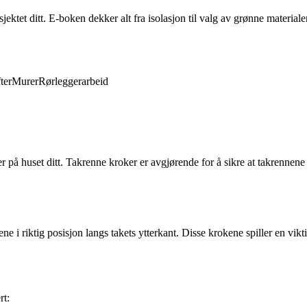
ktet ditt. E-boken dekker alt fra isolasjon til valg av grønne materiale
ter
Murer
Rørleggerarbeid
på huset ditt. Takrenne kroker er avgjørende for å sikre at takrennene f
 i riktig posisjon langs takets ytterkant. Disse krokene spiller en viktig
rt: