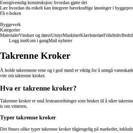
Energivennlig konstruksjon: hvordan gjøre det
Lær hvordan du enkelt kan integrere bærekraftige løsninger i byggeprosje
Få e-boken
Byggeverk
Kategorier
Materialer
Vinduer og dører
Utstyr
Maskiner
Klær
Interiør
Friluftsliv
Bedrif
Logg inn
Kom i gang
Mail nyheter
Takrenne Kroker
Å holde takrennene rene og i god stand er viktig for å unngå vannskader 
vite om takrenne kroker.
Hva er takrenne kroker?
Takrenne kroker er små festeanordninger som brukes til å sikre takrennene
is om vinteren.
Typer takrenne kroker
Det finnes ulike typer takrenne kroker tilgjengelig på markedet, inklude