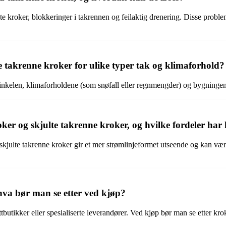
e kroker, blokkeringer i takrennen og feilaktig drenering. Disse problem
e takrenne kroker for ulike typer tak og klimaforhold?
nkelen, klimaforholdene (som snøfall eller regnmengder) og bygningens a
oker og skjulte takrenne kroker, og hvilke fordeler har
s skjulte takrenne kroker gir et mer strømlinjeformet utseende og kan væ
hva bør man se etter ved kjøp?
utikker eller spesialiserte leverandører. Ved kjøp bør man se etter kroke