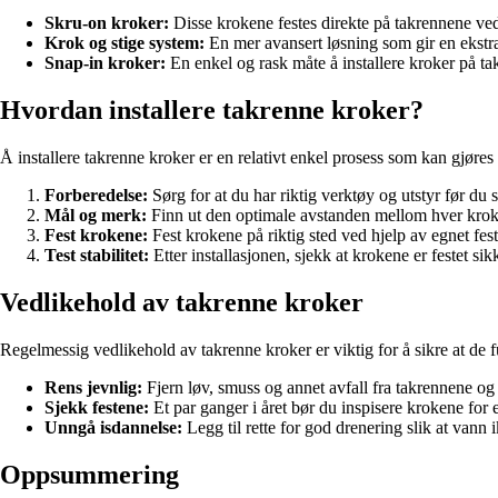
Skru-on kroker:
Disse krokene festes direkte på takrennene ved
Krok og stige system:
En mer avansert løsning som gir en ekstra
Snap-in kroker:
En enkel og rask måte å installere kroker på ta
Hvordan installere takrenne kroker?
Å installere takrenne kroker er en relativt enkel prosess som kan gjøres
Forberedelse:
Sørg for at du har riktig verktøy og utstyr før du s
Mål og merk:
Finn ut den optimale avstanden mellom hver krok
Fest krokene:
Fest krokene på riktig sted ved hjelp av egnet fe
Test stabilitet:
Etter installasjonen, sjekk at krokene er festet s
Vedlikehold av takrenne kroker
Regelmessig vedlikehold av takrenne kroker er viktig for å sikre at de f
Rens jevnlig:
Fjern løv, smuss og annet avfall fra takrennene og
Sjekk festene:
Et par ganger i året bør du inspisere krokene for 
Unngå isdannelse:
Legg til rette for god drenering slik at vann
Oppsummering