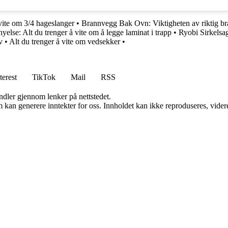
 vite om 3/4 hageslanger
•
Brannvegg Bak Ovn: Viktigheten av riktig b
yelse: Alt du trenger å vite om å legge laminat i trapp
•
Ryobi Sirkelsa
v
•
Alt du trenger å vite om vedsekker
•
terest
TikTok
Mail
RSS
andler gjennom lenker på nettstedet.
kan generere inntekter for oss. Innholdet kan ikke reproduseres, videredi