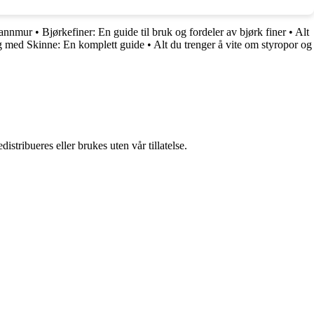
rannmur
•
Bjørkefiner: En guide til bruk og fordeler av bjørk finer
•
Alt
g med Skinne: En komplett guide
•
Alt du trenger å vite om styropor og
stribueres eller brukes uten vår tillatelse.