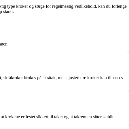
ktig type kroker og sørge for regelmessig vedlikehold, kan du forlenge
p stand.
ngen.
ket, skråkroker brukes på skråtak, mens justerbare kroker kan tilpasses
rokene er festet sikkert til taket og at takrennen sitter stabilt.