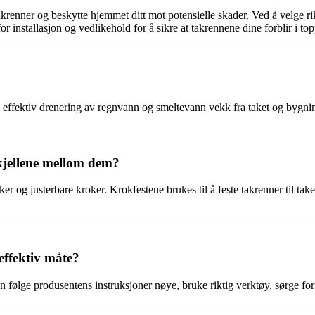
krenner og beskytte hjemmet ditt mot potensielle skader. Ved å velge ri
r installasjon og vedlikehold for å sikre at takrennene dine forblir i top
kre effektiv drenering av regnvann og smeltevann vekk fra taket og bygni
skjellene mellom dem?
ker og justerbare kroker. Krokfestene brukes til å feste takrenner til ta
effektiv måte?
ølge produsentens instruksjoner nøye, bruke riktig verktøy, sørge for at k