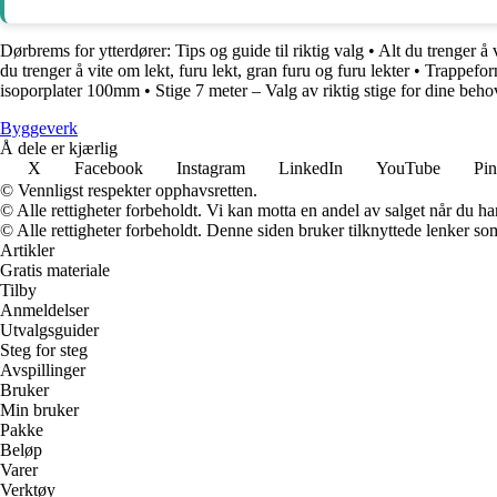
Dørbrems for ytterdører: Tips og guide til riktig valg
•
Alt du trenger å
du trenger å vite om lekt, furu lekt, gran furu og furu lekter
•
Trappeforn
isoporplater 100mm
•
Stige 7 meter – Valg av riktig stige for dine beho
Byggeverk
Å dele er kjærlig
X
Facebook
Instagram
LinkedIn
YouTube
Pin
© Vennligst respekter opphavsretten.
© Alle rettigheter forbeholdt. Vi kan motta en andel av salget når du h
© Alle rettigheter forbeholdt. Denne siden bruker tilknyttede lenker som 
Artikler
Gratis materiale
Tilby
Anmeldelser
Utvalgsguider
Steg for steg
Avspillinger
Bruker
Min bruker
Pakke
Beløp
Varer
Verktøy