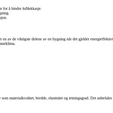
for å hindre luftlekkasje.
gning.
sjon.
t er en av de viktigste delene av en bygning når det gjelder energieffekt
inneklima.
r som materialkvalitet, bredde, elastisitet og tetningsgrad. Det anbefales 