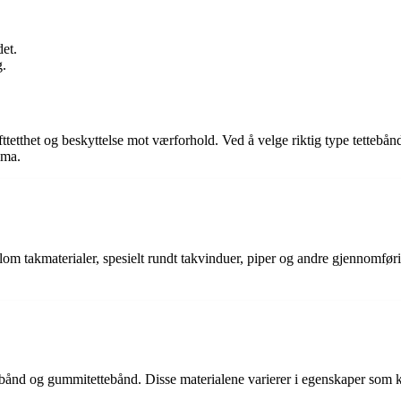
.
det.
g.
lufttetthet og beskyttelse mot værforhold. Ved å velge riktig type tettebån
ima.
m takmaterialer, spesielt rundt takvinduer, piper og andre gjennomføring
tebånd og gummitettebånd. Disse materialene varierer i egenskaper som k