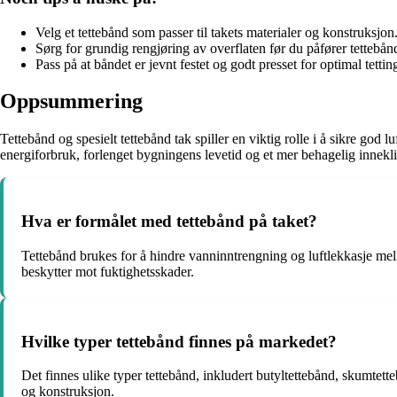
Velg et tettebånd som passer til takets materialer og konstruksjon
Sørg for grundig rengjøring av overflaten før du påfører tettebån
Pass på at båndet er jevnt festet og godt presset for optimal tettin
Oppsummering
Tettebånd og spesielt tettebånd tak spiller en viktig rolle i å sikre god 
energiforbruk, forlenget bygningens levetid og et mer behagelig innekl
Hva er formålet med tettebånd på taket?
Tettebånd brukes for å hindre vanninntrengning og luftlekkasje mello
beskytter mot fuktighetsskader.
Hvilke typer tettebånd finnes på markedet?
Det finnes ulike typer tettebånd, inkludert butyltettebånd, skumtet
og konstruksjon.