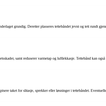
derlaget grundig. Deretter plasseres tettebåndet jevnt og tett rundt gjen
hetsskader, samt reduserer varmetap og luftlekkasje. Tettebånd kan også fo
ere taket for slitasje, sprekker eller løsninger i tettebåndet. Eventuelle s