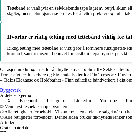
Tettebånd er vanligvis en selvklebende tape laget av butyl, skum e
skjøter, mens tetningsmasse brukes for å tette sprekker og hull i take
Hvorfor er riktig tetting med tettebånd viktig for t
Riktig tetting med tettebånd er viktig for å forhindre fuktighetsskade
komfort, samt reduserer behovet for kostbare reparasjoner på sikt.
Garasjeinnredning: Tips for å utnytte plassen optimalt
•
Sekkestativ for 
Terrasseføtter: Justerbare og Støttende Føtter for Din Terrasse
•
Fugemas
– Tidløs Eleganse og Holdbarhet
•
Finn pålitelige håndverkere i ditt o
Byggeverk
Å dele er kjærlig
X
Facebook
Instagram
LinkedIn
YouTube
Pin
© Vennligst respekter opphavsretten.
© Alle rettigheter forbeholdt. Vi kan motta en andel av salget når du h
© Alle rettigheter forbeholdt. Denne siden bruker tilknyttede lenker som 
Artikler
Gratis materiale