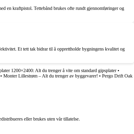
med en kraftpistol. Tettebånd brukes ofte rundt gjennomføringer og
tivitet. Et tett tak bidrar til å opprettholde bygningens kvalitet og
later 1200×2400: Alt du trenger å vite om standard gipsplater
•
•
Monter Lillestrøm – Alt du trenger av byggevarer!
•
Pergo Drift Oak
stribueres eller brukes uten vår tillatelse.