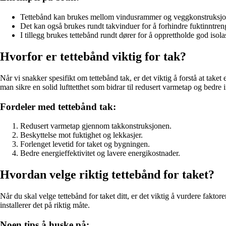
Tettebånd kan brukes mellom vindusrammer og veggkonstruksjon 
Det kan også brukes rundt takvinduer for å forhindre fuktinntren
I tillegg brukes tettebånd rundt dører for å opprettholde god isola
Hvorfor er tettebånd viktig for tak?
Når vi snakker spesifikt om tettebånd tak, er det viktig å forstå at take
man sikre en solid lufttetthet som bidrar til redusert varmetap og bedre 
Fordeler med tettebånd tak:
Redusert varmetap gjennom takkonstruksjonen.
Beskyttelse mot fuktighet og lekkasjer.
Forlenget levetid for taket og bygningen.
Bedre energieffektivitet og lavere energikostnader.
Hvordan velge riktig tettebånd for taket?
Når du skal velge tettebånd for taket ditt, er det viktig å vurdere faktore
installerer det på riktig måte.
Noen tips å huske på: