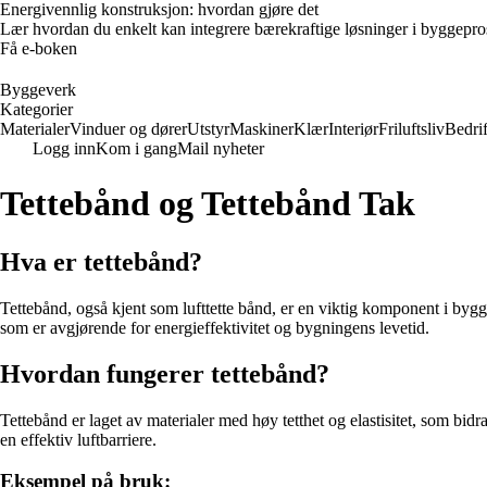
Energivennlig konstruksjon: hvordan gjøre det
Lær hvordan du enkelt kan integrere bærekraftige løsninger i byggeprosje
Få e-boken
Byggeverk
Kategorier
Materialer
Vinduer og dører
Utstyr
Maskiner
Klær
Interiør
Friluftsliv
Bedrif
Logg inn
Kom i gang
Mail nyheter
Tettebånd og Tettebånd Tak
Hva er tettebånd?
Tettebånd, også kjent som lufttette bånd, er en viktig komponent i bygg
som er avgjørende for energieffektivitet og bygningens levetid.
Hvordan fungerer tettebånd?
Tettebånd er laget av materialer med høy tetthet og elastisitet, som bidr
en effektiv luftbarriere.
Eksempel på bruk: