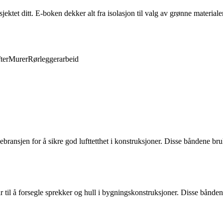
ktet ditt. E-boken dekker alt fra isolasjon til valg av grønne materiale
ter
Murer
Rørleggerarbeid
ebransjen for å sikre god lufttetthet i konstruksjoner. Disse båndene br
ar til å forsegle sprekker og hull i bygningskonstruksjoner. Disse bånden