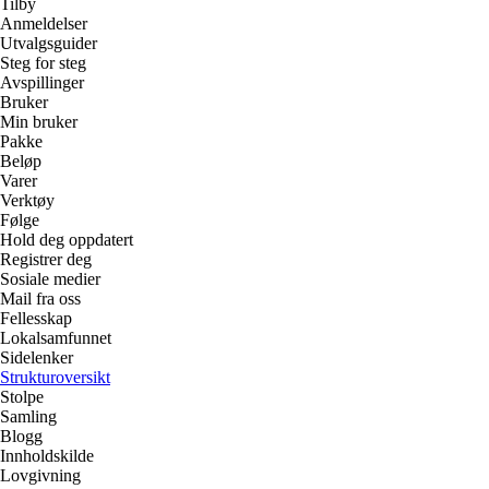
Tilby
Anmeldelser
Utvalgsguider
Steg for steg
Avspillinger
Bruker
Min bruker
Pakke
Beløp
Varer
Verktøy
Følge
Hold deg oppdatert
Registrer deg
Sosiale medier
Mail fra oss
Fellesskap
Lokalsamfunnet
Sidelenker
Strukturoversikt
Stolpe
Samling
Blogg
Innholdskilde
Lovgivning