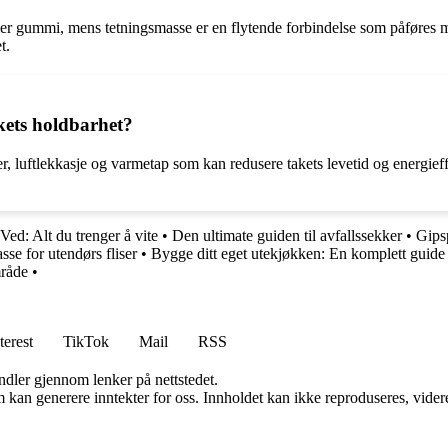
ller gummi, mens tetningsmasse er en flytende forbindelse som påføres 
t.
akets holdbarhet?
r, luftlekkasje og varmetap som kan redusere takets levetid og energieffek
Ved: Alt du trenger å vite
•
Den ultimate guiden til avfallssekker
•
Gipsp
se for utendørs fliser
•
Bygge ditt eget utekjøkken: En komplett guide
mråde
•
terest
TikTok
Mail
RSS
andler gjennom lenker på nettstedet.
kan generere inntekter for oss. Innholdet kan ikke reproduseres, videredi