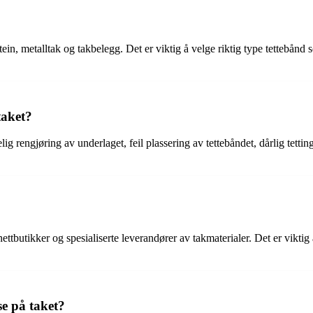
tein, metalltak og takbelegg. Det er viktig å velge riktig type tettebånd 
taket?
elig rengjøring av underlaget, feil plassering av tettebåndet, dårlig tet
ttbutikker og spesialiserte leverandører av takmaterialer. Det er viktig
se på taket?