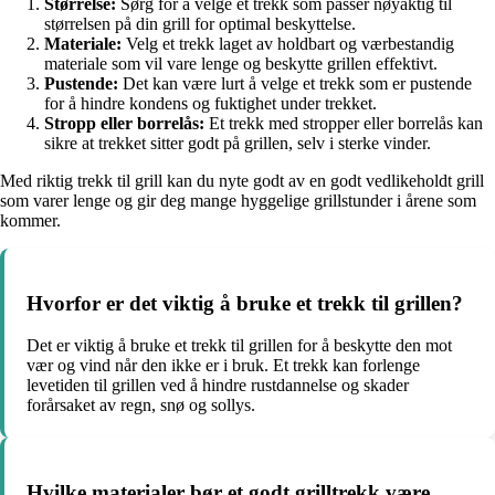
Størrelse:
Sørg for å velge et trekk som passer nøyaktig til
størrelsen på din grill for optimal beskyttelse.
Materiale:
Velg et trekk laget av holdbart og værbestandig
materiale som vil vare lenge og beskytte grillen effektivt.
Pustende:
Det kan være lurt å velge et trekk som er pustende
for å hindre kondens og fuktighet under trekket.
Stropp eller borrelås:
Et trekk med stropper eller borrelås kan
sikre at trekket sitter godt på grillen, selv i sterke vinder.
Med riktig trekk til grill kan du nyte godt av en godt vedlikeholdt grill
som varer lenge og gir deg mange hyggelige grillstunder i årene som
kommer.
Hvorfor er det viktig å bruke et trekk til grillen?
Det er viktig å bruke et trekk til grillen for å beskytte den mot
vær og vind når den ikke er i bruk. Et trekk kan forlenge
levetiden til grillen ved å hindre rustdannelse og skader
forårsaket av regn, snø og sollys.
Hvilke materialer bør et godt grilltrekk være