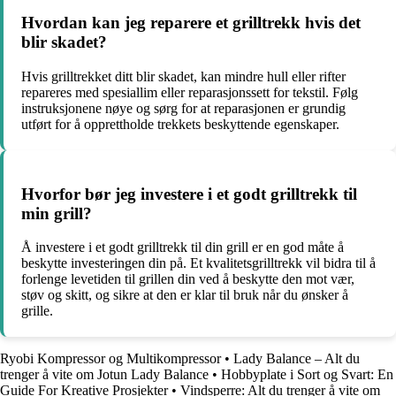
Hvordan kan jeg reparere et grilltrekk hvis det
blir skadet?
Hvis grilltrekket ditt blir skadet, kan mindre hull eller rifter
repareres med spesiallim eller reparasjonssett for tekstil. Følg
instruksjonene nøye og sørg for at reparasjonen er grundig
utført for å opprettholde trekkets beskyttende egenskaper.
Hvorfor bør jeg investere i et godt grilltrekk til
min grill?
Å investere i et godt grilltrekk til din grill er en god måte å
beskytte investeringen din på. Et kvalitetsgrilltrekk vil bidra til å
forlenge levetiden til grillen din ved å beskytte den mot vær,
støv og skitt, og sikre at den er klar til bruk når du ønsker å
grille.
Ryobi Kompressor og Multikompressor
•
Lady Balance – Alt du
trenger å vite om Jotun Lady Balance
•
Hobbyplate i Sort og Svart: En
Guide For Kreative Prosjekter
•
Vindsperre: Alt du trenger å vite om