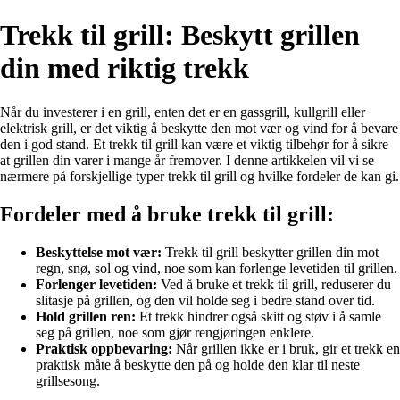
Trekk til grill: Beskytt grillen
din med riktig trekk
Når du investerer i en grill, enten det er en gassgrill, kullgrill eller
elektrisk grill, er det viktig å beskytte den mot vær og vind for å bevare
den i god stand. Et trekk til grill kan være et viktig tilbehør for å sikre
at grillen din varer i mange år fremover. I denne artikkelen vil vi se
nærmere på forskjellige typer trekk til grill og hvilke fordeler de kan gi.
Fordeler med å bruke trekk til grill:
Beskyttelse mot vær:
Trekk til grill beskytter grillen din mot
regn, snø, sol og vind, noe som kan forlenge levetiden til grillen.
Forlenger levetiden:
Ved å bruke et trekk til grill, reduserer du
slitasje på grillen, og den vil holde seg i bedre stand over tid.
Hold grillen ren:
Et trekk hindrer også skitt og støv i å samle
seg på grillen, noe som gjør rengjøringen enklere.
Praktisk oppbevaring:
Når grillen ikke er i bruk, gir et trekk en
praktisk måte å beskytte den på og holde den klar til neste
grillsesong.