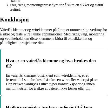
skader.
Følg riktig monteringsprosedyre for å sikre en sikker og stabil
festing.
Konklusjon
Vaierlås klemmer og wireklemmer på 2mm er uunnværlige verktøy for
å sikre og feste wire i ulike applikasjoner. Med riktig valg, montering
og vedlikehold kan disse klemmene bidra til økt sikkerhet og
pålitelighet i prosjektene dine.
Hva er en vaierlås klemme og hva brukes den
til?
En vaierlås klemme, også kjent som wireklemme, er et
festemiddel som brukes til å sikre en wire eller vaier på plass.
Den brukes vanligvis i ulike typer konstruksjoner og innen
maritimt utstyr for å sikre at vaieren ikke løsner eller glir.
Hvilke materialer brukes vanligvis til å lage