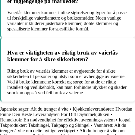
er tilgjengelige på markedet?
Vaierlås klemmer kommer i ulike størrelser og typer for å passe
til forskjellige vaierdiametre og bruksområder. Noen vanlige
varianter inkluderer justerbare klemmer, doble klemmer og
spesialiserte klemmer for spesifikke formål.
Hva er viktigheten av riktig bruk av vaierlås
klemmer for å sikre sikkerheten?
Riktig bruk av vaierlås klemmer er avgjørende for å sikre
sikkerheten til personer og utstyr som er avhengige av vaierne.
Ved å bruke klemmene korrekt og sørge for at de er riktig
installert og vedlikeholdt, kan man forhindre ulykker og skader
som kan oppstå ved feil bruk av vaierne.
Japanske sager: Alt du trenger å vite
•
Kjøkkenleverandører: Hvordan
Finne Den Beste Leverandøren For Ditt Drømmekjøkken
•
Rennekrok: En nødvendighet for effektivt avrenningssystem
•
Icopal
Takprodukter: Takshingel, Takpapp og Shingel
•
Vannbrett: Alt du
trenger å vite om dette nyttige verktøyet
•
Alt du trenger å vite om