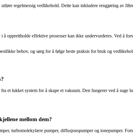
 utføre regelmessig vedlikehold. Dette kan inkludere rengjøring av filtr
 i å opprettholde effektive prosesser kan ikke undervurderes. Ved å for
spesifikke behov, og sørg for å følge beste praksis for bruk og vedlike
n?
ra et lukket system for å skape et vakuum. Den fungerer ved å suge luften
skjellene mellom dem?
mper, turbomolekylære pumper, diffusjonspumper og ionepumper. Forskje