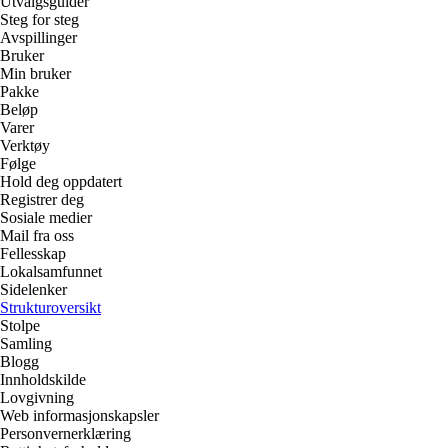
Utvalgsguider
Steg for steg
Avspillinger
Bruker
Min bruker
Pakke
Beløp
Varer
Verktøy
Følge
Hold deg oppdatert
Registrer deg
Sosiale medier
Mail fra oss
Fellesskap
Lokalsamfunnet
Sidelenker
Strukturoversikt
Stolpe
Samling
Blogg
Innholdskilde
Lovgivning
Web informasjonskapsler
Personvernerklæring