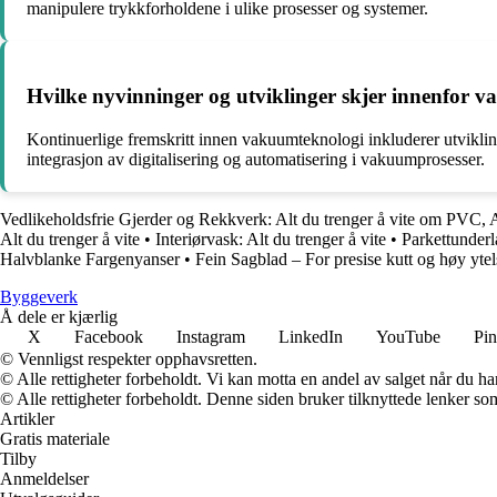
manipulere trykkforholdene i ulike prosesser og systemer.
Hvilke nyvinninger og utviklinger skjer innenfo
Kontinuerlige fremskritt innen vakuumteknologi inkluderer utviklin
integrasjon av digitalisering og automatisering i vakuumprosesser.
Vedlikeholdsfrie Gjerder og Rekkverk: Alt du trenger å vite om PVC,
Alt du trenger å vite
•
Interiørvask: Alt du trenger å vite
•
Parkettunderl
Halvblanke Fargenyanser
•
Fein Sagblad – For presise kutt og høy ytel
Byggeverk
Å dele er kjærlig
X
Facebook
Instagram
LinkedIn
YouTube
Pin
© Vennligst respekter opphavsretten.
© Alle rettigheter forbeholdt. Vi kan motta en andel av salget når du h
© Alle rettigheter forbeholdt. Denne siden bruker tilknyttede lenker som 
Artikler
Gratis materiale
Tilby
Anmeldelser