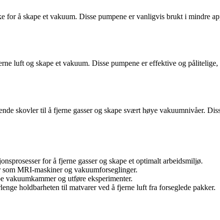
e for å skape et vakuum. Disse pumpene er vanligvis brukt i mindre ap
rne luft og skape et vakuum. Disse pumpene er effektive og pålitelige, o
 skovler til å fjerne gasser og skape svært høye vakuumnivåer. Disse 
sprosesser for å fjerne gasser og skape et optimalt arbeidsmiljø.
yr som MRI-maskiner og vakuumforseglinger.
ape vakuumkammer og utføre eksperimenter.
ge holdbarheten til matvarer ved å fjerne luft fra forseglede pakker.