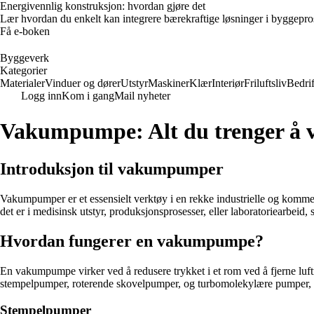
Energivennlig konstruksjon: hvordan gjøre det
Lær hvordan du enkelt kan integrere bærekraftige løsninger i byggeprosje
Få e-boken
Byggeverk
Kategorier
Materialer
Vinduer og dører
Utstyr
Maskiner
Klær
Interiør
Friluftsliv
Bedrif
Logg inn
Kom i gang
Mail nyheter
Vakumpumpe: Alt du trenger å
Introduksjon til vakumpumper
Vakumpumper er et essensielt verktøy i en rekke industrielle og kommersi
det er i medisinsk utstyr, produksjonsprosesser, eller laboratoriearbeid
Hvordan fungerer en vakumpumpe?
En vakumpumpe virker ved å redusere trykket i et rom ved å fjerne luft
stempelpumper, roterende skovelpumper, og turbomolekylære pumper, h
Stempelpumper