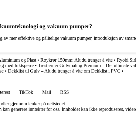
r vakuumteknologi og vakuum pumper?
g av mer effektive og pålitelige vakuum pumper, introduksjon av smarte 
 Aluminium og Plast
•
Røykrør 150mm: Alt du trenger å vite
•
Ryobi Sir
ag med fuktsperre
•
Trestjerner Gulvmaling Premium – Det ultimate valg
se
•
Dekklist til Gulv – Alt du trenger å vite om Dekklist i PVC
•
terest
TikTok
Mail
RSS
andler gjennom lenker på nettstedet.
kan generere inntekter for oss. Innholdet kan ikke reproduseres, videredi