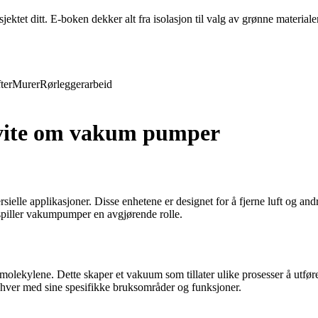
ktet ditt. E-boken dekker alt fra isolasjon til valg av grønne materiale
ter
Murer
Rørleggerarbeid
 vite om vakum pumper
elle applikasjoner. Disse enhetene er designet for å fjerne luft og andr
, spiller vakumpumper en avgjørende rolle.
molekylene. Dette skaper et vakuum som tillater ulike prosesser å utfør
ver med sine spesifikke bruksområder og funksjoner.