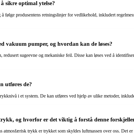
sikre optimal ytelse?
 følge produsentens retningslinjer for vedlikehold, inkludert regelmessi
med vakuum pumper, og hvordan kan de løses?
 redusert sugeevne og mekaniske feil. Disse kan løses ved å identifiser
 utføres de?
 trykknivå i et system. De kan utføres ved hjelp av ulike metoder, ink
kk, og hvorfor er det viktig å forstå denne forskjelle
s atmosfærisk trykk er trykket som skyldes luftmassen over oss. Det er v