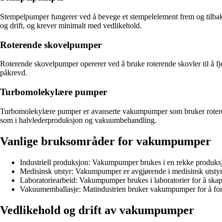
Stempelpumper fungerer ved å bevege et stempelelement frem og tilbak
og drift, og krever minimalt med vedlikehold.
Roterende skovelpumper
Roterende skovelpumper opererer ved å bruke roterende skovler til å fje
påkrevd.
Turbomolekylære pumper
Turbomolekylære pumper er avanserte vakumpumper som bruker roterende
som i halvlederproduksjon og vakuumbehandling.
Vanlige bruksområder for vakumpumper
Industriell produksjon: Vakumpumper brukes i en rekke produksjon
Medisinsk utstyr: Vakumpumper er avgjørende i medisinsk utst
Laboratoriearbeid: Vakumpumper brukes i laboratorier for å sk
Vakuumemballasje: Matindustrien bruker vakumpumper for å forlen
Vedlikehold og drift av vakumpumper