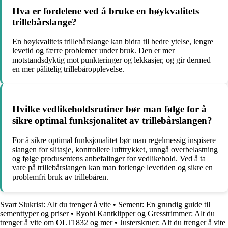
Hva er fordelene ved å bruke en høykvalitets
trillebårslange?
En høykvalitets trillebårslange kan bidra til bedre ytelse, lengre
levetid og færre problemer under bruk. Den er mer
motstandsdyktig mot punkteringer og lekkasjer, og gir dermed
en mer pålitelig trillebåropplevelse.
Hvilke vedlikeholdsrutiner bør man følge for å
sikre optimal funksjonalitet av trillebårslangen?
For å sikre optimal funksjonalitet bør man regelmessig inspisere
slangen for slitasje, kontrollere lufttrykket, unngå overbelastning
og følge produsentens anbefalinger for vedlikehold. Ved å ta
vare på trillebårslangen kan man forlenge levetiden og sikre en
problemfri bruk av trillebåren.
Svart Slukrist: Alt du trenger å vite
•
Sement: En grundig guide til
sementtyper og priser
•
Ryobi Kantklipper og Gresstrimmer: Alt du
trenger å vite om OLT1832 og mer
•
Justerskruer: Alt du trenger å vite