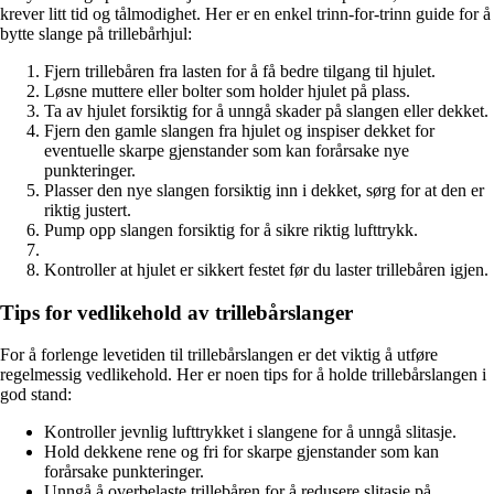
krever litt tid og tålmodighet. Her er en enkel trinn-for-trinn guide for å
bytte slange på trillebårhjul:
Fjern trillebåren fra lasten for å få bedre tilgang til hjulet.
Løsne muttere eller bolter som holder hjulet på plass.
Ta av hjulet forsiktig for å unngå skader på slangen eller dekket.
Fjern den gamle slangen fra hjulet og inspiser dekket for
eventuelle skarpe gjenstander som kan forårsake nye
punkteringer.
Plasser den nye slangen forsiktig inn i dekket, sørg for at den er
riktig justert.
Pump opp slangen forsiktig for å sikre riktig lufttrykk.
Kontroller at hjulet er sikkert festet før du laster trillebåren igjen.
Tips for vedlikehold av trillebårslanger
For å forlenge levetiden til trillebårslangen er det viktig å utføre
regelmessig vedlikehold. Her er noen tips for å holde trillebårslangen i
god stand:
Kontroller jevnlig lufttrykket i slangene for å unngå slitasje.
Hold dekkene rene og fri for skarpe gjenstander som kan
forårsake punkteringer.
Unngå å overbelaste trillebåren for å redusere slitasje på