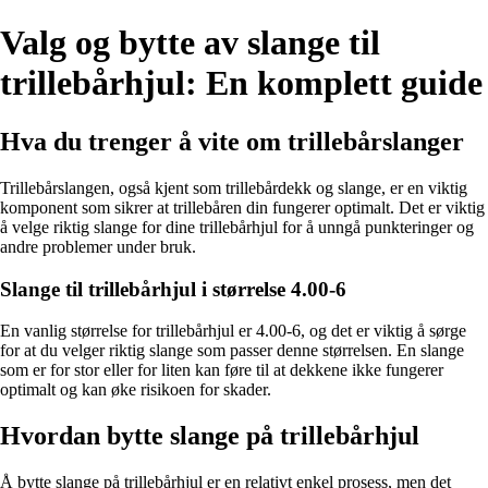
Valg og bytte av slange til
trillebårhjul: En komplett guide
Hva du trenger å vite om trillebårslanger
Trillebårslangen, også kjent som trillebårdekk og slange, er en viktig
komponent som sikrer at trillebåren din fungerer optimalt. Det er viktig
å velge riktig slange for dine trillebårhjul for å unngå punkteringer og
andre problemer under bruk.
Slange til trillebårhjul i størrelse 4.00-6
En vanlig størrelse for trillebårhjul er 4.00-6, og det er viktig å sørge
for at du velger riktig slange som passer denne størrelsen. En slange
som er for stor eller for liten kan føre til at dekkene ikke fungerer
optimalt og kan øke risikoen for skader.
Hvordan bytte slange på trillebårhjul
Å bytte slange på trillebårhjul er en relativt enkel prosess, men det