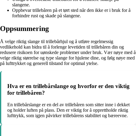
slangene.
Oppbevar trillebåren på et tørt sted når den ikke er i bruk for å
forhindre rust og skade på slangene.
Oppsummering
Å velge riktig slange til trillebårhjul og å utføre regelmessig
vedlikehold kan bidra til å forlenge levetiden til trillebåren din og
redusere risikoen for uønskede problemer under bruk. Vær nøye med å
velge riktig størrelse og type slange for hjulene dine, og følg nøye med
på lufttrykket og generell tilstand for optimal ytelse.
Hva er en trillebårslange og hvorfor er den viktig
for trillebåren?
En trillebårslange er en del av trillebåren som sitter inne i dekket
og holder luften på plass. Den er viktig for å opprettholde riktig
lufttrykk, som igjen påvirker trillebårens stabilitet og bæreevne.