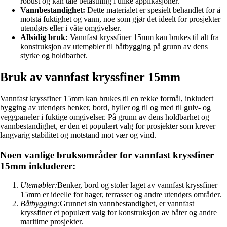
robust og kan tåle belastning i ulike applikasjoner.
Vannbestandighet:
Dette materialet er spesielt behandlet for å
motstå fuktighet og vann, noe som gjør det ideelt for prosjekter
utendørs eller i våte omgivelser.
Allsidig bruk:
Vannfast kryssfiner 15mm kan brukes til alt fra
konstruksjon av utemøbler til båtbygging på grunn av dens
styrke og holdbarhet.
Bruk av vannfast kryssfiner 15mm
Vannfast kryssfiner 15mm kan brukes til en rekke formål, inkludert
bygging av utendørs benker, bord, hyller og til og med til gulv- og
veggpaneler i fuktige omgivelser. På grunn av dens holdbarhet og
vannbestandighet, er den et populært valg for prosjekter som krever
langvarig stabilitet og motstand mot vær og vind.
Noen vanlige bruksområder for vannfast kryssfiner
15mm inkluderer:
Utemøbler:
Benker, bord og stoler laget av vannfast kryssfiner
15mm er ideelle for hager, terrasser og andre utendørs områder.
Båtbygging:
Grunnet sin vannbestandighet, er vannfast
kryssfiner et populært valg for konstruksjon av båter og andre
maritime prosjekter.