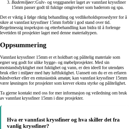
Bademiljøer:
Gulv- og veggpaneler laget av vannfast kryssfiner
15mm passer godt til fuktige omgivelser som baderom og spa.
Det er viktig å følge riktig behandling og vedlikeholdsprosedyrer for å
sikre at vannfast kryssfiner 15mm forblir i god stand over tid.
Regelmessig inspeksjon og etterbehandling kan bidra til å forlenge
levetiden til prosjekter laget med denne materialtypen.
Oppsummering
Vannfast kryssfiner 15mm er et holdbart og pålitelig materiale som
egner seg godt for ulike bygge- og møbelprosjekter. Med sin
motstandsdyktighet mot fuktighet og vann, er den ideell for utendørs
bruk eller i miljøer med høy luftfuktighet. Uansett om du er en erfaren
håndverker eller en entusiastisk amatør, kan vannfast kryssfiner 15mm
være løsningen for prosjekter som krever ekstra styrke og pålitelighet.
Ta gjerne kontakt med oss for mer informasjon og veiledning om bruk
av vannfast kryssfiner 15mm i dine prosjekter.
Hva er vannfast kryssfiner og hva skiller det fra
vanlig kryssfiner?