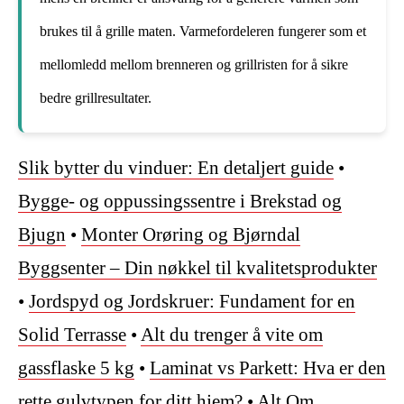
brukes til å grille maten. Varmefordeleren fungerer som et
mellomledd mellom brenneren og grillristen for å sikre
bedre grillresultater.
Slik bytter du vinduer: En detaljert guide
•
Bygge- og oppussingssentre i Brekstad og
Bjugn
•
Monter Orøring og Bjørndal
Byggsenter – Din nøkkel til kvalitetsprodukter
•
Jordspyd og Jordskruer: Fundament for en
Solid Terrasse
•
Alt du trenger å vite om
gassflaske 5 kg
•
Laminat vs Parkett: Hva er den
rette gulvtypen for ditt hjem?
•
Alt Om