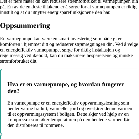
Det er flere måter du kan redusere strømforbruket til varmepumpen din
på. En av de enkleste tiltakene er å sørge for at varmepumpen er riktig
innstilt og at du utnytter energisparefunksjonene den har.
Oppsummering
En varmepumpe kan være en smart investering som både øker
komforten i hjemmet ditt og reduserer strømregningen din. Ved å velge
en energieffektiv varmepumpe, sørge for riktig installasjon og
regelmessig vedlikehold, kan du maksimere besparelsene og minske
strømforbruket ditt.
Hva er en varmepumpe, og hvordan fungerer
den?
En varmepumpe er en energieffektiv oppvarmingsløsning som
henter varme fra luft, vann eller jord og overfører denne varmen
til et oppvarmingssystem i boligen. Dette skjer ved hjelp av en
kompressor som øker temperaturen på den hentede varmen før
den distribueres til rommene.