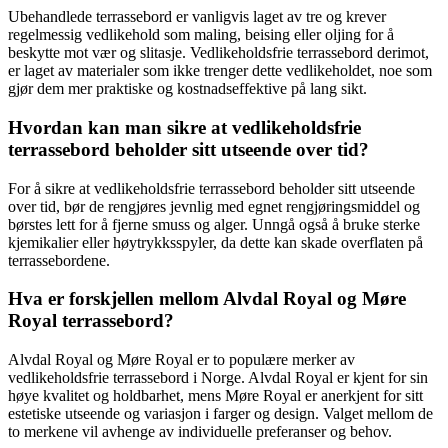
Ubehandlede terrassebord er vanligvis laget av tre og krever
regelmessig vedlikehold som maling, beising eller oljing for å
beskytte mot vær og slitasje. Vedlikeholdsfrie terrassebord derimot,
er laget av materialer som ikke trenger dette vedlikeholdet, noe som
gjør dem mer praktiske og kostnadseffektive på lang sikt.
Hvordan kan man sikre at vedlikeholdsfrie
terrassebord beholder sitt utseende over tid?
For å sikre at vedlikeholdsfrie terrassebord beholder sitt utseende
over tid, bør de rengjøres jevnlig med egnet rengjøringsmiddel og
børstes lett for å fjerne smuss og alger. Unngå også å bruke sterke
kjemikalier eller høytrykksspyler, da dette kan skade overflaten på
terrassebordene.
Hva er forskjellen mellom Alvdal Royal og Møre
Royal terrassebord?
Alvdal Royal og Møre Royal er to populære merker av
vedlikeholdsfrie terrassebord i Norge. Alvdal Royal er kjent for sin
høye kvalitet og holdbarhet, mens Møre Royal er anerkjent for sitt
estetiske utseende og variasjon i farger og design. Valget mellom de
to merkene vil avhenge av individuelle preferanser og behov.