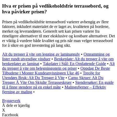
Hva er prisen på vedlikeholdsfrie terrassebord, og
hva påvirker prisen?
Prisen på vedlikeholdsfrie terrassebord varierer avhengig av flere
faktorer, inkludert materialet de er laget av, kvaliteten på bordene,
merket og leverandøren. Generelt sett kan prisen variere fra
rimeligere alternativer til mer eksklusive og kostbare alternativer. Det
er viktig å vurdere både kvalitet og pris når man velger terrassebord
for å sikre en god investering på lang sikt.
Alt du trenger å vite om legging av laminatgulv
•
Omramming og
lister rundt utvendige vinduer
•
Benkeplate: Alt du trenger å vite om
benkeplater av laminat
•
Takplater i Stål: En Omfattende Guide
•
Alt
du trenger å vite om belegningsstein og priser
•
Oppdag De Beste
Tilbudene i Monter Kundeanvisningen Uke 46
•
Treolje for
Utendørs Bruk: Alt Du Trenger å Vite
•
Camo Skruer: Alt Du
Trenger Å Vite Om Skjulte Terrasseskruer
•
Stendersøker: En guide
til å finne stendere på en enkel måte
•
Malingsfjerner – Effektiv
fjerning av maling
•
Byggeverk
Å dele er kjærlig
X
Facebook