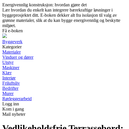
Energivennlig konstruksjon: hvordan gjøre det
Lær hvordan du enkelt kan integrere bærekraftige løsninger i
byggeprosjektet ditt. E-boken dekker alt fra isolasjon til valg av
grønne materialer, slik at du kan bygge energivennlig og beskytte
miljøet.
Få e-boken
Byggeverk
Kategorier
Materialer
Vinduer og dører
Utstyr
Maskiner
Klær
Interiør
Friluftsliv
Bedrifter
Murer
Rørleggerarbeid
Logg inn
Kom i gang
Mail nyheter
Vedlikeholdsfrie Terrassebord: