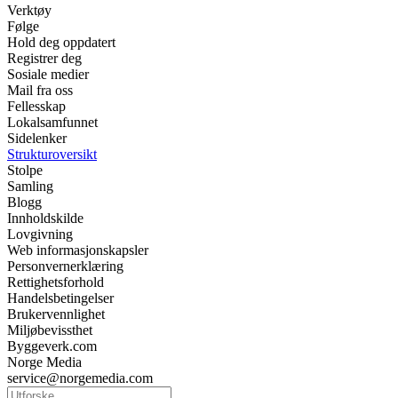
Verktøy
Følge
Hold deg oppdatert
Registrer deg
Sosiale medier
Mail fra oss
Fellesskap
Lokalsamfunnet
Sidelenker
Strukturoversikt
Stolpe
Samling
Blogg
Innholdskilde
Lovgivning
Web informasjonskapsler
Personvernerklæring
Rettighetsforhold
Handelsbetingelser
Brukervennlighet
Miljøbevissthet
Byggeverk.com
Norge Media
service@norgemedia.com