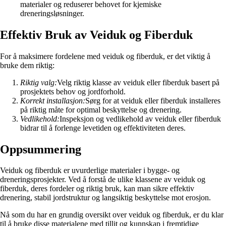
materialer og reduserer behovet for kjemiske
dreneringsløsninger.
Effektiv Bruk av Veiduk og Fiberduk
For å maksimere fordelene med veiduk og fiberduk, er det viktig å
bruke dem riktig:
Riktig valg:
Velg riktig klasse av veiduk eller fiberduk basert på
prosjektets behov og jordforhold.
Korrekt installasjon:
Sørg for at veiduk eller fiberduk installeres
på riktig måte for optimal beskyttelse og drenering.
Vedlikehold:
Inspeksjon og vedlikehold av veiduk eller fiberduk
bidrar til å forlenge levetiden og effektiviteten deres.
Oppsummering
Veiduk og fiberduk er uvurderlige materialer i bygge- og
dreneringsprosjekter. Ved å forstå de ulike klassene av veiduk og
fiberduk, deres fordeler og riktig bruk, kan man sikre effektiv
drenering, stabil jordstruktur og langsiktig beskyttelse mot erosjon.
Nå som du har en grundig oversikt over veiduk og fiberduk, er du klar
til å bruke disse materialene med tillit og kunnskap i fremtidige