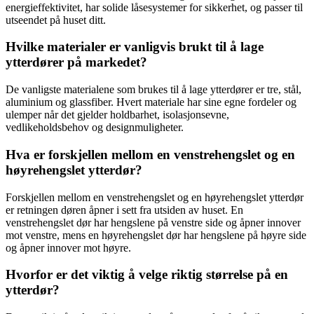
energieffektivitet, har solide låsesystemer for sikkerhet, og passer til
utseendet på huset ditt.
Hvilke materialer er vanligvis brukt til å lage
ytterdører på markedet?
De vanligste materialene som brukes til å lage ytterdører er tre, stål,
aluminium og glassfiber. Hvert materiale har sine egne fordeler og
ulemper når det gjelder holdbarhet, isolasjonsevne,
vedlikeholdsbehov og designmuligheter.
Hva er forskjellen mellom en venstrehengslet og en
høyrehengslet ytterdør?
Forskjellen mellom en venstrehengslet og en høyrehengslet ytterdør
er retningen døren åpner i sett fra utsiden av huset. En
venstrehengslet dør har hengslene på venstre side og åpner innover
mot venstre, mens en høyrehengslet dør har hengslene på høyre side
og åpner innover mot høyre.
Hvorfor er det viktig å velge riktig størrelse på en
ytterdør?