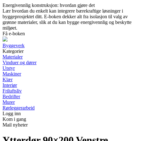
Energivennlig konstruksjon: hvordan gjøre det
Lær hvordan du enkelt kan integrere bærekraftige løsninger i
byggeprosjektet ditt. E-boken dekker alt fra isolasjon til valg av
grønne materialer, slik at du kan bygge energivennlig og beskytte
miljøet.
Få e-boken
Byggeverk
Kategorier
Materialer
Vinduer og dører
Utstyr
Maskiner
Klær
Interiør
Friluftsliv
Bedrifter
Murer
Rørleggerarbeid
Logg inn
Kom i gang
Mail nyheter
Ytterdør 90×200 Venstre