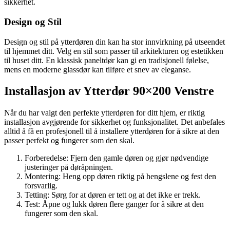
sikkerhet.
Design og Stil
Design og stil på ytterdøren din kan ha stor innvirkning på utseendet
til hjemmet ditt. Velg en stil som passer til arkitekturen og estetikken
til huset ditt. En klassisk paneltdør kan gi en tradisjonell følelse,
mens en moderne glassdør kan tilføre et snev av eleganse.
Installasjon av Ytterdør 90×200 Venstre
Når du har valgt den perfekte ytterdøren for ditt hjem, er riktig
installasjon avgjørende for sikkerhet og funksjonalitet. Det anbefales
alltid å få en profesjonell til å installere ytterdøren for å sikre at den
passer perfekt og fungerer som den skal.
Forberedelse: Fjern den gamle døren og gjør nødvendige
justeringer på døråpningen.
Montering: Heng opp døren riktig på hengslene og fest den
forsvarlig.
Tetting: Sørg for at døren er tett og at det ikke er trekk.
Test: Åpne og lukk døren flere ganger for å sikre at den
fungerer som den skal.