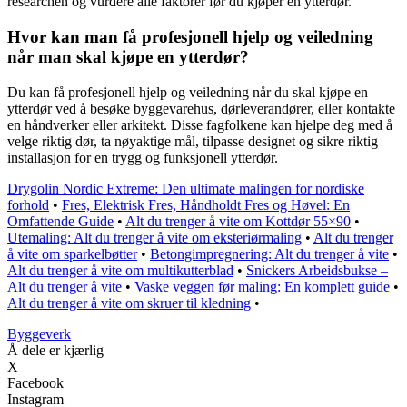
researchen og vurdere alle faktorer før du kjøper en ytterdør.
Hvor kan man få profesjonell hjelp og veiledning
når man skal kjøpe en ytterdør?
Du kan få profesjonell hjelp og veiledning når du skal kjøpe en
ytterdør ved å besøke byggevarehus, dørleverandører, eller kontakte
en håndverker eller arkitekt. Disse fagfolkene kan hjelpe deg med å
velge riktig dør, ta nøyaktige mål, tilpasse designet og sikre riktig
installasjon for en trygg og funksjonell ytterdør.
Drygolin Nordic Extreme: Den ultimate malingen for nordiske
forhold
•
Fres, Elektrisk Fres, Håndholdt Fres og Høvel: En
Omfattende Guide
•
Alt du trenger å vite om Kottdør 55×90
•
Utemaling: Alt du trenger å vite om eksteriørmaling
•
Alt du trenger
å vite om sparkelbøtter
•
Betongimpregnering: Alt du trenger å vite
•
Alt du trenger å vite om multikutterblad
•
Snickers Arbeidsbukse –
Alt du trenger å vite
•
Vaske veggen før maling: En komplett guide
•
Alt du trenger å vite om skruer til kledning
•
Byggeverk
Å dele er kjærlig
X
Facebook
Instagram