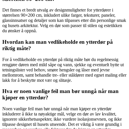
Det finnes et bredt utvalg av designmuligheter for ytterdører i
størrelsen 90×200 cm, inkludert ulike farger, teksturer, paneler,
glassinnsatser og detaljer som kan tilpasses etter din personlige smak
og husets arkitektur. Velg en dør som passer til stilen og estetikken
du ønsker å oppnå.
Hvordan kan man vedlikeholde en ytterdør på
riktig måte?
For å vedlikeholde en ytterdør på riktig måte bør du regelmessig
rengjøre døren med mild såpe og vann, sjekke og eventuelt bytte ut
tetningslister ved behov, smøre hengsler og låser med jevne
mellomrom, samt behandle tre- eller ståldører med egnet maling eller
lakk for å beskytte mot vær og slitasje.
Hva er noen vanlige feil man bør unngå når man
kjøper en ytterdør?
Noen vanlige feil man bør unngå når man kjøper en ytterdør
inkluderer å ikke ta nøyaktige mål, velge en dør av lav kvalitet,
ignorere sikkerhetsaspekter, ikke vurdere isolasjonsevnen, og ikke
tilpasse designet til husets utseende. Det er viktig å være grundig i