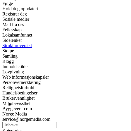
Følge
Hold deg oppdatert
Registrer deg
Sosiale medier
Mail fra oss
Fellesskap
Lokalsamfunnet
Sidelenker
Strukturoversikt
Stolpe
Samling
Blogg
Innholdskilde
Lovgivning
Web informasjonskapsler
Personvernerklæring
Rettighetsforhold
Handelsbetingelser
Brukervennlighet
Miljøbevissthet
Byggeverk.com
Norge Media
service@norgemedia.com
Kategorier