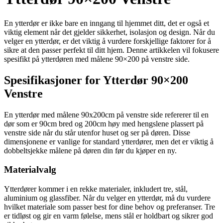
En ytterdør er ikke bare en inngang til hjemmet ditt, det er også et
viktig element når det gjelder sikkerhet, isolasjon og design. Når du
velger en ytterdør, er det viktig å vurdere forskjellige faktorer for å
sikre at den passer perfekt til ditt hjem. Denne artikkelen vil fokusere
spesifikt på ytterdøren med målene 90×200 på venstre side.
Spesifikasjoner for Ytterdør 90×200
Venstre
En ytterdør med målene 90x200cm på venstre side refererer til en
dør som er 90cm bred og 200cm høy med hengslene plassert på
venstre side når du står utenfor huset og ser på døren. Disse
dimensjonene er vanlige for standard ytterdører, men det er viktig å
dobbeltsjekke målene på døren din før du kjøper en ny.
Materialvalg
Ytterdører kommer i en rekke materialer, inkludert tre, stål,
aluminium og glassfiber. Når du velger en ytterdør, må du vurdere
hvilket materiale som passer best for dine behov og preferanser. Tre
er tidløst og gir en varm følelse, mens stål er holdbart og sikrer god