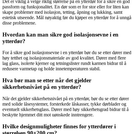
Det er viktig å velge riktig størrelse på en ytterdør for å sikre en god
passform og funksjonalitet. En dør som er for stor eller for liten kan
skape problemer med isolasjon, tetting, åpning og lukking, samt
estetisk utseende. Mål nøyaktig før du kjøper en ytterdør for å unngå
disse problemene.
Hvordan kan man sikre god isolasjonsevne i en
ytterdør?
For å sikre god isolasjonsevne i en ytterdør bør du se etter dører med
høy tetthet og isolasjonsmateriale av god kvalitet. Dører med flere
lag glass, isolerte kjerner og tetningslister rundt karmen bidrar til å
redusere varmetap og holde innetemperaturen stabil.
Hva bør man se etter når det gjelder
sikkerhetsnivået på en ytterdør?
Når det gjelder sikkerhetsnivået på en ytterdør, bør du se etter dører
med solide låsesystemer, forsterkede låskasser, tykke dørblader og
eventuelt sikkerhetsglass. Dører med høy sikkerhetsgrad bidrar til å
beskytte hjemmet ditt mot uønskede inntrengere.
Hvilke designmuligheter finnes for ytterdører i
størrelsen 90×200 cm?