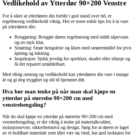
Vedlikehold av Ytterdør 90×200 Venstre
For å sikre at ytterdøren din forblir i god stand over tid, er
regelmessig vedlikehold viktig. Her er noen enkle tips for å ta vare
på ytterdøren din:
Rengjøring: Rengjør døren regelmessig med mildt såpevann
og en myk klut.
Smøring: Smør hengslene og låsen med smøremiddel for jevn
åpning og lukking.
Inspeksjon: Sjekk jevnlig for sprekker, skader eller slitasje og
få det reparert umiddelbart.
Med riktig omsorg og vedlikehold kan ytterdøren din vare i mange
år og gi deg trygghet og stil til hjemmet ditt.
Hva bør man tenke på når man skal kjøpe en
ytterdør på størrelse 90×200 cm med
venstrehengsling?
Når du skal kjøpe en ytterdør på størrelse 90×200 cm med
venstrehengsling, er det viktig å tenke på materialkvalitet,
isolasjonsevne, sikkerhetsnivå og design. Sørg for at døren er laget
av et holdbart materiale som tåler vær og vind, har god isolasjon for