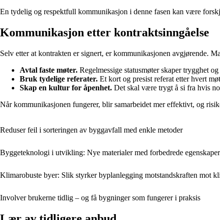
En tydelig og respektfull kommunikasjon i denne fasen kan være forskj
Kommunikasjon etter kontraktsinngåelse
Selv etter at kontrakten er signert, er kommunikasjonen avgjørende. Mang
Avtal faste møter.
Regelmessige statusmøter skaper trygghet og gi
Bruk tydelige referater.
Et kort og presist referat etter hvert mø
Skap en kultur for åpenhet.
Det skal være trygt å si fra hvis no
Når kommunikasjonen fungerer, blir samarbeidet mer effektivt, og risiko
Reduser feil i sorteringen av byggavfall med enkle metoder
Byggeteknologi i utvikling: Nye materialer med forbedrede egenskaper
Klimarobuste byer: Slik styrker byplanlegging motstandskraften mot k
Involver brukerne tidlig – og få bygninger som fungerer i praksis
Lær av tidligere anbud