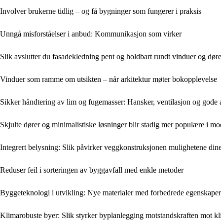
Involver brukerne tidlig – og få bygninger som fungerer i praksis
Unngå misforståelser i anbud: Kommunikasjon som virker
Slik avslutter du fasadekledning pent og holdbart rundt vinduer og døre
Vinduer som ramme om utsikten – når arkitektur møter bokopplevelse
Sikker håndtering av lim og fugemasser: Hansker, ventilasjon og gode 
Skjulte dører og minimalistiske løsninger blir stadig mer populære i m
Integrert belysning: Slik påvirker veggkonstruksjonen mulighetene din
Reduser feil i sorteringen av byggavfall med enkle metoder
Byggeteknologi i utvikling: Nye materialer med forbedrede egenskaper
Klimarobuste byer: Slik styrker byplanlegging motstandskraften mot k