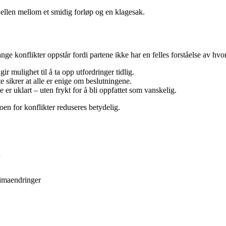
ellen mellom et smidig forløp og en klagesak.
e konflikter oppstår fordi partene ikke har en felles forståelse av hvord
r mulighet til å ta opp utfordringer tidlig.
te sikrer at alle er enige om beslutningene.
e er uklart – uten frykt for å bli oppfattet som vanskelig.
en for konflikter reduseres betydelig.
limaendringer