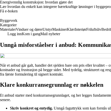
Energivennlig konstruksjon: hvordan gjøre det
Lær hvordan du enkelt kan integrere bærekraftige løsninger i byggeprosje
Få e-boken
Byggeverk
Kategorier
Materialer
Vinduer og dører
Utstyr
Maskiner
Klær
Interiør
Friluftsliv
Bedrif
Logg inn
Kom i gang
Mail nyheter
Unngå misforståelser i anbud: Kommunikas
Når et anbud går galt, handler det sjelden bare om pris eller kvalitet –
kostnader og frustrasjon på begge sider. Med tydelig, strukturert og 
fra første formulering til signert kontrakt.
Klare konkurransegrunnlag er nøkkelen
Et anbud starter med konkurransegrunnlaget, og her legges fundamentet
senere.
Skriv konkret og entydig.
Unngå faguttrykk som kan forstås uli