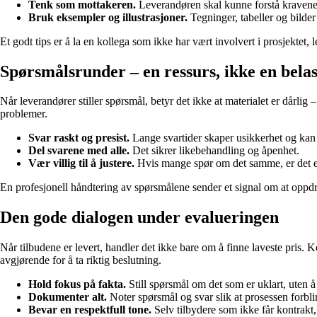
Tenk som mottakeren.
Leverandøren skal kunne forstå kravene 
Bruk eksempler og illustrasjoner.
Tegninger, tabeller og bilder
Et godt tips er å la en kollega som ikke har vært involvert i prosjekte
Spørsmålsrunder – en ressurs, ikke en bela
Når leverandører stiller spørsmål, betyr det ikke at materialet er dårlig 
problemer.
Svar raskt og presist.
Lange svartider skaper usikkerhet og kan g
Del svarene med alle.
Det sikrer likebehandling og åpenhet.
Vær villig til å justere.
Hvis mange spør om det samme, er det et 
En profesjonell håndtering av spørsmålene sender et signal om at oppdra
Den gode dialogen under evalueringen
Når tilbudene er levert, handler det ikke bare om å finne laveste pris. 
avgjørende for å ta riktig beslutning.
Hold fokus på fakta.
Still spørsmål om det som er uklart, uten å
Dokumenter alt.
Noter spørsmål og svar slik at prosessen forblir
Bevar en respektfull tone.
Selv tilbydere som ikke får kontrakt, 