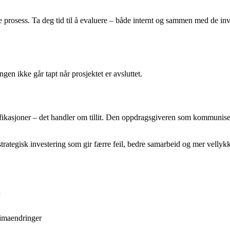
e prosess. Ta deg tid til å evaluere – både internt og sammen med de inv
gen ikke går tapt når prosjektet er avsluttet.
sifikasjoner – det handler om tillit. Den oppdragsgiveren som kommunise
rategisk investering som gir færre feil, bedre samarbeid og mer vellykk
limaendringer