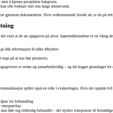
uten å kjenne prosjektets bakgrunn.
 kan ofte forklare mer enn lange tekstavsnitt.
t, lese gjennom dokumentene. Hvis vedkommende forstår alt, er du på rett
stning
– det viser at de tar oppgaven på alvor. Spørsmålsrundene er en viktig del
i ulik informasjon til ulike tilbydere.
tegn på at noe bør presiseres.
gsgiveren er seriøs og samarbeidsvillig – og det legger grunnlaget for 
Kommunikasjon spiller også en rolle i evalueringen. Hvis det oppstår tvil
 åpne for forhandling.
 etterprøvbar.
skal føle seg rettferdig behandlet – det styrker relasjonene til fremtidige