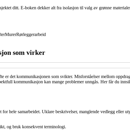
ktet ditt. E-boken dekker alt fra isolasjon til valg av grønne materiale
ter
Murer
Rørleggerarbeid
jon som virker
 ofte er det kommunikasjonen som svikter. Misforståelser mellom oppdrags
respektfull kommunikasjon kan mange problemer unngås. Her får du innsi
 for hele samarbeidet. Uklare beskrivelser, manglende vedlegg eller ut
kt, og bruk konsekvent terminologi.