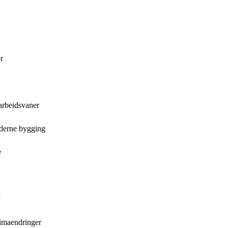
r
arbeidsvaner
oderne bygging
e
limaendringer