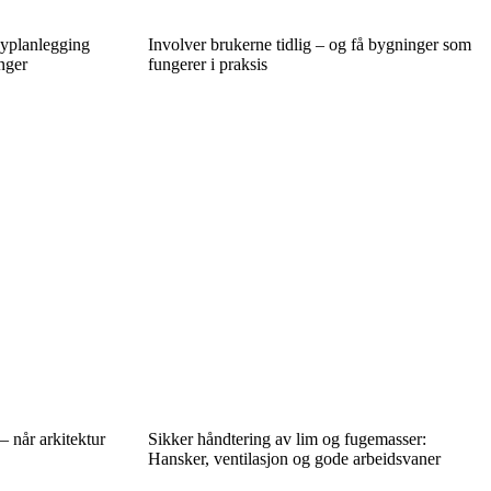
byplanlegging
Involver brukerne tidlig – og få bygninger som
nger
fungerer i praksis
 når arkitektur
Sikker håndtering av lim og fugemasser:
Hansker, ventilasjon og gode arbeidsvaner