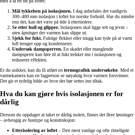
med å ta en titt på loftet:
Mål tykkelsen på isolasjonen.
I dag anbefales det vanligvis
300–400 mm isolasjon i loftet for norske forhold. Har du mindre
enn det, kan det være på tide å etterisolere.
Se etter hull og glipper.
Isolasjonen skal ligge tett og jevnt –
uten åpninger der varmen kan slippe ut.
Sjekk for fukt.
Fuktige flekker eller mugg kan tyde på at varm
luft trenger opp og kondenserer.
Undersøk dampsperren.
En skadet eller manglende
dampsperre kan føre til at fukt trekker inn i isolasjonen og
reduserer effekten.
Er du usikker, kan du få utført en
termografisk undersøkelse
. Med et
varmekamera kan en fagperson se nøyaktig hvor varmen forsvinner.
Det gir et tydelig bilde av hvor det bør settes inn tiltak.
Hva du kan gjøre hvis isolasjonen er for
dårlig
Dersom du oppdager at taket er dårlig isolert, finnes det flere løsninger
– avhengig av hustype og konstruksjon:
Etterisolering av loftet
– Den mest vanlige og ofte rimeligste