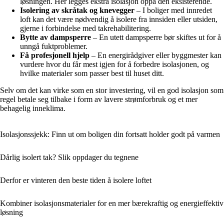
løsningen. Her legges ekstra isolasjon oppå den eksisterende.
Isolering av skråtak og knevegger
– I boliger med innredet
loft kan det være nødvendig å isolere fra innsiden eller utsiden,
gjerne i forbindelse med takrehabilitering.
Bytte av dampsperre
– En utett dampsperre bør skiftes ut for å
unngå fuktproblemer.
Få profesjonell hjelp
– En energirådgiver eller byggmester kan
vurdere hvor du får mest igjen for å forbedre isolasjonen, og
hvilke materialer som passer best til huset ditt.
Selv om det kan virke som en stor investering, vil en god isolasjon som
regel betale seg tilbake i form av lavere strømforbruk og et mer
behagelig inneklima.
Isolasjonssjekk: Finn ut om boligen din fortsatt holder godt på varmen
Dårlig isolert tak? Slik oppdager du tegnene
Derfor er vinteren den beste tiden å isolere loftet
Kombiner isolasjonsmaterialer for en mer bærekraftig og energieffektiv
løsning