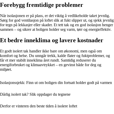
Forebygg fremtidige problemer
Når isolasjonen er på plass, er det viktig å vedlikeholde taket jevnlig.
Sørg for god ventilasjon på loftet slik at fukt slipper ut, og sjekk jevnlig
for tegn på lekkasjer eller skader. Et tett tak og en god isolasjon henger
sammen – og sikrer at boligen holder seg varm, tørr og energieffektiv.
Et bedre inneklima og lavere kostnader
Et godt isolert tak handler ikke bare om økonomi, men også om
komfort og helse. Du unngår trekk, kalde flater og fuktproblemer, og
får et mer stabilt inneklima året rundt. Samtidig reduserer du
energiforbruket og klimaavtrykket – en gevinst både for deg og
miljøet.
Isolasjonssjekk: Finn ut om boligen din fortsatt holder godt på varmen
Dårlig isolert tak? Slik oppdager du tegnene
Derfor er vinteren den beste tiden å isolere loftet