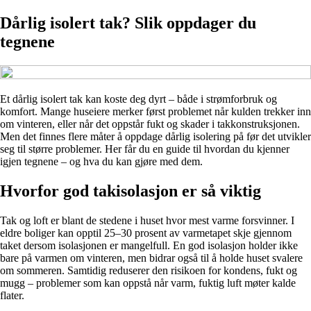
Dårlig isolert tak? Slik oppdager du
tegnene
Et dårlig isolert tak kan koste deg dyrt – både i strømforbruk og
komfort. Mange huseiere merker først problemet når kulden trekker inn
om vinteren, eller når det oppstår fukt og skader i takkonstruksjonen.
Men det finnes flere måter å oppdage dårlig isolering på før det utvikler
seg til større problemer. Her får du en guide til hvordan du kjenner
igjen tegnene – og hva du kan gjøre med dem.
Hvorfor god takisolasjon er så viktig
Tak og loft er blant de stedene i huset hvor mest varme forsvinner. I
eldre boliger kan opptil 25–30 prosent av varmetapet skje gjennom
taket dersom isolasjonen er mangelfull. En god isolasjon holder ikke
bare på varmen om vinteren, men bidrar også til å holde huset svalere
om sommeren. Samtidig reduserer den risikoen for kondens, fukt og
mugg – problemer som kan oppstå når varm, fuktig luft møter kalde
flater.