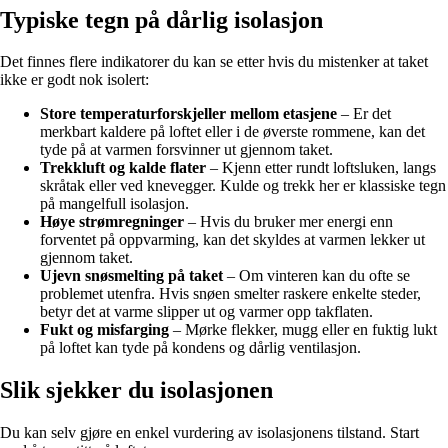
Typiske tegn på dårlig isolasjon
Det finnes flere indikatorer du kan se etter hvis du mistenker at taket
ikke er godt nok isolert:
Store temperaturforskjeller mellom etasjene
– Er det
merkbart kaldere på loftet eller i de øverste rommene, kan det
tyde på at varmen forsvinner ut gjennom taket.
Trekkluft og kalde flater
– Kjenn etter rundt loftsluken, langs
skråtak eller ved knevegger. Kulde og trekk her er klassiske tegn
på mangelfull isolasjon.
Høye strømregninger
– Hvis du bruker mer energi enn
forventet på oppvarming, kan det skyldes at varmen lekker ut
gjennom taket.
Ujevn snøsmelting på taket
– Om vinteren kan du ofte se
problemet utenfra. Hvis snøen smelter raskere enkelte steder,
betyr det at varme slipper ut og varmer opp takflaten.
Fukt og misfarging
– Mørke flekker, mugg eller en fuktig lukt
på loftet kan tyde på kondens og dårlig ventilasjon.
Slik sjekker du isolasjonen
Du kan selv gjøre en enkel vurdering av isolasjonens tilstand. Start